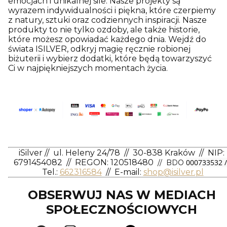
emocjach i unikalnej sile. Nasze projekty są
wyrazem indywidualności i piękna, które czerpiemy
z natury, sztuki oraz codziennych inspiracji. Nasze
produkty to nie tylko ozdoby, ale także historie,
które możesz opowiadać każdego dnia. Wejdź do
świata ISILVER, odkryj magię ręcznie robionej
biżuterii i wybierz dodatki, które będą towarzyszyć
Ci w najpiękniejszych momentach życia.
iSilver
//
ul. Heleny 24/78
//
30-838 Kraków
//
NIP:
6791454082
// REGON: 120518480
000733532 /
// BDO
Tel.:
662316584
//
E-mail:
shop@isilver.pl
OBSERWUJ NAS W MEDIACH
SPOŁECZNOŚCIOWYCH