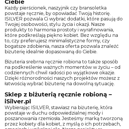
Ciebie
Każdy pierścionek, naszyjnik czy bransoletka
powstaje ręcznie, by opowiadać Twoją historię.
ISILVER pozwala Ci wybrać dodatki, które pasują do
Twojej osobowości, stylu życia i okazji. Nasze
produkty to harmonia prostoty i wyrafinowania,
które podkreślają piękno kobiet. Bez względu na
to, czy preferujesz minimalistyczne formy, czy
bogatsze zdobienia, nasza oferta pozwala znaleźć
biżuterię idealnie dopasowaną do Ciebie.
Biżuteria srebrna ręcznie robiona to także sposób
na podkreślenie ważnych momentów w życiu – od
codziennych chwil radości po wyjątkowe okazje.
Dzięki różnorodności naszych projektów możesz z
łatwością wybrać biżuterię na dowolną sytuację.
Sklep z biżuterią ręcznie robioną –
iSilver.pl
Wybierając ISILVER, stawiasz na biżuterię, która
powstaje w duchu odpowiedzialnej mody i
poszanowania rzemiosła. Jesteśmy marką tworzoną
przez kobiety dla kobiet, z myślą o ich potrzebach,