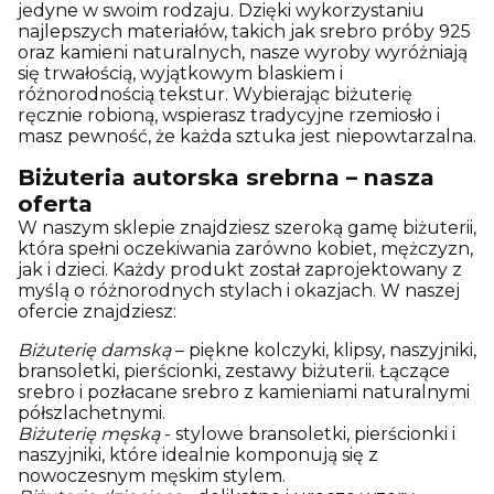
jedyne w swoim rodzaju. Dzięki wykorzystaniu
najlepszych materiałów, takich jak srebro próby 925
oraz kamieni naturalnych, nasze wyroby wyróżniają
się trwałością, wyjątkowym blaskiem i
różnorodnością tekstur. Wybierając biżuterię
ręcznie robioną, wspierasz tradycyjne rzemiosło i
masz pewność, że każda sztuka jest niepowtarzalna.
Biżuteria autorska srebrna – nasza
oferta
W naszym sklepie znajdziesz szeroką gamę biżuterii,
która spełni oczekiwania zarówno kobiet, mężczyzn,
jak i dzieci. Każdy produkt został zaprojektowany z
myślą o różnorodnych stylach i okazjach. W naszej
ofercie znajdziesz:
Biżuterię damską
– piękne kolczyki, klipsy, naszyjniki,
bransoletki, pierścionki, zestawy biżuterii. Łączące
srebro i pozłacane srebro z kamieniami naturalnymi
półszlachetnymi.
Biżuterię męską
- stylowe bransoletki, pierścionki i
naszyjniki, które idealnie komponują się z
nowoczesnym męskim stylem.