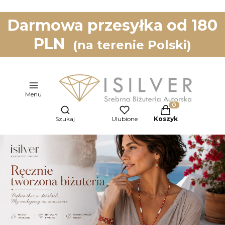
Darmowa przesyłka od 180
PLN
(na terenie Polski)
Menu
Otwórz wyszukiwarkę
Produkty w koszy
Szukaj
Ulubione
Koszyk