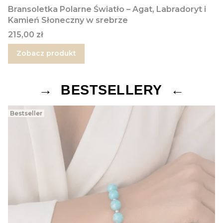
Bransoletka Polarne Światło – Agat, Labradoryt i
Kamień Słoneczny w srebrze
Cena
215,00 zł
Zobacz produkt
→ BESTSELLERY ←
Bestseller