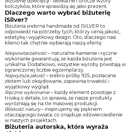
Biżuterię dziecięcą
- delikatne i urocze wzory
kolczyków, które sprawdzą się jako prezent.
Dlaczego warto wybrać biżuterię
iSilver?
Biżuteria srebrna handmade od ISILVER to
odpowiedź na potrzeby tych, którzy cenią jakość,
estetykę i wyjątkowy design. Oto, dlaczego nasi
klienci tak chętnie wybierają naszą ofertę:
Niepowtarzalność
– naturalne kamienie i ręczne
wykonanie gwarantują, że każda biżuteria jest
unikalna. Dodatkowo, wszystkie wyroby powstają w
ograniczonej liczbie egzemplarzy.
Najwyższa jakość
– srebro próby 925, pozłacane
złotem lub oksydowane, zapewnia trwałość i
wyjątkowy wygląd.
Ręczne wykonanie
– każdy element powstaje z
troską o detale, co sprawia, że nasze produkty
wyróżniają się na tle masowej produkcji.
Bliskość natury
– inspirujemy się pięknem
otaczającego świata, co znajduje odzwierciedlenie
w naszych projektach.
Biżuteria autorska, która wyraża