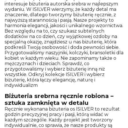
interesuje biżuteria autorska srebra w najlepszym
wydaniu. W ISILVER wierzymy, że każdy detal ma
znaczenie, dlatego tworzymy biżuterię ręcznie, z
najwyższą starannością i pasją. Nasze projekty to
harmonia elegancji, jakości i unikalnego wzornictwa.
Bez względu na to, czy szukasz subtelnych
dodatków na co dzień, czy wyjątkowej ozdoby na
specjalną okazję, znajdziesz u nas biżuterię, która
podkreśli Twoją osobowość i doda pewności siebie.
Przygotowaliśmy naszyjniki, kolczyki, bransoletki dla
kobiet w każdym wieku. Nie zapominamy także o
mężczyznach i dzieciach. Sprawdź, co
przygotowaliśmy i wybierz biżuterię inną niż
wszystkie. Odkryj kolekcje ISILVER i wybierz
biżuterię, która łączy elegancję, naturę i
indywidualizm
Biżuteria srebrna ręcznie robiona –
sztuka zamknięta w detalu
Ręcznie wykonana biżuteria os ISILVER to rezultat
godzin precyzyjnej pracy i pasji, którą widać w
każdym szczególe. Każdy projekt jest tworzony
indywidualnie, co sprawia, że nasze produkty są