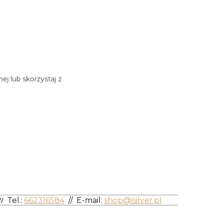
j lub skorzystaj z
/
Tel.:
662316584
//
E-mail:
shop@isilver.pl