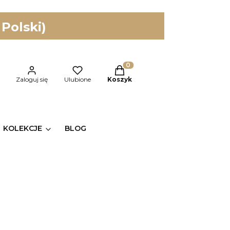
 Polski)
Produkty w koszyku: 0. Zobac
kaj
Zaloguj się
Ulubione
Koszyk
KOLEKCJE
BLOG