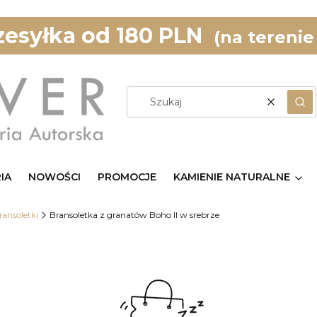
esyłka od 180 PLN
(na terenie
Wyczyść
Szu
IA
NOWOŚCI
PROMOCJE
KAMIENIE NATURALNE
ransoletki
Bransoletka z granatów Boho II w srebrze