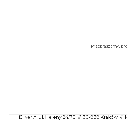
Przepraszamy, prod
iSilver
//
ul. Heleny 24/78
//
30-838 Kraków
//