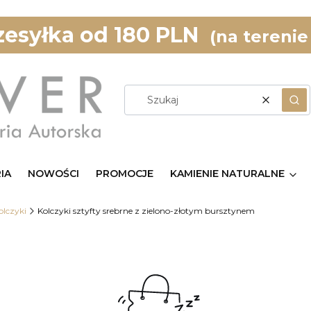
esyłka od 180 PLN
(na terenie
Wyczyść
Szu
IA
NOWOŚCI
PROMOCJE
KAMIENIE NATURALNE
olczyki
Kolczyki sztyfty srebrne z zielono-złotym bursztynem