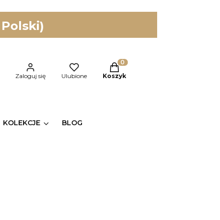
 Polski)
Produkty w koszyku: 0. Zobac
kaj
Zaloguj się
Ulubione
Koszyk
KOLEKCJE
BLOG