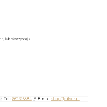
j lub skorzystaj z
/
Tel.:
662316584
//
E-mail:
shop@isilver.pl