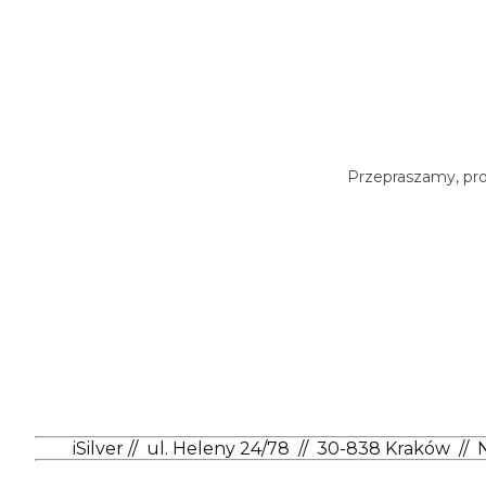
Przepraszamy, prod
iSilver
//
ul. Heleny 24/78
//
30-838 Kraków
//