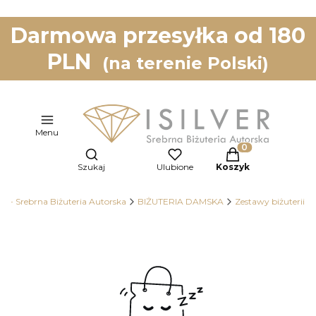
Darmowa przesyłka od 180
PLN
(na terenie Polski)
Menu
Otwórz wyszukiwarkę
Produkty w koszy
Szukaj
Ulubione
Koszyk
ER - Srebrna Biżuteria Autorska
BIŻUTERIA DAMSKA
Zestawy biżuterii