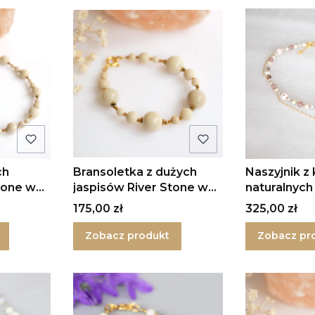
ch
Bransoletka z dużych
Naszyjnik z
tone w
jaspisów River Stone w
naturalnyc
srebrze II
Delight w s
Cena
Cena
175,00 zł
325,00 zł
Zobacz produkt
Zobacz pr