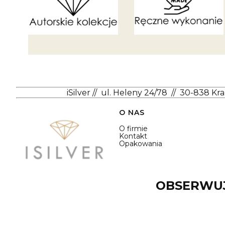
iSilver
//
ul. Heleny 24/78
//
30-838 Kr
Linki w stopce
O NAS
O firmie
Kontakt
Opakowania
OBSERWUJ