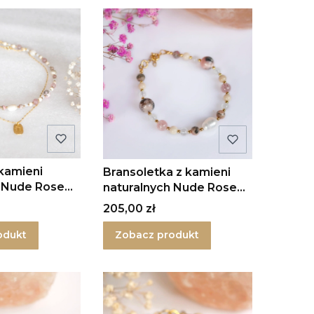
 kamieni
Bransoletka z kamieni
h Nude Rose
naturalnych Nude Rose
rebrze
Delight w srebrze
Cena
205,00 zł
odukt
Zobacz produkt