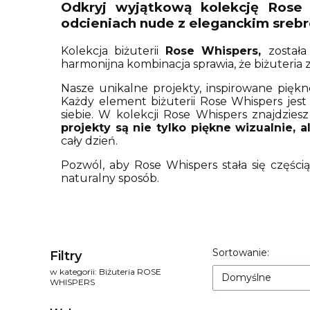
Odkryj wyjątkową kolekcję
Rose 
odcieniach nude z eleganckim sreb
Kolekcja biżuterii
Rose Whispers,
został
harmonijna kombinacja sprawia, że biżuteria z
Nasze unikalne projekty, inspirowane pięk
Każdy element biżuterii Rose Whispers jes
siebie. W kolekcji Rose Whispers znajdzies
projekty są nie tylko piękne wizualnie,
cały dzień.
Pozwól, aby Rose Whispers stała się części
naturalny sposób.
Lista prod
Sortowanie:
Filtry
w kategorii: Biżuteria ROSE
Domyślne
WHISPERS