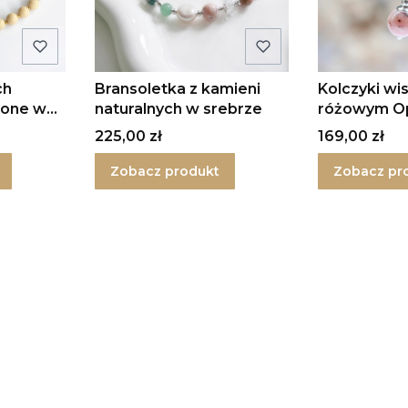
ch
Bransoletka z kamieni
Kolczyki wi
tone w
naturalnych w srebrze
różowym O
srebrze
Cena
Cena
225,00 zł
169,00 zł
Zobacz produkt
Zobacz pr