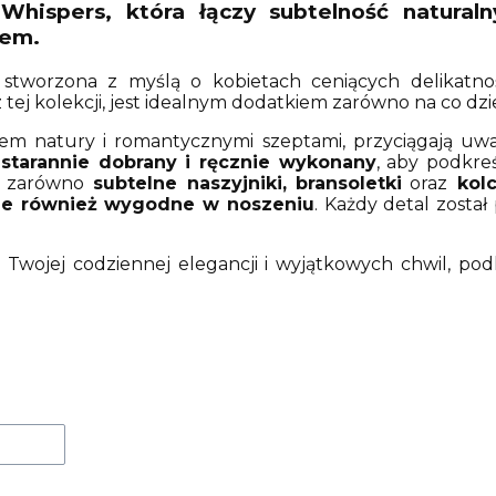
Whispers
, która łączy subtelność natura
rem.
a stworzona z myślą o kobietach ceniących delikatnoś
 tej kolekcji, jest idealnym dodatkiem zarówno na co dzie
nem natury i romantycznymi szeptami, przyciągają uw
t
starannie dobrany i ręcznie wykonany
, aby podkre
z zarówno
subtelne naszyjniki, bransoletki
oraz
kolc
 ale również wygodne w noszeniu
. Każdy detal zosta
ą Twojej codziennej elegancji i wyjątkowych chwil, pod
uktów