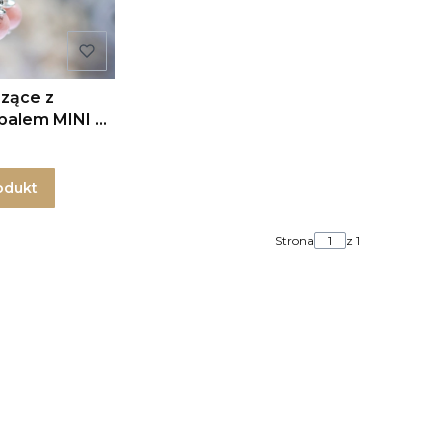
szące z
palem MINI w
odukt
Strona
z 1