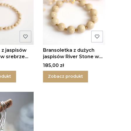
 z jaspisów
Bransoletka z dużych
 w srebrze
jaspisów River Stone w
srebrze
Cena
185,00 zł
odukt
Zobacz produkt