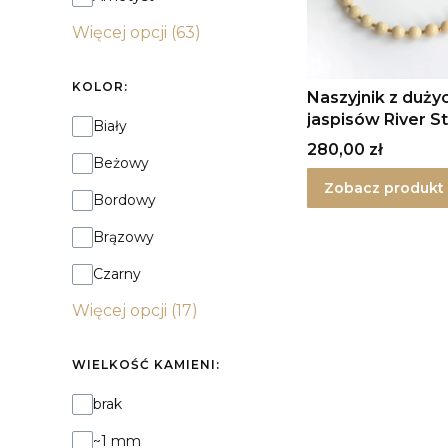
Więcej opcji (63)
KOLOR:
Naszyjnik z duży
jaspisów River S
Kolor:
Biały
srebrze
Cena
280,00 zł
Beżowy
Zobacz produkt
Bordowy
Brązowy
Czarny
Więcej opcji (17)
WIELKOŚĆ KAMIENI:
Wielkość kamieni:
brak
~1 mm