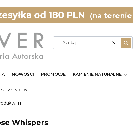
esyłka od 180 PLN
(na terenie
Wyczyść
Szu
IA
NOWOŚCI
PROMOCJE
KAMIENIE NATURALNE
 ROSE WHISPERS
rodukty:
11
Rose Whispers