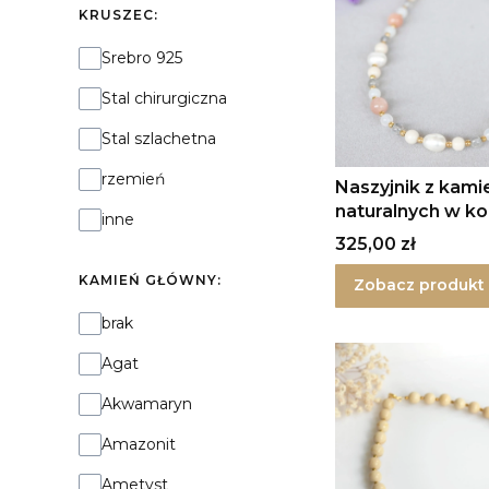
KRUSZEC:
Kruszec:
Srebro 925
Stal chirurgiczna
Stal szlachetna
rzemień
Naszyjnik z kami
naturalnych w ko
inne
nude w srebrze
Cena
325,00 zł
KAMIEŃ GŁÓWNY:
Zobacz produkt
Kamień główny:
brak
Agat
Akwamaryn
Amazonit
Ametyst