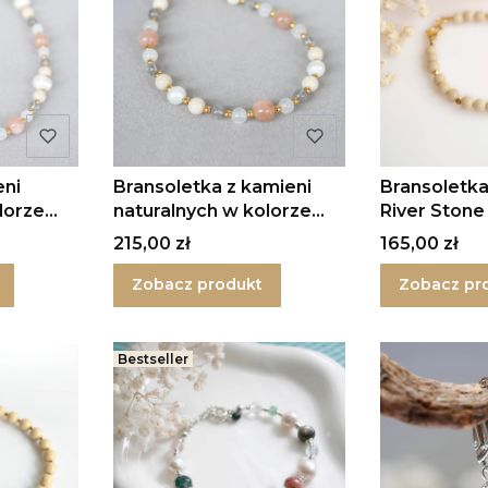
eni
Bransoletka z kamieni
Bransoletka
lorze
naturalnych w kolorze
River Stone
Nude w srebrze
MINI
Cena
Cena
215,00 zł
165,00 zł
Zobacz produkt
Zobacz pr
Bestseller