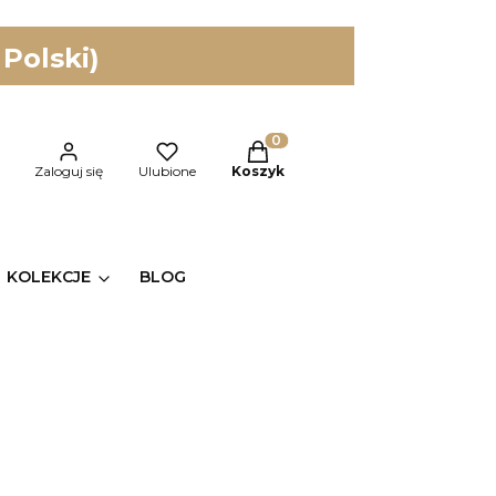
 Polski)
Produkty w koszyku: 0. Zobac
kaj
Zaloguj się
Ulubione
Koszyk
KOLEKCJE
BLOG