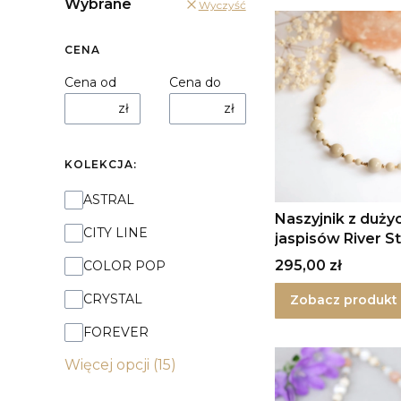
Wybrane
Wyczyść
CENA
Cena od
Cena do
zł
zł
KOLEKCJA:
Kolekcja:
ASTRAL
Naszyjnik z duży
CITY LINE
jaspisów River S
srebrze II
Cena
295,00 zł
COLOR POP
CRYSTAL
Zobacz produkt
FOREVER
Więcej opcji (15)