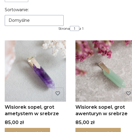
Lista produktów
Sortowanie:
Domyślne
Strona
z 1
Wisiorek sopel, grot
Wisiorek sopel, grot
ametystem w srebrze
awenturyn w srebrze
Cena
Cena
85,00 zł
85,00 zł