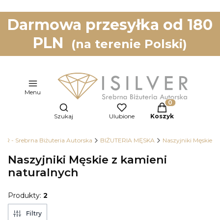
Darmowa przesyłka od 180
PLN
(na terenie Polski)
Menu
Otwórz wyszukiwarkę
Produkty w koszy
Szukaj
Ulubione
Koszyk
VER - Srebrna Biżuteria Autorska
BIŻUTERIA MĘSKA
Naszyjniki Męskie
Naszyjniki Męskie z kamieni
naturalnych
Produkty:
2
Filtry