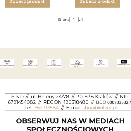
Zobacz produkt
Zobacz produkt
Strona
z 1
iSilver
//
ul. Heleny 24/78
//
30-838 Kraków
//
NIP:
6791454082
// REGON: 120518480
000733532 /
// BDO
Tel.:
662316584
//
E-mail:
shop@isilver.pl
OBSERWUJ NAS W MEDIACH
SPOŁECZNOŚCIOWYCH