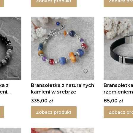
Zobacz produkt
Zobacz pr
ka z
Bransoletka z naturalnych
Bransoletka
eni
kamieni w srebrze
rzemieniem 
magnes 2
Cena
Cena
335,00 zł
85,00 zł
Zobacz produkt
Zobacz pr