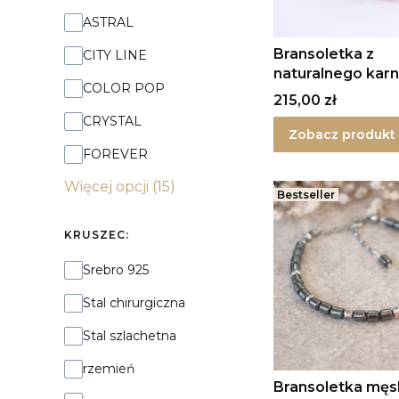
Kolekcja:
ASTRAL
Bransoletka z
CITY LINE
naturalnego karn
COLOR POP
awenturynu i law
Cena
215,00 zł
wulkanicznej w 
CRYSTAL
Zobacz produkt
FOREVER
Więcej opcji (15)
Bestseller
KRUSZEC:
Kruszec:
Srebro 925
Stal chirurgiczna
Stal szlachetna
rzemień
Bransoletka męs