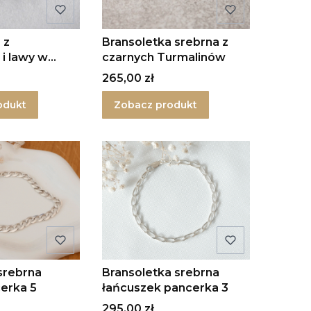
 z
Bransoletka srebrna z
i lawy w
czarnych Turmalinów
Cena
265,00 zł
odukt
Zobacz produkt
srebrna
Bransoletka srebrna
erka 5
łańcuszek pancerka 3
Cena
295,00 zł