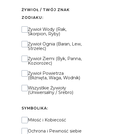
ŻYWIOŁ / TWÓJ ZNAK
ZODIAKU:
Żywioł / Twój Znak Zodiaku:
Żywioł Wody (Rak,
Skorpion, Ryby)
Żywioł Ognia (Baran, Lew,
Strzelec)
Żywioł Ziemi (Byk, Panna,
Koziorożec)
Żywioł Powietrza
(Bliźnięta, Waga, Wodnik)
Wszystkie Żywioły
(Uniwersalny / Srebro)
SYMBOLIKA:
Symbolika:
Miłość i Kobiecość
Ochrona i Pewność siebie