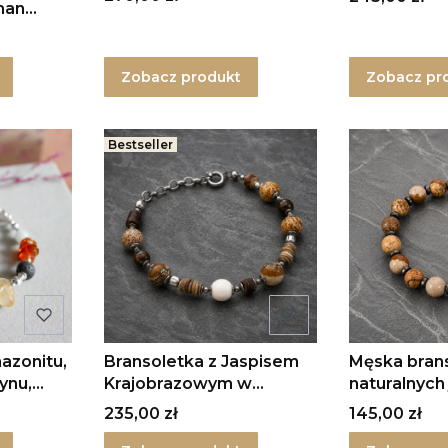
man
srebrem
Zobacz produkt
Zobacz pr
Bestseller
azonitu,
Bransoletka z Jaspisem
Męska brans
ynu,
Krajobrazowym w
naturalnych
 srebrze
srebrze
lawy
Cena
Cena
235,00 zł
145,00 zł