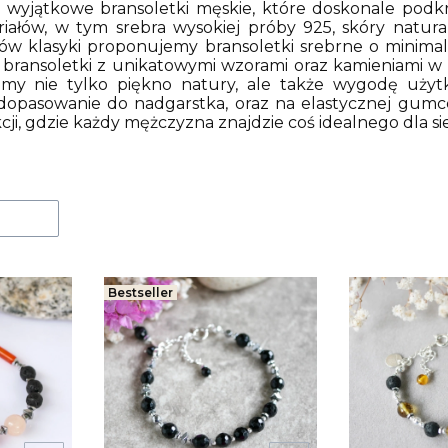
yjątkowe bransoletki męskie, które doskonale podkreś
iałów, w tym srebra wysokiej próby 925, skóry natural
ków klasyki proponujemy bransoletki srebrne o minimal
ransoletki z unikatowymi wzorami oraz kamieniami w r
emy nie tylko piękno natury, ale także wygodę użytk
opasowanie do nadgarstka, oraz na elastycznej gumce 
ji, gdzie każdy mężczyzna znajdzie coś idealnego dla si
uktów
Bestseller