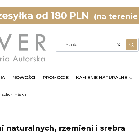
esyłka od 180 PLN
(na terenie
Wyczyść
Szu
IA
NOWOŚCI
PROMOCJE
KAMIENIE NATURALNE
nsoletki Męskie
i naturalnych, rzemieni i srebra