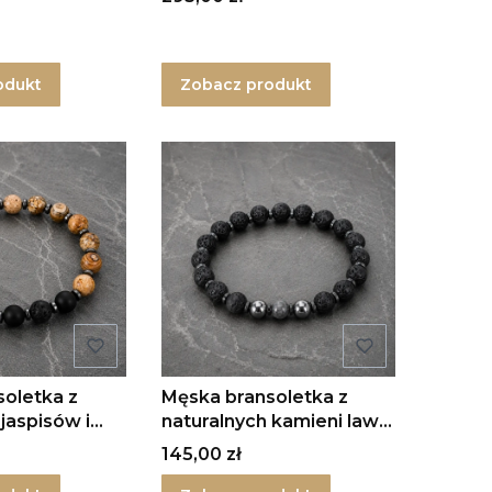
odukt
Zobacz produkt
oletka z
Męska bransoletka z
 jaspisów i
naturalnych kamieni lawy,
hematytu i labradorytu
Cena
145,00 zł