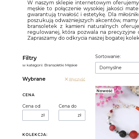
W naszym sklepie internetowym oferujemy w
męskie to połączenie wysokiej jakości mater
gwarantują trwałość i estetykę. Dla miłośni
poszukują odważniejszych akcentów, mamy b
bransoletek z kamieni naturalnych oferuj
regulowanej, która pozwala na precyzyjne d
Zapraszamy do odkrycia naszej bogatej kolekc
Lista prod
Sortowanie:
Filtry
w kategorii: Bransoletki Męskie
Domyślne
Wybrane
Wyczyść
Nowość
CENA
Cena od
Cena do
zł
zł
KOLEKCJA: