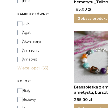
inne
hematytu „Taliz
Wojownika” ze 
Cena
185,00 zł
KAMIEŃ GŁÓWNY:
Zobacz produkt
Kamień główny:
brak
Agat
Akwamaryn
Amazonit
Ametyst
Więcej opcji (63)
KOLOR:
Bransoletka z am
Kolor:
Biały
ametystu, burszt
cytrynu i lawy w
Cena
265,00 zł
Beżowy