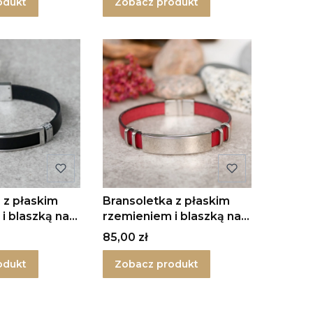
odukt
Zobacz produkt
 z płaskim
Bransoletka z płaskim
i blaszką na
rzemieniem i blaszką na
magnes
Cena
85,00 zł
odukt
Zobacz produkt