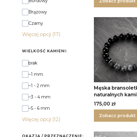
Bordowy
Zobacz produkt
Brązowy
Czarny
Więcej opcji (17)
WIELKOŚĆ KAMIENI:
Wielkość kamieni:
brak
~1 mm
~1 - 2 mm
Męska bransolet
naturalnych kami
~3 - 4 mm
onyksu i larvikitu
Cena
175,00 zł
~5 - 6 mm
Zobacz produkt
Więcej opcji (12)
OKAZJA / PRZEZNACZENIE: