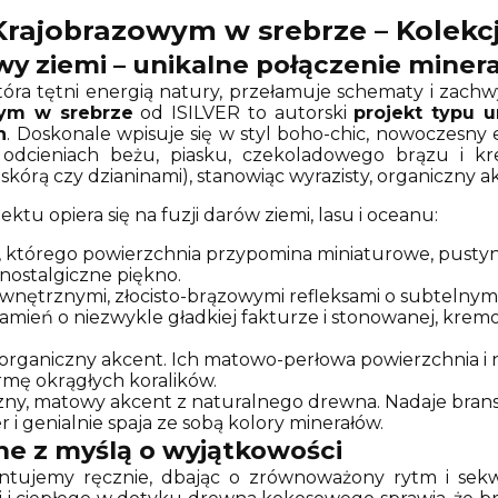
Krajobrazowym w srebrze – Kolekc
wy ziemi – unikalne połączenie minera
tóra tętni energią natury, przełamuje schematy i zachwy
wym w srebrze
od ISILVER to autorski
projekt typu 
n
. Doskonale wpisuje się w styl boho-chic, nowoczesny 
dcieniach beżu, piasku, czekoladowego brązu i kr
 skórą czy dzianinami), stanowiąc wyrazisty, organiczny
tu opiera się na fuzji darów ziemi, lasu i oceanu:
, którego powierzchnia przypomina miniaturowe, pustyn
 nostalgiczne piękno.
wnętrznymi, złocisto-brązowymi refleksami o subtelnym
amień o niezwykle gładkiej fakturze i stonowanej, krem
organiczny akcent. Ich matowo-perłowa powierzchnia i n
rmę okrągłych koralików.
ny, matowy akcent z naturalnego drewna. Nadaje branso
 i genialnie spaja ze sobą kolory minerałów.
ne z myślą o wyjątkowości
ntujemy ręcznie, dbając o zrównoważony rytm i sek