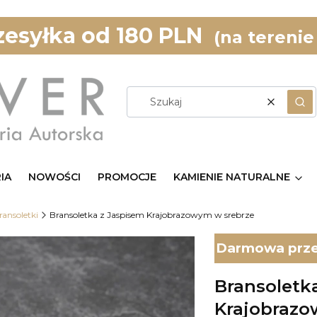
esyłka od 180 PLN
(na terenie
Wyczyść
Szu
IA
NOWOŚCI
PROMOCJE
KAMIENIE NATURALNE
ransoletki
Bransoletka z Jaspisem Krajobrazowym w srebrze
Darmowa przes
Bransoletk
Krajobrazo