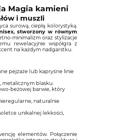
ja Magia kamieni
łów i muszli
ca surową, ciepłą kolorystyką.
unisex, stworzony w równym
etno-minimalizm oraz stylizacje
emu rewelacyjnie współgra z
 akcent na każdym nadgarstku.
ne pejzaże lub kapryśne linie
, metalicznym blasku.
owo-beżowej barwie, który
ieregularne, naturalnie
letce unikalnej lekkości,
wencję elementów. Połączenie