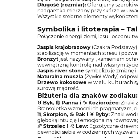
Długość (rozmiar):
Oferujemy szeroki w
nadgarstka mierzony przy skórze w uwa
Wszystkie srebrne elementy wykończeniow
Symbolika i litoterapia – T
Połączenie energii ziemi, lasu i oceanu 
Jaspis krajobrazowy
(Czakra Podstawy)
stabilizację w momentach stresu i pozw
Bronzyt
jest nazywany „kamieniem ochro
wewnętrzną kontrolę nad własnym życi
Jaspis river stone
symbolizuje zmianę i
Naturalna muszla
(Żywioł Wody) odpowiad
Drzewo kokosowe
w wielu kulturach s
surową mądrość.
Biżuteria dla znaków zodiaku:
♉ Byk, ♍ Panna i ♑ Koziorożec:
Znaki z
Bransoletka wzmocni ich pragmatyzm, cie
♏ Skorpion, ♋ Rak i ♓ Ryby:
Znaki wodne
głęboką intuicję i emocjonalną równowa
♐ Strzelec i ♌ Lew:
Egzotyczne drewno 
pewności siebie w codziennych wyzwani