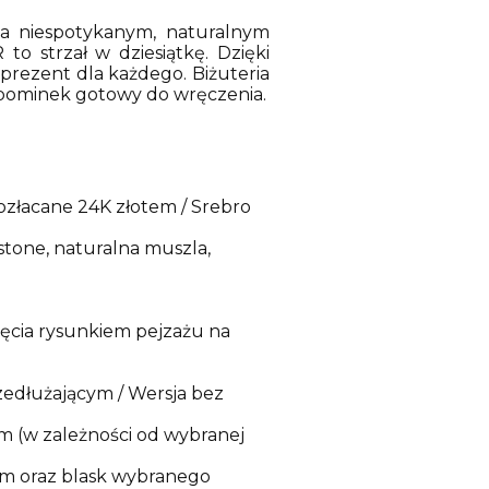
ca niespotykanym, naturalnym
o strzał w dziesiątkę. Dzięki
 prezent dla każdego. Biżuteria
upominek gotowy do wręczenia.
ozłacane 24K złotem / Srebro
 stone, naturalna muszla,
jęcia rysunkiem pejzażu na
zedłużającym / Wersja bez
um (w zależności od wybranej
em oraz blask wybranego