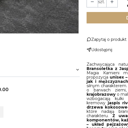
szt.
Zapytaj o produkt
Udostępnij
Zachwycająca nat
Bransoletka z Ja
Magia Kamieni ma
propozycja
unisex 
jak i mężczyznac
silnym charakterem.
0.00
o barwach ziemi
krajobrazowy
o mal
wzbogacają kulki 
kremowy
jaspis ri
drzewa kokosowe
które nadają bran
charakteru.
Z uwa
komponentów, każ
– układ pejzażowy