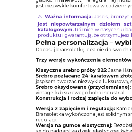
gładkich minerałów, nieregularnej muszl
jest niezwykle komfortowa w codzienny
⚠️
Ważna informacja:
Jaspis, bronzyt
jest niepowtarzalnym dziełem szt
katalogowym.
Różnice w nasyceniu barw,
produktu i gwarantują, że otrzymujesz 
Pełna personalizacja – wybi
Dopasuj bransoletkę idealnie do swoich n
Trzy wersje wykończenia elementów 
Klasyczne srebro próby 925:
Jasne i lś
Srebro pozłacane 24-karatowym złot
jaspisem, tworząc niezwykle luksusową, s
Srebro oksydowane (przyciemniane):
vintage lub surowego boho industrial.
Konstrukcja i rodzaj zapięcia do wybo
Wersja z zapięciem i regulacją:
Kamieni
Bransoletka wykończona jest solidnym 
regulacji.
Wersja na gumce elastycznej:
Bezobsł
się do nadgarstka dzięki elastycznej żyłc