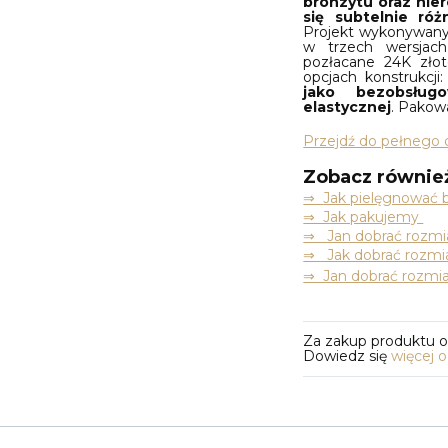
bronzytu oraz nier
się subtelnie ró
Projekt wykonywany 
w trzech wersjach
pozłacane 24K zło
opcjach konstrukcji
jako bezobsług
elastycznej
. Pakow
Przejdź do pełnego 
Zobacz równie
⇒
Jak pielęgnować b
⇒ Jak pakujemy
⇒ Jan dobrać rozmia
⇒ Jak dobrać rozmia
⇒ Jan dobrać rozmia
Za zakup produktu 
Dowiedz się
więcej 