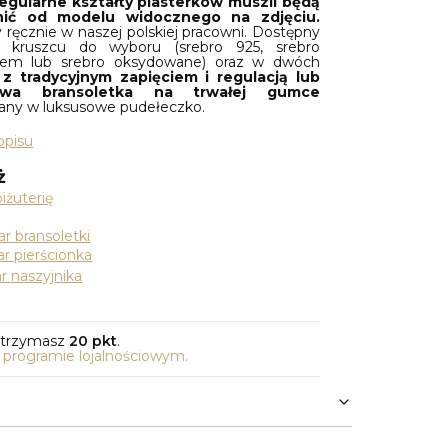
egularne kształty plasterków muszli będą
żnić od modelu widocznego na zdjęciu.
ręcznie w naszej polskiej pracowni. Dostępny
 kruszcu do wyboru (srebro 925, srebro
tem lub srebro oksydowane) oraz w dwóch
:
z tradycyjnym zapięciem i regulacją lub
owa bransoletka na trwałej gumce
any w luksusowe pudełeczko.
opisu
ż
iżuterię
r bransoletki
r pierścionka
r naszyjnika
otrzymasz
20 pkt
.
o programie lojalnościowym.