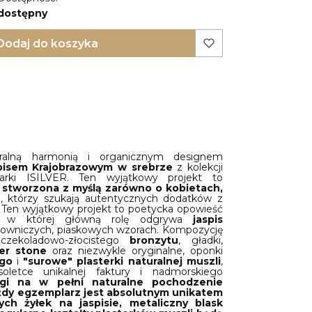
dostępny
Dodaj do koszyka
uralną harmonią i organicznym designem
spisem Krajobrazowym w srebrze
z kolekcji
rki ISILVER. Ten wyjątkowy projekt to
– stworzona z myślą zarówno o kobietach,
h
, którzy szukają autentycznych dodatków z
 Ten wyjątkowy projekt to poetycka opowieść
, w której główną rolę odgrywa
jaspis
owniczych, piaskowych wzorach. Kompozycję
czekoladowo-złocistego
bronzytu
, gładki,
ver stone
oraz niezwykle oryginalne, oponki
go
i
"surowe" plasterki naturalnej muszli
,
soletce unikalnej faktury i nadmorskiego
gi na w pełni naturalne pochodzenie
dy egzemplarz jest absolutnym unikatem
ch żyłek na jaspisie, metaliczny blask