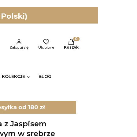
 Polski)
Produkty w koszyku: 0. Zobac
kaj
Zaloguj się
Ulubione
Koszyk
KOLEKCJE
BLOG
yłka od 180 zł
a z Jaspisem
wym w srebrze