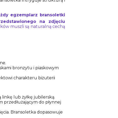
nsoletka intryguje strukturą i
żdy egzemplarz bransoletki
rzedstawionego na zdjęciu
terków muszli są naturalną cechą
ne.
yskami bronzytu i piaskowym
ktowi charakteru biżuterii
inkę lub żyłkę jubilerską.
m przedłużającym do płynnej
ęcia. Bransoletka dopasowuje