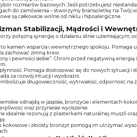
ybór rozmiarów bazowych. Jeśli potrzebujesz niestanda
gach do zamówienia – stworzymy bransoletkę na Twój w
e są całkowicie wolne od niklu i hipoalergiczne.
alizman Stabilizacji, Mądrości i Wewnę
tworzy potężną synergię o działaniu silnie uziemiającym,
 to kamień wsparcia i wewnętrznego spokoju. Pomaga uz
ala zachować zimną krew.
ny i pewności siebie”. Chroni przed negatywną energią
em.
 płynność. Pomaga dostosować się do nowych sytuacji i 
a za rozwój intuicji i wyobraźni.
ymbolizuje długowieczność, wytrwałość, odporność na ż
iemskie odnajdą w jaspisie, bronzycie i elementach koko
rpliwość oraz przyniesie wyciszenie.
 idealnie rezonują z plasterkami naturalnej muszli oraz 
gę.
kokosowe i złocisty bronzyt pomogą im utrzymać wysok
ach.