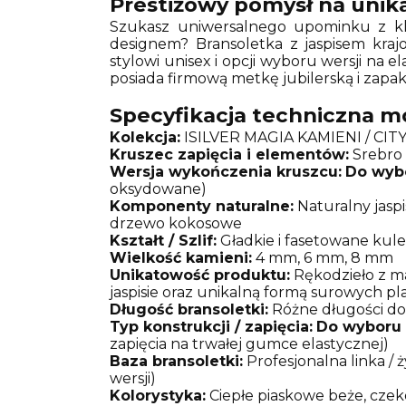
Prestiżowy pomysł na unika
Szukasz uniwersalnego upominku z kla
designem? Bransoletka z jaspisem kraj
stylowi unisex i opcji wyboru wersji na 
posiada firmową metkę jubilerską i zap
Specyfikacja techniczna m
Kolekcja:
ISILVER MAGIA KAMIENI / CITY
Kruszec zapięcia i elementów:
Srebro 
Wersja wykończenia kruszcu:
Do wyb
oksydowane)
Komponenty naturalne:
Naturalny jaspi
drzewo kokosowe
Kształt / Szlif:
Gładkie i fasetowane kule
Wielkość kamieni:
4 mm, 6 mm, 8 mm
Unikatowość produktu:
Rękodzieło z ma
jaspisie oraz unikalną formą surowych pl
Długość bransoletki:
Różne długości do
Typ konstrukcji / zapięcia:
Do wyboru
zapięcia na trwałej gumce elastycznej)
Baza bransoletki:
Profesjonalna linka /
wersji)
Kolorystyka:
Ciepłe piaskowe beże, cze