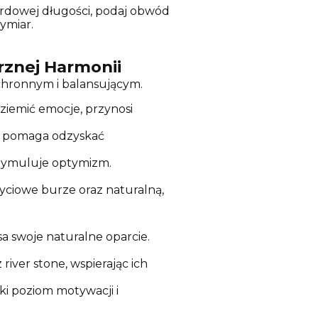
rdowej długości, podaj obwód
ymiar.
trznej Harmonii
 ochronnym i balansującym.
iemić emocje, przynosi
 i pomaga odzyskać
stymuluje optymizm.
yciowe burze oraz naturalną,
sa swoje naturalne oparcie.
river stone, wspierając ich
i poziom motywacji i