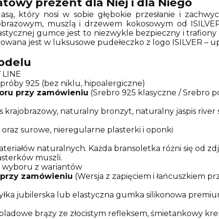
towy prezent dla Niej i dla Niego
są, który nosi w sobie głębokie przesłanie i zachwy
obrazowym, muszlą i drzewem kokosowym od ISILVER t
elastycznej gumce jest to niezwykle bezpieczny i trafiony
akowana jest w luksusowe pudełeczko z logo ISILVER – 
odelu
 LINE
próby 925 (bez niklu, hipoalergiczne)
oru przy zamówieniu
(Srebro 925 klasyczne / Srebro p
s krajobrazowy, naturalny bronzyt, naturalny jaspis river
 oraz surowe, nieregularne plasterki i oponki
teriałów naturalnych. Każda bransoletka różni się od zd
asterków muszli.
 wyboru z wariantów
 przy zamówieniu
(Wersja z zapięciem i łańcuszkiem pr
 żyłka jubilerska lub elastyczna gumka silikonowa premi
koladowe brązy ze złocistym refleksem, śmietankowy kr