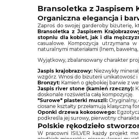
Bransoletka z Jaspisem 
Organiczna elegancja i bar
Zaproś do swojej garderoby biżuterię, k
Bransoletka z Jaspisem Krajobrazo
stopniu dla kobiet, jak i dla mężczyz
casualowe. Kompozycja utrzymana w o
naturalnymi materiałami (lnem, bawełną,
Wyjątkowy, zbalansowany charakter projek
Jaspis krajobrazowy:
Niezwykły minerał
wzgórz. Wnosi do biżuterii unikatowość i
Bronzyt:
Kamień o głębokiej barwie z we
Jaspis river stone (kamień rzeczny):
K
doskonale rozświetla całą kompozycję.
"Surowe" plasterki muszli:
Oryginalny, 
ciosane kształty przełamują klasyczną fo
Oponki drzewa kokosowego:
Egzotycz
podkreśla jej surowy, pierwotny charakter
Polskie rękodzieło stworzo
W pracowni ISILVER każdy projekt mo