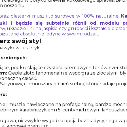
i i ciepłego w dotyku drewna kokosowego sprawia, że bra
m noszeniu.
 oraz plasterki muszli to surowce w 100% naturalne.
Ka
uki i będzie się subtelnie różnił od modelu p
 układzie linii na jaspisie czy grubości i kształcie plas
biżuterię absolutnie jedyną w swoim rodzaju.
erz swój styl
awyków i estetyki:
srebrnych:
niące, podkreślające czystość kremowych tonów river sto
em:
Ciepłe złoto fenomenalnie współgra ze złocistymi bł
łoneczną całość.
Satynowy, ciemnoszary odcień srebra, który nadaje proje
ru:
e i muszle nawleczone na profesjonalną, bardzo mocną l
srebrnym karabińczykiem i 5-centymetrowym łańcuszkie
ugowa, niezwykle wygodna opcja bez tradycyjnego zapi
e silikonowej premium.