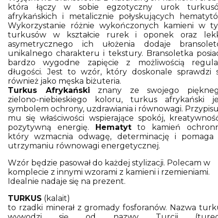
która łączy w sobie egzotyczny urok turkus
afrykańskich i metalicznie połyskujących hematytó
Wykorzystanie różnie wykończonych kamieni w t
turkusów w kształcie rurek i oponek oraz lek
asymetrycznego ich ułożenia dodaje bransolet
unikalnego charakteru i tekstury. Bransoletka posia
bardzo wygodne zapięcie z możliwością regulac
długości. Jest to wzór, który doskonale sprawdzi s
również jako męska biżuteria.
Turkus Afrykański
znany ze swojego piękneg
zielono-niebieskiego koloru, turkus afrykański je
symbolem ochrony, uzdrawiania i równowagi. Przypisu
mu się właściwości wspierające spokój, kreatywność
pozytywną energię.
Hematyt
to kamień ochronn
który wzmacnia odwagę, determinację i pomaga
utrzymaniu równowagi energetycznej.
Wzór będzie pasował do każdej stylizacji. Polecam w
komplecie z innymi wzorami z kamieni i rzemieniami.
Idealnie nadaje się na prezent.
TURKUS
(kalait)
to rzadki minerał z gromady fosforanów. Nazwa turk
wywodzi się od nazwy Turcji (turec