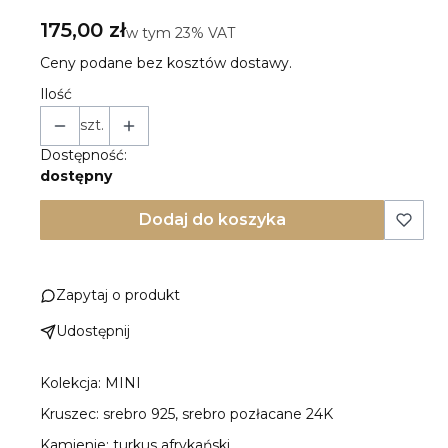
Cena
175,00 zł
w tym 23% VAT
w tym
23%
VAT
Ceny podane bez kosztów dostawy.
Ilość
szt.
Dostępność:
dostępny
Dodaj do koszyka
Zapytaj o produkt
Udostępnij
Kolekcja: MINI
Kruszec: srebro 925, srebro pozłacane 24K
Kamienie: turkus afrykański