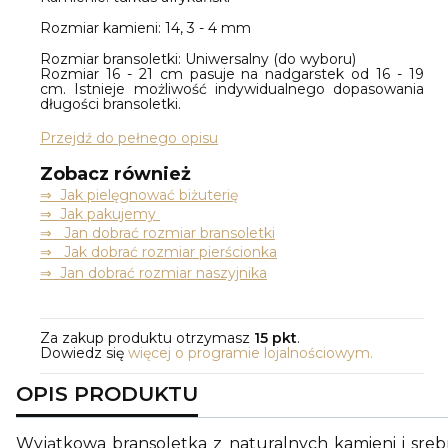
Rozmiar kamieni: 14, 3 - 4 mm
Rozmiar bransoletki: Uniwersalny (do wyboru)
Rozmiar 16 - 21 cm pasuje na nadgarstek od 16 - 19
cm. Istnieje możliwość indywidualnego dopasowania
długości bransoletki.
Przejdź do pełnego opisu
Zobacz również
⇒
Jak pielęgnować biżuterię
⇒ Jak pakujemy
⇒ Jan dobrać rozmiar bransoletki
⇒ Jak dobrać rozmiar pierścionka
⇒ Jan dobrać rozmiar naszyjnika
Za zakup produktu otrzymasz
15 pkt
.
Dowiedz się
więcej o programie lojalnościowym.
OPIS PRODUKTU
Wyjątkowa bransoletka z naturalnych kamieni i srebr