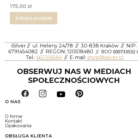
Cena
175,00 zł
Zobacz produkt
iSilver
//
ul. Heleny 24/78
//
30-838 Kraków
//
NIP:
6791454082
// REGON: 120518480
000733532 /
// BDO
Tel.:
662316584
//
E-mail:
shop@isilver.pl
OBSERWUJ NAS W MEDIACH
SPOŁECZNOŚCIOWYCH
O NAS
O firmie
Kontakt
Opakowania
OBSŁUGA KLIENTA