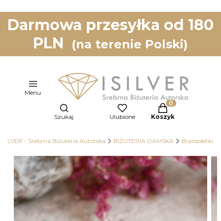
Darmowa przesyłka od 180
PLN
(na terenie Polski)
Menu
Otwórz wyszukiwarkę
Produkty w koszy
Szukaj
Ulubione
Koszyk
ISILVER - Srebrna Biżuteria Autorska
BIŻUTERIA DAMSKA
Bransoletki