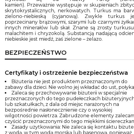
kamień). Przeważnie występuje w skupieniach zbityc
skrytokrystalicznych, nerkowatych. Turkus ma bar
zielono-niebieską (cyjanową). Zwykle turkus je
poprzecinany brązowymi, szarymi lub czarnymi żyłka
innych minerałów lub skał. Znane są zrosty turkusu
malachitem i chryzokolą. Substancją nadającą odcien
niebieskie jest miedź, zaś zielone – żelazo.
BEZPIECZEŃSTWO
Certyfikaty i ostrzeżenie bezpieczeństwa
Biżuteria nie jest produktem przeznaczonym do
zabawy dla dzieci. Nie wolno jej wkładać do ust, połyka
Zaleca się przechowywanie biżuterii w specjalnie
przeznaczonych do tego pudełeczkach biżuteryjnyc
lub szkatułkach, z dala od miejsc narażonych na
bezpośrednie nasłonecznienie czy o wysokiej
wilgotności powietrza. Zabrudzone elementy zaleca
czyścić przeznaczonymi do tego miękkimi ściereczkam
Zasady użytkowania: Nie zaleca się kontaktu biżuter
z wodą, w tym wodą morską lub basenową, ponieważ