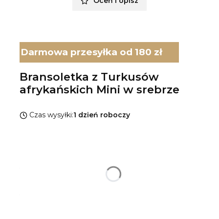
Oceń i opisz
Darmowa przesyłka od 180 zł
Bransoletka z Turkusów
afrykańskich Mini w srebrze
Czas wysyłki:
1 dzień roboczy
Wybierz wariant produktu:
Poszczególne warianty mogą różnić się ceną
*
Rodzaj srebra
Pokaż wszystkie kolory
*
Rozmiar bransoletki
Wybierz