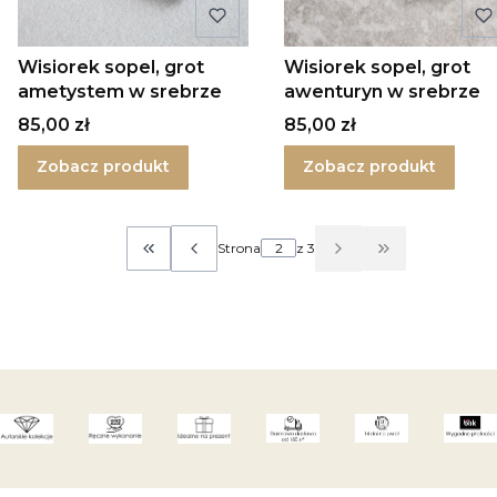
Wisiorek sopel, grot
Wisiorek sopel, grot
ametystem w srebrze
awenturyn w srebrze
Cena
Cena
85,00 zł
85,00 zł
Zobacz produkt
Zobacz produkt
Strona
z 3
Wróć do pierwszej strony z produktami
Przejdź do os