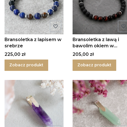
Bransoletka z lapisem w
Bransoletka z lawą i
srebrze
bawolim okiem w
srebrze
Cena
Cena
225,00 zł
205,00 zł
Zobacz produkt
Zobacz produkt