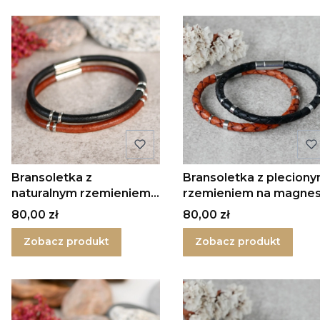
Bransoletka z
Bransoletka z plecion
naturalnym rzemieniem
rzemieniem na magne
na magnes
Cena
Cena
80,00 zł
80,00 zł
Zobacz produkt
Zobacz produkt