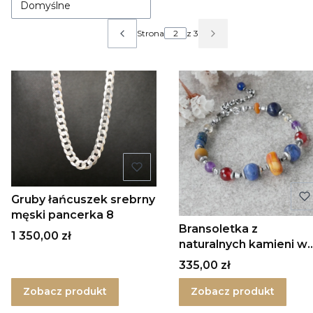
Domyślne
Strona
z 3
Poprzednie produkty
Następne produkty
Gruby łańcuszek srebrny
męski pancerka 8
Bransoletka z
Cena
1 350,00 zł
naturalnych kamieni w
srebrze
Cena
335,00 zł
Zobacz produkt
Zobacz produkt