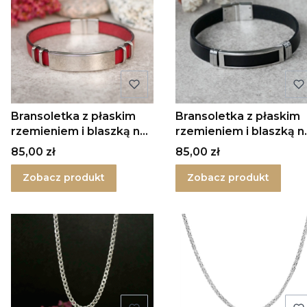
Bransoletka z płaskim
Bransoletka z płaskim
rzemieniem i blaszką na
rzemieniem i blaszką n
magnes
magnes 2
Cena
Cena
85,00 zł
85,00 zł
Zobacz produkt
Zobacz produkt