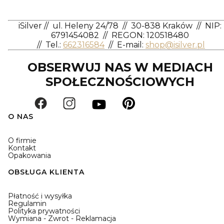
iSilver
//
ul. Heleny 24/78
//
30-838 Kraków
//
NIP:
6791454082
// REGON: 120518480
//
Tel.:
662316584
//
E-mail:
shop@isilver.pl
OBSERWUJ NAS W MEDIACH
SPOŁECZNOŚCIOWYCH
O NAS
O firmie
Kontakt
Opakowania
OBSŁUGA KLIENTA
Płatność i wysyłka
Regulamin
Polityka prywatności
Wymiana - Zwrot - Reklamacja