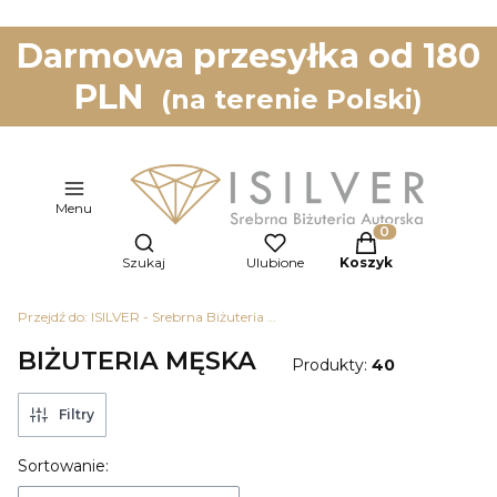
Darmowa przesyłka od 180
PLN
(na terenie Polski)
Menu
Otwórz wyszukiwarkę
Produkty w koszy
Szukaj
Ulubione
Koszyk
Przejdź do:
ISILVER - Srebrna Biżuteria Autorska
BIŻUTERIA MĘSKA
Produkty:
40
Filtry
Lista produktów
Sortowanie: