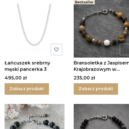
Bestseller
Łańcuszek srebrny
Bransoletka z Jaspise
męski pancerka 3
Krajobrazowym w
srebrze
Cena
Cena
495,00 zł
235,00 zł
Zobacz produkt
Zobacz produkt