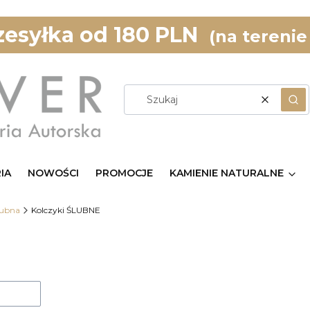
esyłka od 180 PLN
(na terenie
Wyczyść
Szu
IA
NOWOŚCI
PROMOCJE
KAMIENIE NATURALNE
lubna
Kolczyki ŚLUBNE
uktów