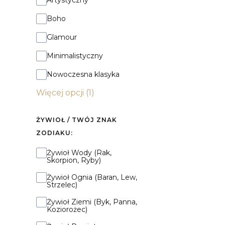
Artystyczny
Boho
Glamour
Minimalistyczny
Nowoczesna klasyka
Więcej opcji (1)
ŻYWIOŁ / TWÓJ ZNAK
ZODIAKU:
Żywioł / Twój Znak Zodiaku:
Żywioł Wody (Rak,
Skorpion, Ryby)
Żywioł Ognia (Baran, Lew,
Strzelec)
Żywioł Ziemi (Byk, Panna,
Koziorożec)