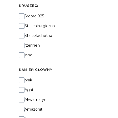
KRUSZEC:
Kruszec:
Srebro 925
Stal chirurgiczna
Stal szlachetna
rzemień
inne
KAMIEŃ GŁÓWNY:
Kamień główny:
brak
Agat
Akwamaryn
Amazonit