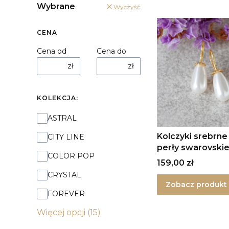
Wybrane
Wyczyść
CENA
Cena od
Cena do
zł
zł
KOLEKCJA:
Kolekcja:
ASTRAL
Kolczyki srebrne
CITY LINE
perły swarovski
COLOR POP
Cena
159,00 zł
CRYSTAL
Zobacz produkt
FOREVER
Więcej opcji (15)