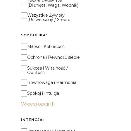
Żywioł Powietrza
(Bliźnięta, Waga, Wodnik)
Wszystkie Żywioły
(Uniwersalny / Srebro)
SYMBOLIKA:
Symbolika:
Miłość i Kobiecość
Ochrona i Pewność siebie
Sukces i Witalność /
Obfitość
Równowaga i Harmonia
Spokój i Intuicja
Więcej opcji (1)
INTENCJA:
Intencja: