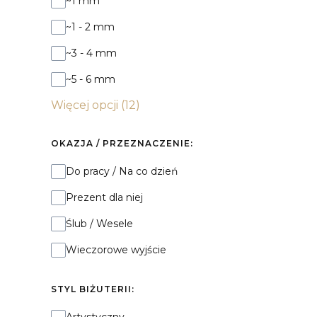
~1 mm
~1 - 2 mm
~3 - 4 mm
~5 - 6 mm
Więcej opcji (12)
OKAZJA / PRZEZNACZENIE:
Okazja / Przeznaczenie:
Do pracy / Na co dzień
Prezent dla niej
Ślub / Wesele
Wieczorowe wyjście
STYL BIŻUTERII:
Styl biżuterii: