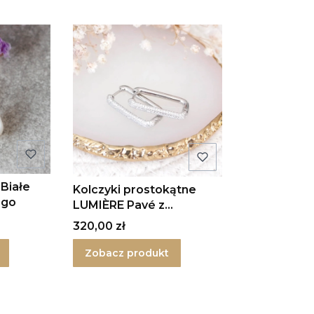
 Białe
Kolczyki prostokątne
ego
LUMIÈRE Pavé z
cyrkoniami
Cena
320,00 zł
Zobacz produkt