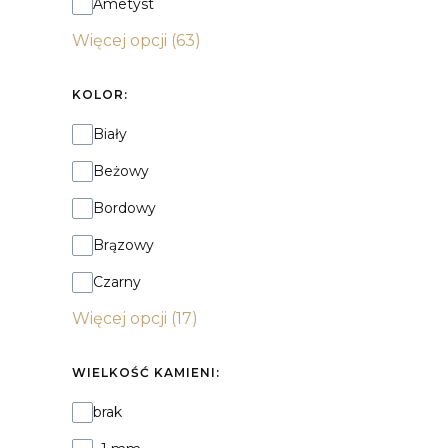
Ametyst
Więcej opcji (63)
KOLOR:
Kolor:
Biały
Beżowy
Bordowy
Brązowy
Czarny
Więcej opcji (17)
WIELKOŚĆ KAMIENI:
Wielkość kamieni:
brak