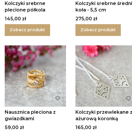
Kolczyki srebrne
Kolczyki srebrne średn
plecione półkola
koła - 5,5 cm
Cena
Cena
145,00 zł
275,00 zł
Zobacz produkt
Zobacz produkt
Nausznica pleciona z
Kolczyki przewlekane 
gwiazdkami
ażurową koronką
Cena
Cena
59,00 zł
165,00 zł