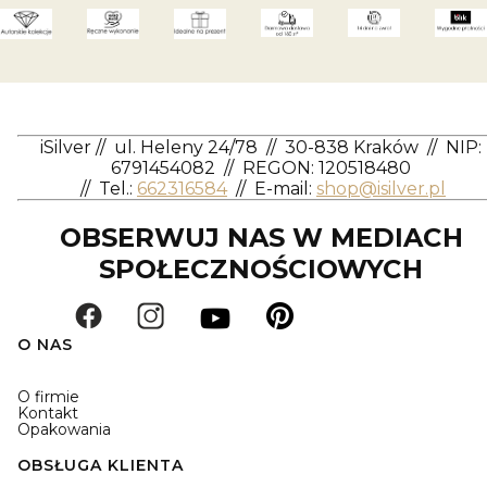
iSilver
//
ul. Heleny 24/78
//
30-838 Kraków
//
NIP:
6791454082
// REGON: 120518480
//
Tel.:
662316584
//
E-mail:
shop@isilver.pl
OBSERWUJ NAS W MEDIACH
SPOŁECZNOŚCIOWYCH
O NAS
O firmie
Kontakt
Opakowania
OBSŁUGA KLIENTA