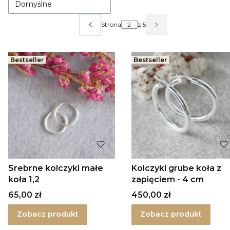
Domyślne
Strona
z 5
Poprzednie produkty
Następne produkty
Bestseller
Bestseller
Srebrne kolczyki małe
Kolczyki grube koła z
koła 1,2
zapięciem - 4 cm
Cena
Cena
65,00 zł
450,00 zł
Zobacz produkt
Zobacz produkt