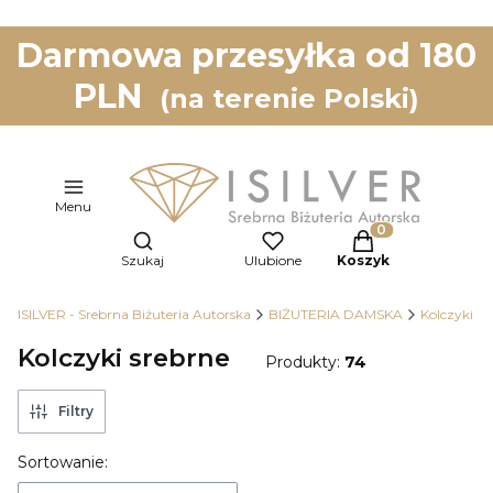
Darmowa przesyłka od 180
PLN
(na terenie Polski)
Menu
Otwórz wyszukiwarkę
Produkty w koszy
Szukaj
Ulubione
Koszyk
ISILVER - Srebrna Biżuteria Autorska
BIŻUTERIA DAMSKA
Kolczyki
Kolczyki srebrne
Produkty:
74
Filtry
Lista produktów
Sortowanie: