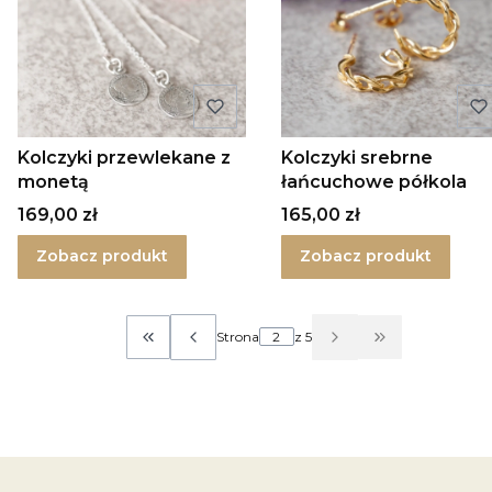
Kolczyki przewlekane z
Kolczyki srebrne
monetą
łańcuchowe półkola
Cena
Cena
169,00 zł
165,00 zł
Zobacz produkt
Zobacz produkt
Strona
z 5
Wróć do pierwszej strony z produktami
Przejdź do os