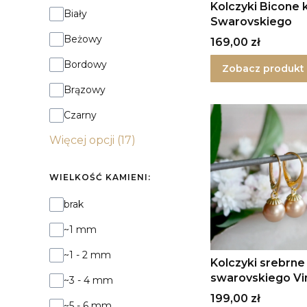
Kolczyki Bicone 
Kolor:
Biały
Swarovskiego
Beżowy
Cena
169,00 zł
Bordowy
Zobacz produkt
Brązowy
Czarny
Więcej opcji (17)
WIELKOŚĆ KAMIENI:
Wielkość kamieni:
brak
~1 mm
~1 - 2 mm
Kolczyki srebrne
swarovskiego Vi
~3 - 4 mm
Gold II
Cena
199,00 zł
~5 - 6 mm