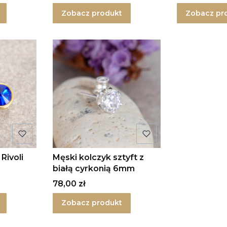
Zobacz produkt
Zobacz pr
Rivoli
Męski kolczyk sztyft z
białą cyrkonią 6mm
Cena
78,00 zł
Zobacz produkt