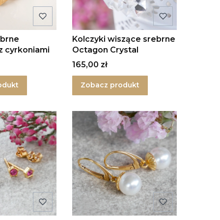
ebrne
Kolczyki wiszące srebrne
z cyrkoniami
Octagon Crystal
Cena
165,00 zł
odukt
Zobacz produkt