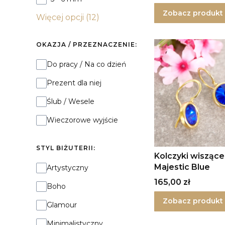
Zobacz produkt
Więcej opcji (12)
OKAZJA / PRZEZNACZENIE:
Okazja / Przeznaczenie:
Do pracy / Na co dzień
Prezent dla niej
Ślub / Wesele
Wieczorowe wyjście
STYL BIŻUTERII:
Kolczyki wiszące 
Majestic Blue
Styl biżuterii:
Artystyczny
Cena
165,00 zł
Boho
Zobacz produkt
Glamour
Minimalistyczny