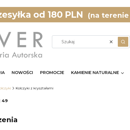
esyłka od 180 PLN
(na terenie
Wyczyść
Szu
IA
NOWOŚCI
PROMOCJE
KAMIENIE NATURALNE
olczyki
Kolczyki z kryształami
:
49
zenia