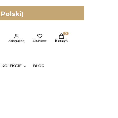
 Polski)
Produkty w koszyku: 0. Zobac
kaj
Zaloguj się
Ulubione
Koszyk
KOLEKCJE
BLOG