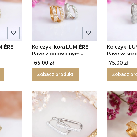
MIÈRE
Kolczyki koła LUMIÈRE
Kolczyki LU
Pavé z podwójnym
Pavé w sre
rzędem cyrkonii
Cena
Cena
165,00 zł
175,00 zł
Zobacz produkt
Zobacz pr