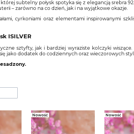
w której subtelny połysk spotyka się z elegancją srebra 92
terii – zarówno na co dzień, jak i na wyjątkowe okazje.
tałami, cyrkoniami oraz elementami inspirowanymi szkl
sk ISILVER
zne sztyfty, jak i bardziej wyraziste kolczyki wiszące.
ię jako dodatek do codziennych oraz wieczorowych styliz
rzesadzony.
uktów
Nowość
Nowość