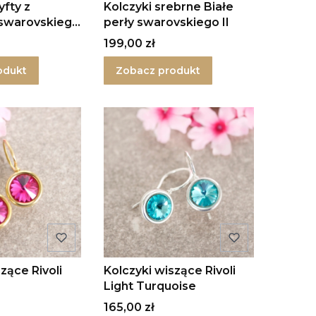
yfty z
Kolczyki srebrne Białe
 swarovskiego
perły swarovskiego II
Cena
199,00 zł
odukt
Zobacz produkt
zące Rivoli
Kolczyki wiszące Rivoli
Light Turquoise
Cena
165,00 zł