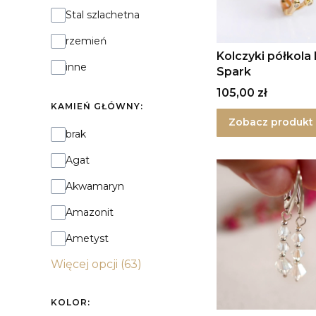
Stal szlachetna
rzemień
Kolczyki półkola
inne
Spark
Cena
105,00 zł
KAMIEŃ GŁÓWNY:
Zobacz produkt
Kamień główny:
brak
Agat
Akwamaryn
Amazonit
Ametyst
Więcej opcji (63)
KOLOR: