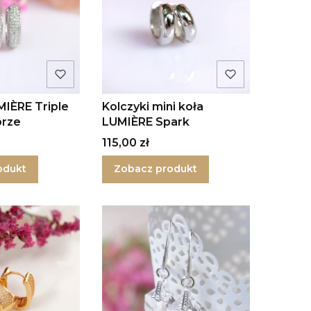
MIÈRE Triple
Kolczyki mini koła
brze
LUMIÈRE Spark
Cena
115,00 zł
odukt
Zobacz produkt