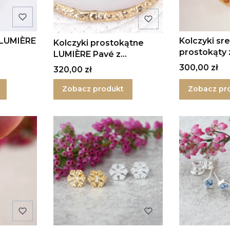
 LUMIÈRE
Kolczyki sr
Kolczyki prostokątne
prostokąty 
LUMIÈRE Pavé z
cyrkoniami
Cena
300,00 zł
Cena
320,00 zł
Zobacz produkt
Zobacz pr