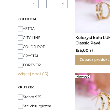
zł
zł
KOLEKCJA:
Kolekcja:
ASTRAL
Kolczyki koła LU
CITY LINE
Classic Pavé
COLOR POP
Cena
155,00 zł
CRYSTAL
Zobacz produkt
FOREVER
Więcej opcji (15)
Nowość
KRUSZEC:
Kruszec:
Srebro 925
Stal chirurgiczna