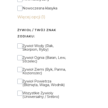
Nowoczesna klasyka
Więcej opcji (1)
ŻYWIOŁ / TWÓJ ZNAK
ZODIAKU:
Żywioł / Twój Znak Zodiaku:
Żywioł Wody (Rak,
Skorpion, Ryby)
Żywioł Ognia (Baran, Lew,
Strzelec)
Żywioł Ziemi (Byk, Panna,
Koziorożec)
Żywioł Powietrza
(Bliźnięta, Waga, Wodnik)
Wszystkie Żywioły
(Uniwersalny / Srebro)