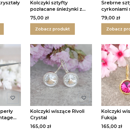
kryształy
Kolczyki sztyfty
Srebrne szt
pozłacane śnieżynki z
cyrkoniami
cyrkonią
- kolory
Cena
Cena
75,00 zł
79,00 zł
Zobacz produkt
Zobacz pr
 perły
Kolczyki wiszące Rivoli
Kolczyki wis
ntage
Crystal
Fuksja
Cena
Cena
165,00 zł
165,00 zł