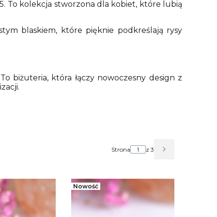
5. To kolekcja stworzona dla kobiet, które lubią
istym blaskiem, które pięknie podkreślają rysy
 To biżuteria, która łączy nowoczesny design z
acji.
Strona
z 3
Następne prod
Nowość