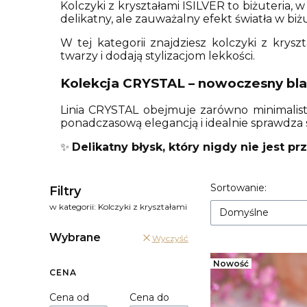
Kolczyki z kryształami ISILVER to biżuteria, 
delikatny, ale zauważalny efekt światła w biżu
W tej kategorii znajdziesz kolczyki z krysz
twarzy i dodają stylizacjom lekkości.
Kolekcja CRYSTAL – nowoczesny bla
Linia CRYSTAL obejmuje zarówno minimalistyc
ponadczasową elegancją i idealnie sprawdza s
✨
Delikatny błysk, który nigdy nie jest p
Lista prod
Sortowanie:
Filtry
w kategorii: Kolczyki z kryształami
Domyślne
Wybrane
Wyczyść
Nowość
CENA
Cena od
Cena do