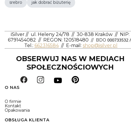
srebro
jak dobrać biżuterię
iSilver
//
ul. Heleny 24/78
//
30-838 Kraków
//
NIP:
6791454082
// REGON: 120518480
000733532 /
// BDO
Tel.:
662316584
//
E-mail:
shop@isilver.pl
OBSERWUJ NAS W MEDIACH
SPOŁECZNOŚCIOWYCH
O NAS
O firmie
Kontakt
Opakowania
OBSŁUGA KLIENTA