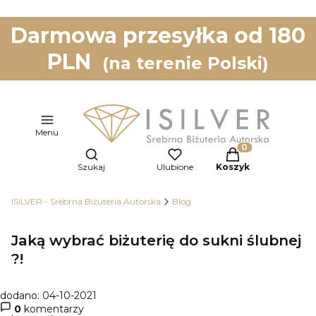
Darmowa przesyłka od 180
PLN
(na terenie Polski)
Menu
Otwórz wyszukiwarkę
Produkty w koszy
Szukaj
Ulubione
Koszyk
ISILVER - Srebrna Biżuteria Autorska
Blog
Jaką wybrać biżuterię do sukni ślubnej
?!
dodano: 04-10-2021
0
komentarzy