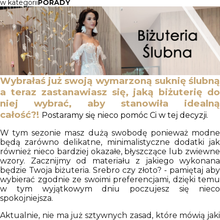
w kategorii
PORADY
Wybrałaś już swoją wym
arzon
ą s
uknię ślu
b
n
a t
eraz zastanawiasz się, jaką biżuterię d
niej wybrać, aby stanowiła idealną
całość?!
Postaramy się nieco pomóc Ci w tej decyzji.
W tym sezonie masz dużą swobodę ponieważ modne
będą zarówno delikatne, minimalistyczne dodatki jak
również nieco bardziej okazałe, błyszczące lub zwiewne
wzory.
Zacznijmy od materiału z jakiego wykonana
będzie Twoja biżuteria. Srebro czy złoto? - pamiętaj aby
wybierać zgodnie ze swoimi preferencjami, dzięki temu
w tym wyjątkowym dniu poczujesz się nieco
spokojniejsza.
Aktualnie, nie ma już sztywnych zasad, które mówią jaki