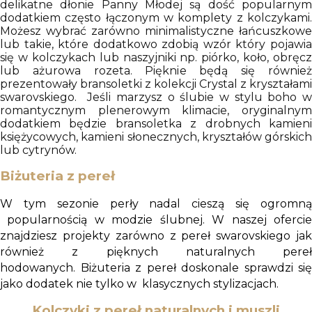
delikatne dłonie Panny Młodej są dość popularnym
dodatkiem często łączonym w komplety z kolczykami.
Możesz wybrać zarówno minimalistyczne łańcuszkowe
lub takie, które dodatkowo zdobią wzór który pojawia
się w kolczykach lub naszyjniki np. piórko, koło, obręcz
lub ażurowa rozeta. Pięknie będą się również
prezentowały bransoletki z kolekcji Crystal z kryształami
swarovskiego. Jeśli marzysz o ślubie w stylu boho w
romantycznym plenerowym klimacie, oryginalnym
dodatkiem będzie bransoletka z drobnych kamieni
księżycowych, kamieni słonecznych, kryształów górskich
lub cytrynów.
Biżuteria z
pere
ł
W tym sezonie perły nadal cieszą się ogromną
popularnością w modzie ślubnej. W naszej ofercie
znajdziesz projekty zarówno z pereł swarovskiego jak
również z pięknych naturalnych pereł
hodowanych. Biżuteria z pereł doskonale sprawdzi się
jako dodatek nie tylko w klasycznych stylizacjach.
Kolczyki z pereł naturalnych
i muszli