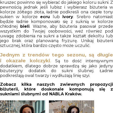
kruszec powinno się wybierać do jakiego koloru sukni. Z
pewnością jednak jeśli lubisz i wybierasz biżuteria w
kolorze żółtego złota, ładnie podkreśli ona ciepłe tony
sukien w kolorze
ecru
lub
ivory
. Srebro natomias
będzie ładnie komponowało się z suknią w kolorze
chłodnej
bieli
.
Ważne, aby biżuteria pasował przed
wszystkim do Twojej osobowości, weź również pod
uwagę zdobienia na sukni a także kształt dekoltu lub
jego brak oraz planowaną fryzurę.
Unikaj biżuteri
sztucznej, która bardzo często może uczulić.
Jednym z trendów tego sezonu, są
długie
i okazałe kolczyki
.
Są to dość intensywny
dodatkiem, dlatego dobrze sprawdzą się jako jedyny
biżuteryjny dodatek do sukni ślubnej. Ładnie
podkreślają owal twarzy i wydłużają linię szyi.
Zobacz kilka naszych zwiewnych propozycji
biżuterii, które doskonale komponują się z
sukniami ślubnymi od NABLA Kraków.