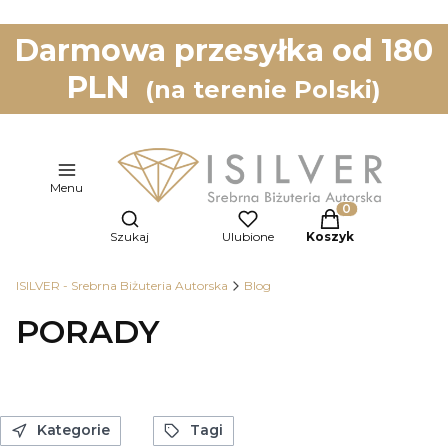
Darmowa przesyłka od 180
PLN
(na terenie Polski)
Menu
Otwórz wyszukiwarkę
Produkty w koszy
Szukaj
Ulubione
Koszyk
ISILVER - Srebrna Biżuteria Autorska
Blog
PORADY
Kategorie
Tagi