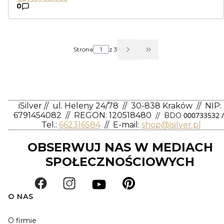
0
Strona
z 3
Przejdź do ostatniej
iSilver
//
ul. Heleny 24/78
//
30-838 Kraków
//
NIP:
6791454082
// REGON: 120518480
000733532 /
// BDO
Tel.:
662316584
//
E-mail:
shop@isilver.pl
OBSERWUJ NAS W MEDIACH
SPOŁECZNOŚCIOWYCH
O NAS
O firmie