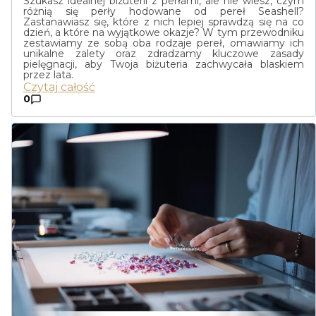
Szukasz idealnej biżuterii z perłami, ale nie wiesz, czym
różnią się perły hodowane od pereł Seashell
?
Zastanawiasz się, które z nich lepiej sprawdzą się na co
dzień, a które na wyjątkowe okazje?
W tym przewodniku
zestawiamy ze sobą oba rodzaje pereł
, omawiamy ich
unikalne zalety oraz zdradzamy kluczowe zasady
pielęgnacji, aby Twoja biżuteria zachwycała blaskiem
przez lata
.
Czytaj całość
0