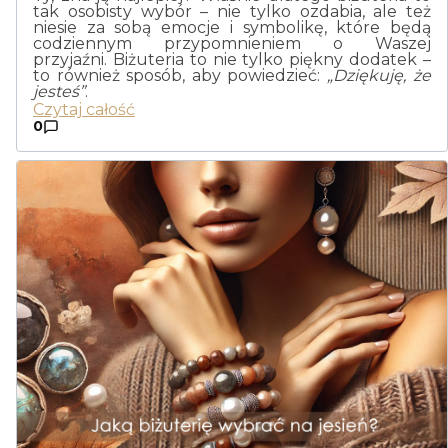
tak osobisty wybór – nie tylko ozdabia, ale też
niesie za sobą emocje i symbolikę, które będą
codziennym przypomnieniem o Waszej
przyjaźni. Biżuteria to nie tylko piękny dodatek –
to również sposób, aby powiedzieć:
„Dziękuję, że
jesteś”
.
Czytaj całość
0