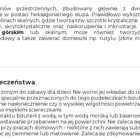
anów przestrzennych, zbudowany głównie z dwu
 w postaci heksagonalnego słupa. Prawidłowo wykształ
nach skalnych, gdzie tworzą tzw. szczotki krystaliczne.
skrytokrystaliczne oraz naskorupienia i inkrustacje.
 górskim
lub skalnym, może również tworzyć
lodowy a także zawierać domieszki np. rutylu (złote i
pieczeństwa
zonym do zabawy dla dzieci. Nie wolno jej wkładać do us
w specjalnie przeznaczonych do tego pudełeczkach biżut
nie nasłonecznienie czy o wysokiej wilgotności powietr
o miękkimi ściereczkami.
ontaktu biżuterii z wodą, w tym wodą morską lub basen
tawanie przebarwień na jej powierzchni. Nie zaleca się 
rzy pracach domowych - niektóre z nich zawierają sub
ć jej ciemnienie lub matowienie. Zaleca się zdejmowanie