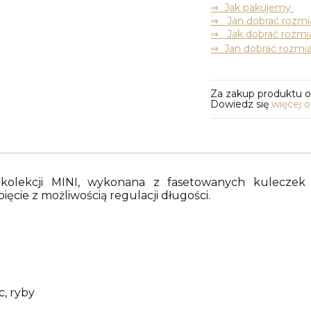
⇒ Jak pakujemy
⇒ Jan dobrać rozmia
⇒ Jak dobrać rozmia
⇒ Jan dobrać rozmia
Za zakup produktu 
Dowiedz się
więcej 
kolekcji MINI, wykonana z fasetowanych kuleczek k
ęcie z możliwością regulacji długości.
c, ryby