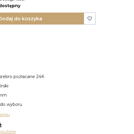
dostępny
Dodaj do koszyka
 srebro pozłacane 24K
órski
 mm
: do wyboru
opisu
ż
iżuterię