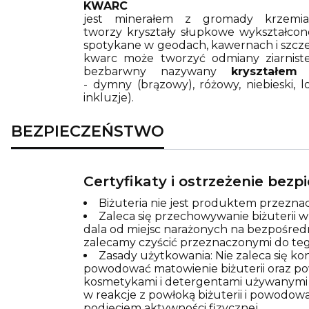
KWARC
jest minerałem z gromady krzemi
tworzy kryształy słupkowe wykształcone
spotykane w geodach, kawernach i szczeli
kwarc może tworzyć odmiany ziarniste, 
bezbarwny nazywany
kryształem
- dymny (brązowy), różowy, niebieski, 
inkluzje).
BEZPIECZEŃSTWO
Certyfikaty i ostrzeżenie bez
Biżuteria nie jest produktem przeznac
Zaleca się przechowywanie biżuterii 
dala od miejsc narażonych na bezpośred
zalecamy czyścić przeznaczonymi do teg
Zasady użytkowania: Nie zaleca się k
powodować matowienie biżuterii oraz pows
kosmetykami i detergentami używanymi p
w reakcje z powłoką biżuterii i powodowa
podjęciem aktywności fizycznej