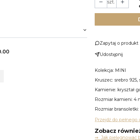
szt.
Zapytaj o produkt
0.00
Udostępnij
Kolekcja: MINI
Kruszec: srebro 925,
Kamienie: kryształ g
Rozmiar kamieni: 4
Rozmiar bransoletki
Przejdź do pełnego 
Zobacz równie
⇒
Jak pielęgnować b