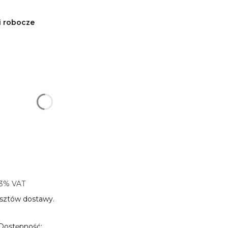
i robocze
produktu:
ty mogą różnić się ceną
i
3% VAT
3%
VAT
sztów dostawy.
Dostępność: