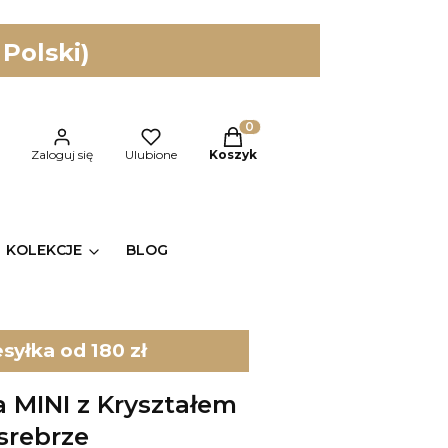
 Polski)
Produkty w koszyku: 0. Zobac
kaj
Zaloguj się
Ulubione
Koszyk
KOLEKCJE
BLOG
yłka od 180 zł
a MINI z Kryształem
srebrze