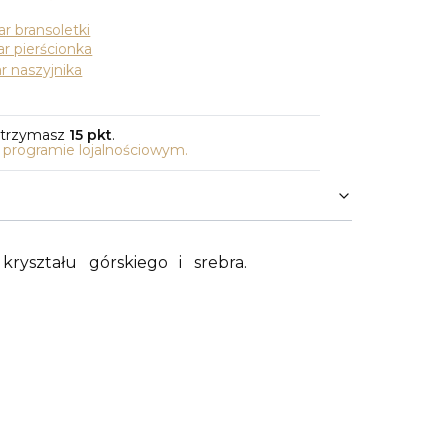
r bransoletki
r pierścionka
r naszyjnika
otrzymasz
15 pkt
.
o programie lojalnościowym.
ryształu górskiego i srebra.