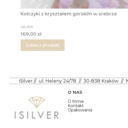
Kolczyki z kryształem górskim w srebrze
PRODUCENT
ISILVER
Cena
169,00 zł
Zobacz produkt
iSilver
//
ul. Heleny 24/78
//
30-838 Kraków
//
Linki w stopce
O NAS
O firmie
Kontakt
Opakowania