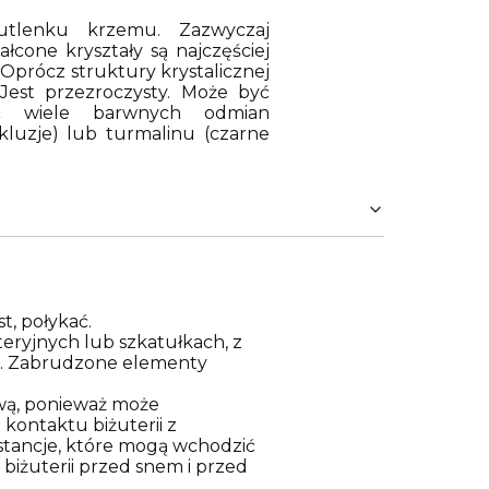
tlenku krzemu. Zazwyczaj
cone kryształy są najczęściej
 Oprócz struktury krystalicznej
 Jest przezroczysty. Może być
 wiele barwnych odmian
nkluzje) lub turmalinu (czarne
t, połykać.
eryjnych lub szkatułkach, z
za. Zabrudzone elementy
ową, ponieważ może
kontaktu biżuterii z
stancje, które mogą wchodzić
 biżuterii przed snem i przed