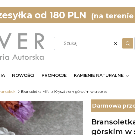
esyłka od 180 PLN
(na terenie
Wyczyść
Szu
IA
NOWOŚCI
PROMOCJE
KAMIENIE NATURALNE
ransoletki
Bransoletka MINI z Kryształem górskim w srebrze
Darmowa przes
Bransoletk
górskim w 