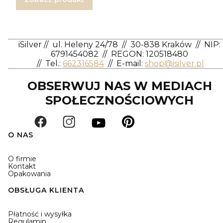
iSilver
//
ul. Heleny 24/78
//
30-838 Kraków
//
NIP:
6791454082
// REGON: 120518480
//
Tel.:
662316584
//
E-mail:
shop@isilver.pl
OBSERWUJ NAS W MEDIACH
SPOŁECZNOŚCIOWYCH
O NAS
O firmie
Kontakt
Opakowania
OBSŁUGA KLIENTA
Płatność i wysyłka
Regulamin