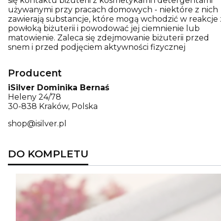
się kontaktu biżuterii z kosmetykami i detergentami
używanymi przy pracach domowych - niektóre z nich
zawierają substancje, które mogą wchodzić w reakcje 
powłoką biżuterii i powodować jej ciemnienie lub
matowienie. Zaleca się zdejmowanie biżuterii przed
snem i przed podjęciem aktywności fizycznej
Producent
iSilver Dominika Bernaś
Heleny 24/78
30-838 Kraków, Polska
shop@isilver.pl
DO KOMPLETU