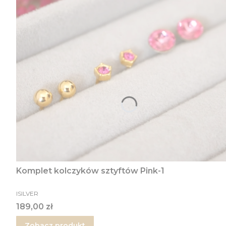
Komplet kolczyków sztyftów Pink-1
PRODUCENT
ISILVER
Cena
189,00 zł
Zobacz produkt