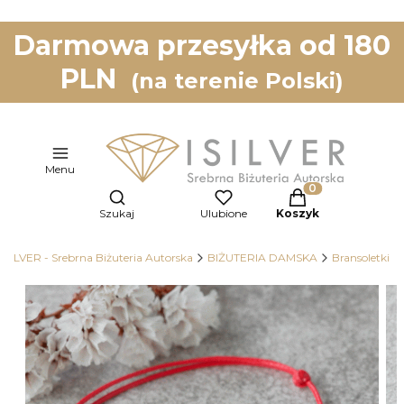
Darmowa przesyłka od 180
PLN
(na terenie Polski)
Menu
Otwórz wyszukiwarkę
Produkty w koszy
Szukaj
Ulubione
Koszyk
ISILVER - Srebrna Biżuteria Autorska
BIŻUTERIA DAMSKA
Bransoletki