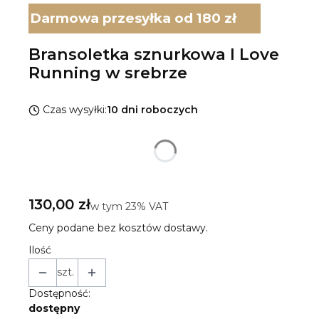
Darmowa przesyłka od 180 zł
Bransoletka sznurkowa I Love
Running w srebrze
Czas wysyłki:
10 dni roboczych
Wybierz wariant produktu:
Poszczególne warianty mogą różnić się ceną
Cena
130,00 zł
w tym 23% VAT
w tym
23%
VAT
Ceny podane bez kosztów dostawy.
Ilość
szt.
Dostępność:
dostępny