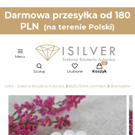
Darmowa przesyłka od 180
PLN
(na terenie Polski)
Menu
Otwórz wyszukiwarkę
Produkty w koszy
Szukaj
Ulubione
Koszyk
ISILVER - Srebrna Biżuteria Autorska
BIŻUTERIA DAMSKA
Bransoletki