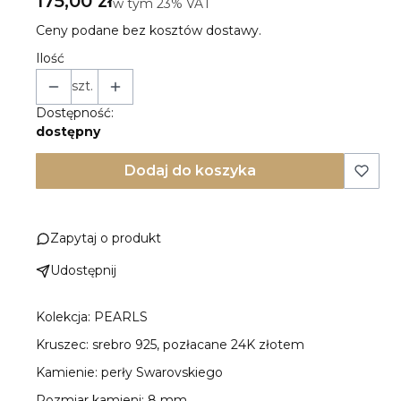
175,00 zł
w tym 23% VAT
w tym
23%
VAT
Ceny podane bez kosztów dostawy.
Ilość
szt.
Dostępność:
dostępny
Dodaj do koszyka
Zapytaj o produkt
Udostępnij
Kolekcja: PEARLS
Kruszec: srebro 925, pozłacane 24K złotem
Kamienie: perły Swarovskiego
Rozmiar kamieni: 8 mm