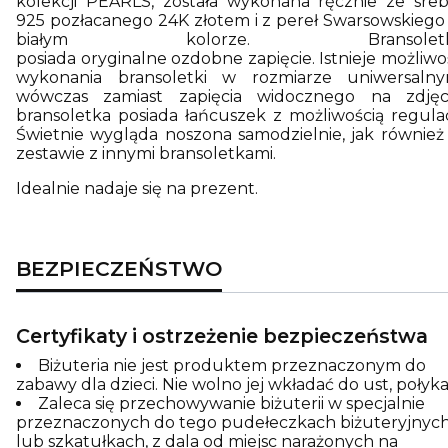
kolekcji PEARLS, została wykonana ręcznie ze sreb
925 pozłacanego 24K złotem i z pereł Swarsowskiego
białym kolorze. Bransoletk
posiada oryginalne ozdobne zapięcie. Istnieje możliwo
wykonania bransoletki w rozmiarze uniwersalny
wówczas zamiast zapięcia widocznego na zdjęc
bransoletka posiada łańcuszek z możliwością regulacj
Świetnie wygląda noszona samodzielnie, jak również
zestawie z innymi bransoletkami.
Idealnie nadaje się na prezent.
BEZPIECZEŃSTWO
Certyfikaty i ostrzeżenie bezpieczeństwa
Biżuteria nie jest produktem przeznaczonym do
zabawy dla dzieci. Nie wolno jej wkładać do ust, połyka
Zaleca się przechowywanie biżuterii w specjalnie
przeznaczonych do tego pudełeczkach biżuteryjnyc
lub szkatułkach, z dala od miejsc narażonych na