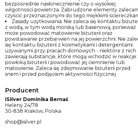
bezpośrednie nasłonecznienie czy o wysokiej
wilgotności powietrza. Zabrudzone elementy zaleca
czyścić przeznaczonymi do tego miękkimi ściereczkam
Zasady użytkowania: Nie zaleca się kontaktu biżuter
z wodą, w tym wodą morską lub basenową, ponieważ
może powodować matowienie biżuterii oraz
powstawanie przebarwień na jej powierzchni. Nie zale
się kontaktu biżuterii z kosmetykami i detergentami
używanymi przy pracach domowych - niektóre z nich
zawierają substancje, które mogą wchodzić w reakcje 
powłoką biżuterii i powodować jej ciemnienie lub
matowienie. Zaleca się zdejmowanie biżuterii przed
snem i przed podjęciem aktywności fizycznej
Producent
iSilver Dominika Bernaś
Heleny 24/78
30-838 Kraków, Polska
shop@isilver.pl