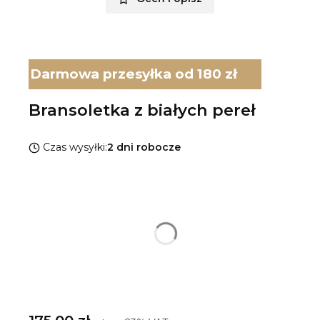
Darmowa przesyłka od 180 zł
Bransoletka z białych pereł
Czas wysyłki:
2 dni robocze
Wybierz wariant produktu:
Poszczególne warianty mogą różnić się ceną
*
Rodzaj srebra
Pokaż wszystkie kolory
*
Rozmiar bransoletki
Wybierz
Cena