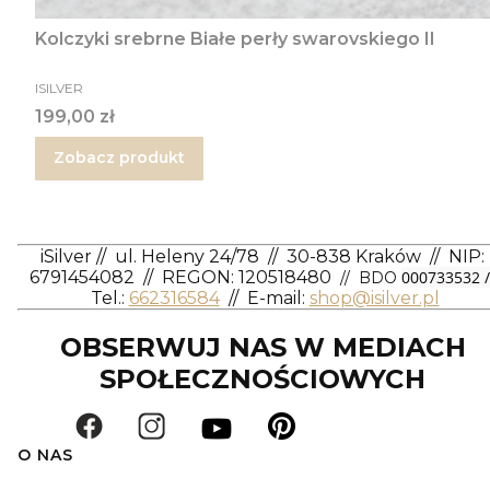
Kolczyki srebrne Białe perły swarovskiego II
PRODUCENT
ISILVER
Cena
199,00 zł
Zobacz produkt
iSilver
//
ul. Heleny 24/78
//
30-838 Kraków
//
NIP:
6791454082
// REGON: 120518480
000733532 /
// BDO
Tel.:
662316584
//
E-mail:
shop@isilver.pl
OBSERWUJ NAS W MEDIACH
SPOŁECZNOŚCIOWYCH
O NAS