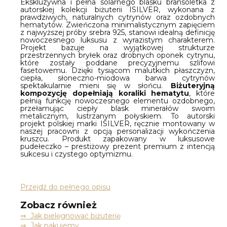
Ekskluzywna i pełna solarnego blasku bransoletka z
autorskiej kolekcji biżuterii ISILVER, wykonana z
prawdziwych, naturalnych cytrynów oraz ozdobnych
hematytów. Zwieńczona minimalistycznym zapięciem
z najwyższej próby srebra 925, stanowi idealną definicję
nowoczesnego luksusu z wyrazistym charakterem.
Projekt bazuje na wyjątkowej strukturze
przestrzennych bryłek oraz drobnych oponek cytrynu,
które zostały poddane precyzyjnemu szlifowi
fasetowemu. Dzięki tysiącom malutkich płaszczyzn,
ciepła, słoneczno-miodowa barwa cytrynów
spektakularnie mieni się w słońcu.
Biżuteryjną
kompozycję dopełniają koraliki hematytu
, które
pełnią funkcję nowoczesnego elementu ozdobnego,
przełamując ciepły blask minerałów swoim
metalicznym, lustrzanym połyskiem. To autorski
projekt polskiej marki ISILVER, ręcznie montowany w
naszej pracowni z opcją personalizacji wykończenia
kruszcu. Produkt zapakowany w luksusowe
pudełeczko – prestiżowy prezent premium z intencją
sukcesu i czystego optymizmu.
Przejdź do pełnego opisu
Zobacz również
⇒
Jak pielęgnować biżuterię
⇒ Jak pakujemy