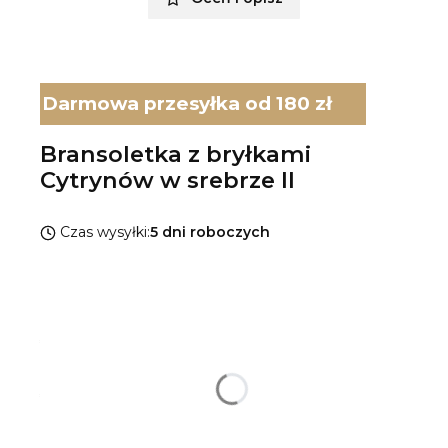
Darmowa przesyłka od 180 zł
Bransoletka z bryłkami
Cytrynów w srebrze II
Czas wysyłki:
5 dni roboczych
Wybierz wariant produktu:
Poszczególne warianty mogą różnić się ceną
*
Rodzaj srebra
Pokaż wszystkie kolory
*
Rozmiar bransoletki
Wybierz