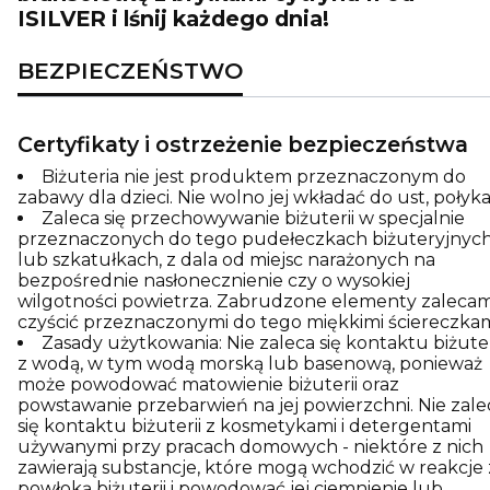
ISILVER i lśnij każdego dnia!
BEZPIECZEŃSTWO
Certyfikaty i ostrzeżenie bezpieczeństwa
Biżuteria nie jest produktem przeznaczonym do
zabawy dla dzieci. Nie wolno jej wkładać do ust, połyka
Zaleca się przechowywanie biżuterii w specjalnie
przeznaczonych do tego pudełeczkach biżuteryjnyc
lub szkatułkach, z dala od miejsc narażonych na
bezpośrednie nasłonecznienie czy o wysokiej
wilgotności powietrza. Zabrudzone elementy zaleca
czyścić przeznaczonymi do tego miękkimi ściereczkam
Zasady użytkowania: Nie zaleca się kontaktu biżuter
z wodą, w tym wodą morską lub basenową, ponieważ
może powodować matowienie biżuterii oraz
powstawanie przebarwień na jej powierzchni. Nie zale
się kontaktu biżuterii z kosmetykami i detergentami
używanymi przy pracach domowych - niektóre z nich
zawierają substancje, które mogą wchodzić w reakcje 
powłoką biżuterii i powodować jej ciemnienie lub