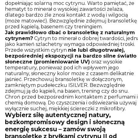
dopełniając solarną moc cytrynu. Warto pamiętać, że
hematyt to minerał o wysokiej zawartości żelaza,
dlatego bardzo źle znosi kontakt z wodą i wilgocią
(może matowieć). Bezwzględnie zdejmuj bransoletkę
przed kąpielą, basenem czy treningiem.
Jak prawidłowo dbać o bransoletkę z naturalnym
cytrynem?
Cytryn to minerał o dobrej twardości, jedn
jako kamień szlachetny wymaga odpowiedniej troski.
Przede wszystkim cytryn
nie lubi długotrwałej,
bezpośredniej ekspozycji na bardzo silne światło
słoneczne (promieniowanie UV)
oraz wysokie
temperatury, ponieważ pod ich wpływem jego
naturalny, słoneczny kolor może z czasem delikatnie
jaśnieć. Przechowuj bransoletkę w dołączonym,
zamkniętym pudełeczku ISILVER. Bezwzględnie
zdejmuj ją do kąpieli, na basen, trening czy do snu.
Chroń przed bezpośrednim kontaktem z perfumami i
chemią domową. Do czyszczenia i odświeżania używaj
wyłącznie suchej, miękkiej ściereczki z mikrofibry.
Wybierz siłę autentycznej natury,
bezkompromisowy design i słoneczną
energię sukcesu – zamów swoją
bransoletkę z bryłkami cytrynu II od