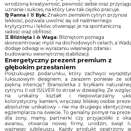
wrodzoną kreatywność, pewność siebie oraz przyciąg
uznanie i sukces, na który Lew tak ciężko pracuje.
♍ Panna i ♉ Byk:
Znakom ziemskim cytryn przynosi
lekkość, pozwala uwolnić się od nadmiernego
krytycyzmu i lęków, otwierając je na spontaniczną
radość oraz obfitość.
♊ Bliźnięta i ♎ Waga:
Bliźniętom pomaga
skoncentrować myśli na dochodowych celach, a Wad
dodaje odwagi w wyrażaniu własnego zdania i
budowaniu wewnętrznej stabilizacji.
Energetyczny prezent premium z
głębokim przesłaniem
Poszukujesz podarunku, który zachwyci wyrazisty
luksusowym designem, a zarazem poniesie ze so
piękną intencję? Bransoletka z bryłkami naturalne
cytrynu II od ISILVER to strzał w dziesiątkę. Ze wzglę
na unikalny kształt i niepowtarzalny ukł
kolorystyczny kamieni, wręczasz bliskiej osobie preze
absolutnie unikatowy – nie ma drugiego identyczne
egzemplarza na świecie. To genialny pomysł na preze
dla żony, mamy, partnerki czy przyjaciółki z okaz
awansu, otwarcia nowej firmy, urodzin, świąt l
ważnego jubileuszu. Każdy produkt opatrzony je