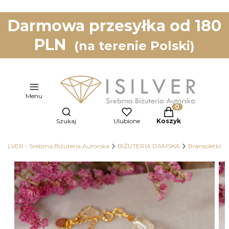
Darmowa przesyłka od 180
PLN
(na terenie Polski)
Menu
Otwórz wyszukiwarkę
Produkty w koszy
Szukaj
Ulubione
Koszyk
ISILVER - Srebrna Biżuteria Autorska
BIŻUTERIA DAMSKA
Bransoletki