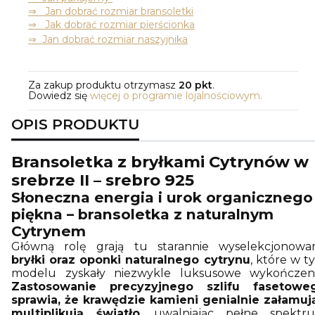
⇒ Jan dobrać rozmiar bransoletki
⇒ Jak dobrać rozmiar pierścionka
⇒ Jan dobrać rozmiar naszyjnika
Za zakup produktu otrzymasz
20 pkt
.
Dowiedz się
więcej o programie lojalnościowym.
OPIS PRODUKTU
Bransoletka z bryłkami Cytrynów w
srebrze II – srebro 925
Słoneczna energia i urok organicznego
piękna – bransoletka z naturalnym
Cytrynem
Główną rolę grają tu starannie wyselekcjonowa
bryłki oraz oponki naturalnego cytrynu
, które w t
modelu zyskały niezwykle luksusowe wykończeni
Zastosowanie precyzyjnego szlifu fasetowe
sprawia, że krawędzie kamieni genialnie załamują
multiplikują światło
, uwalniając pełne spektr