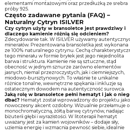
elementami montażowymi oraz przedłużką ze srebra
próby 925.
Często zadawane pytania (FAQ) –
Naturalny Cytryn ISILVER
Czy cytryn użyty w bransoletce jest prawdziwy i
dlaczego kamienie różnią się odcieniem?
Zdecydowanie tak. W ISILVER używamy autentyczny
minerałów. Prezentowana bransoletka jest wykonana
ze 100% naturalnego cytrynu. Cechą charakterystycz
tego minerału w formie bryłek jest jego niejednolita
barwa i struktura. Kamienie nie są sztuczne, stąd
obecność w jednym sznurze zarówno elementów
jasnych, niemal przezroczystych, jak i ciemniejszych,
miodowo-bursztynowych. To właśnie te unikalne
różnice tonalne, wewnętrzne spękania i inkluzje są
ostatecznym dowodem na autentyczność surowca.
Jaką rolę w bransoletce pełni hematyt i jak o nie
dbać?
Hematyt został wprowadzony do projektu jak
nowoczesny akcent ozdobny. Wizualnie przełamuje 
monochromatyczną, żółtą barwę cytrynów, nadając
biżuterii głębi i wyrazistości. W litoterapii hematyt
uważany jest za kamień wojowników – dodaje siły,
uziemia energię i wzmacnia pewność siebie, idealnie