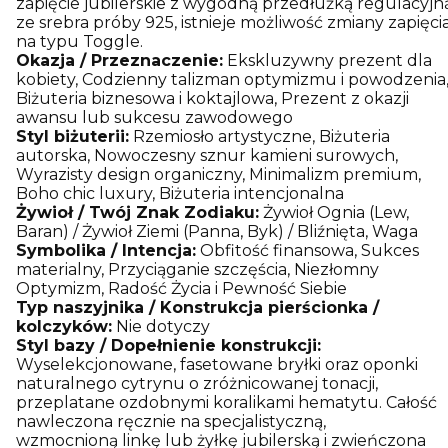
zapięcie jubilerskie z wygodną przedłużką regulacyjn
ze srebra próby 925, istnieje możliwość zmiany zapięci
na typu Toggle.
Okazja / Przeznaczenie:
Ekskluzywny prezent dla
kobiety, Codzienny talizman optymizmu i powodzenia
Biżuteria biznesowa i koktajlowa, Prezent z okazji
awansu lub sukcesu zawodowego
Styl biżuterii:
Rzemiosło artystyczne, Biżuteria
autorska, Nowoczesny sznur kamieni surowych,
Wyrazisty design organiczny, Minimalizm premium,
Boho chic luxury, Biżuteria intencjonalna
Żywioł / Twój Znak Zodiaku:
Żywioł Ognia (Lew,
Baran) / Żywioł Ziemi (Panna, Byk) / Bliźnięta, Waga
Symbolika / Intencja:
Obfitość finansowa, Sukces
materialny, Przyciąganie szczęścia, Niezłomny
Optymizm, Radość Życia i Pewność Siebie
Typ naszyjnika / Konstrukcja pierścionka /
kolczyków:
Nie dotyczy
Styl bazy / Dopełnienie konstrukcji:
Wyselekcjonowane, fasetowane bryłki oraz oponki
naturalnego cytrynu o zróżnicowanej tonacji,
przeplatane ozdobnymi koralikami hematytu. Całość
nawleczona ręcznie na specjalistyczną,
wzmocnioną linkę lub żyłkę jubilerską i zwieńczona