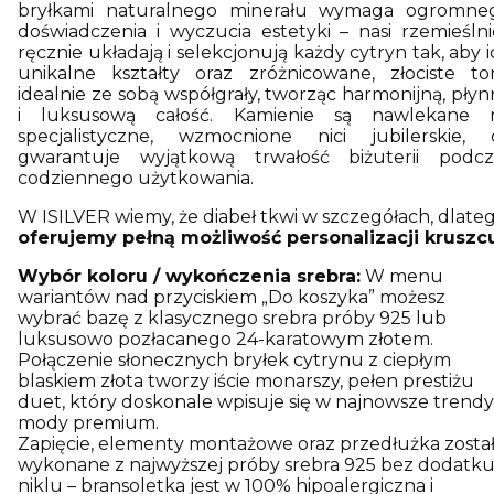
bryłkami naturalnego minerału wymaga ogromne
doświadczenia i wyczucia estetyki – nasi rzemieślni
ręcznie układają i selekcjonują każdy cytryn tak, aby 
unikalne kształty oraz zróżnicowane, złociste to
idealnie ze sobą współgrały, tworząc harmonijną, płyn
i luksusową całość. Kamienie są nawlekane 
specjalistyczne, wzmocnione nici jubilerskie, 
gwarantuje wyjątkową trwałość biżuterii podcz
codziennego użytkowania.
W ISILVER wiemy, że diabeł tkwi w szczegółach, dlate
oferujemy pełną możliwość personalizacji kruszc
Wybór koloru / wykończenia srebra:
W menu
wariantów nad przyciskiem „Do koszyka” możesz
wybrać bazę z klasycznego srebra próby 925 lub
luksusowo pozłacanego 24-karatowym złotem.
Połączenie słonecznych bryłek cytrynu z ciepłym
blaskiem złota tworzy iście monarszy, pełen prestiżu
duet, który doskonale wpisuje się w najnowsze trendy
mody premium.
Zapięcie, elementy montażowe oraz przedłużka zosta
wykonane z najwyższej próby srebra 925 bez dodatk
niklu – bransoletka jest w 100% hipoalergiczna i