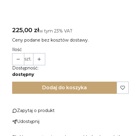
*
Rodzaj zapięcia:
Wybierz
Cena
225,00 zł
w tym 23% VAT
w tym
23%
VAT
Ceny podane bez kosztów dostawy.
Ilość
szt.
Dostępność:
dostępny
Dodaj do koszyka
Zapytaj o produkt
Udostępnij