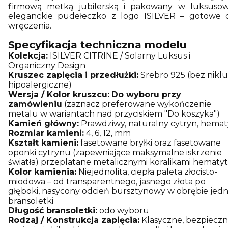
firmową metką jubilerską i pakowany w luksusow
eleganckie pudełeczko z logo ISILVER – gotowe 
wręczenia.
Specyfikacja techniczna modelu
Kolekcja:
ISILVER CITRINE / Solarny Luksus i
Organiczny Design
Kruszec zapięcia i przedłużki:
Srebro 925 (bez niklu
hipoalergiczne)
Wersja / Kolor kruszcu:
Do wyboru przy
zamówieniu
(zaznacz preferowane wykończenie
metalu w wariantach nad przyciskiem "Do koszyka")
Kamień główny:
Prawdziwy, naturalny cytryn, hemat
Rozmiar kamieni:
4, 6, 12, mm
Kształt kamieni:
fasetowane bryłki oraz fasetowane
oponki cytrynu (zapewniające maksymalne iskrzenie
światła) przeplatane metalicznymi koralikami hematy
Kolor kamienia:
Niejednolita, ciepła paleta złocisto-
miodowa – od transparentnego, jasnego złota po
głęboki, nasycony odcień bursztynowy w obrębie jedn
bransoletki
Długość bransoletki:
odo wyboru
Rodzaj / Konstrukcja zapięcia:
Klasyczne, bezpiecz