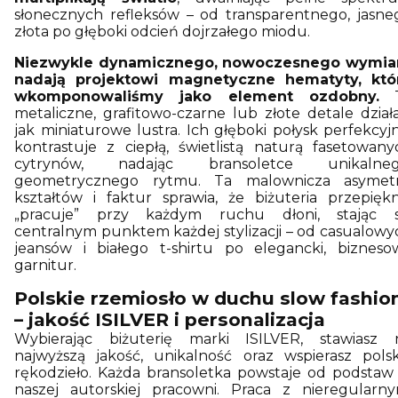
słonecznych refleksów – od transparentnego, jasne
złota po głęboki odcień dojrzałego miodu.
Niezwykle dynamicznego, nowoczesnego wymia
nadają projektowi magnetyczne hematyty, któ
wkomponowaliśmy jako element ozdobny.
T
metaliczne, grafitowo-czarne lub złote detale działa
jak miniaturowe lustra. Ich głęboki połysk perfekcyjn
kontrastuje z ciepłą, świetlistą naturą fasetowany
cytrynów, nadając bransoletce unikalneg
geometrycznego rytmu. Ta malownicza asymetr
kształtów i faktur sprawia, że biżuteria przepiękn
„pracuje” przy każdym ruchu dłoni, stając s
centralnym punktem każdej stylizacji – od casualowy
jeansów i białego t-shirtu po elegancki, bizneso
garnitur.
Polskie rzemiosło w duchu slow fashio
– jakość ISILVER i personalizacja
Wybierając biżuterię marki ISILVER, stawiasz 
najwyższą jakość, unikalność oraz wspierasz polsk
rękodzieło. Każda bransoletka powstaje od podstaw
naszej autorskiej pracowni. Praca z nieregularny