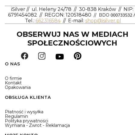
iSilver
//
ul. Heleny 24/78
//
30-838 Kraków
//
NIP:
6791454082
// REGON: 120518480
000733532 /
// BDO
Tel.:
662316584
//
E-mail:
shop@isilver.pl
OBSERWUJ NAS W MEDIACH
SPOŁECZNOŚCIOWYCH
O NAS
O firmie
Kontakt
Opakowania
OBSŁUGA KLIENTA
Płatność i wysyłka
Regulamin
Polityka prywatności
Wymiana - Zwrot - Reklamacja