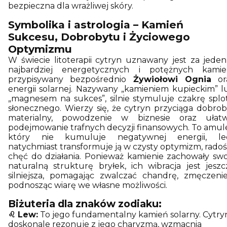
bezpieczna dla wrażliwej skóry.
Symbolika i astrologia – Kamień
Sukcesu, Dobrobytu i Życiowego
Optymizmu
W świecie litoterapii cytryn uznawany jest za jeden
najbardziej energetycznych i potężnych kamien
przypisywany bezpośrednio
Żywiołowi Ognia
or
energii solarnej. Nazywany „kamieniem kupieckim” l
„magnesem na sukces”, silnie stymuluje czakrę splo
słonecznego. Wierzy się, że cytryn przyciąga dobrob
materialny, powodzenie w biznesie oraz ułatw
podejmowanie trafnych decyzji finansowych. To amule
który nie kumuluje negatywnej energii, le
natychmiast transformuje ją w czysty optymizm, radość
chęć do działania. Ponieważ kamienie zachowały swo
naturalną strukturę bryłek, ich wibracja jest jeszc
silniejsza, pomagając zwalczać chandrę, zmęczenie
podnosząc wiarę we własne możliwości.
Biżuteria dla znaków zodiaku:
♌ Lew:
To jego fundamentalny kamień solarny. Cytry
doskonale rezonuje z jego charyzmą, wzmacnia