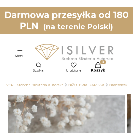
Darmowa przesyłka od 180
PLN
(na terenie Polski)
Menu
Otwórz wyszukiwarkę
Produkty w koszy
Szukaj
Ulubione
Koszyk
ISILVER - Srebrna Biżuteria Autorska
BIŻUTERIA DAMSKA
Bransoletki