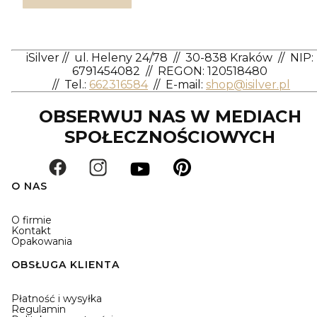
iSilver
//
ul. Heleny 24/78
//
30-838 Kraków
//
NIP:
6791454082
// REGON: 120518480
//
Tel.:
662316584
//
E-mail:
shop@isilver.pl
OBSERWUJ NAS W MEDIACH
SPOŁECZNOŚCIOWYCH
O NAS
O firmie
Kontakt
Opakowania
OBSŁUGA KLIENTA
Płatność i wysyłka
Regulamin