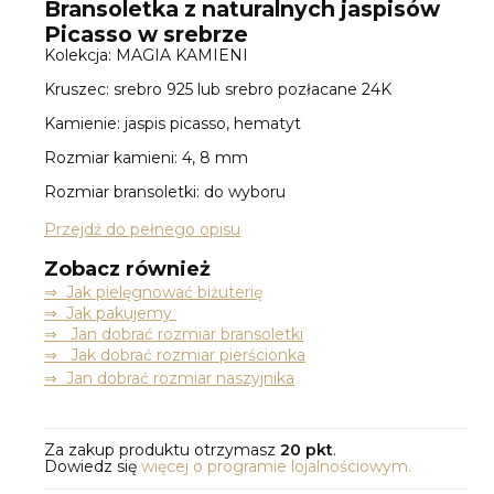
Bransoletka z naturalnych jaspisów
Picasso w srebrze
Kolekcja: MAGIA KAMIENI
Kruszec: srebro 925 lub srebro pozłacane 24K
Kamienie: jaspis picasso, hematyt
Rozmiar kamieni: 4, 8 mm
Rozmiar bransoletki: do wyboru
Przejdź do pełnego opisu
Zobacz również
⇒
Jak pielęgnować biżuterię
⇒ Jak pakujemy
⇒ Jan dobrać rozmiar bransoletki
⇒ Jak dobrać rozmiar pierścionka
⇒ Jan dobrać rozmiar naszyjnika
Za zakup produktu otrzymasz
20 pkt
.
Dowiedz się
więcej o programie lojalnościowym.