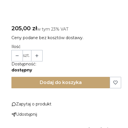
*
Rodzaj zapięcia:
Wybierz
Cena
205,00 zł
w tym 23% VAT
w tym
23%
VAT
Ceny podane bez kosztów dostawy.
Ilość
szt.
Dostępność:
dostępny
Dodaj do koszyka
Zapytaj o produkt
Udostępnij