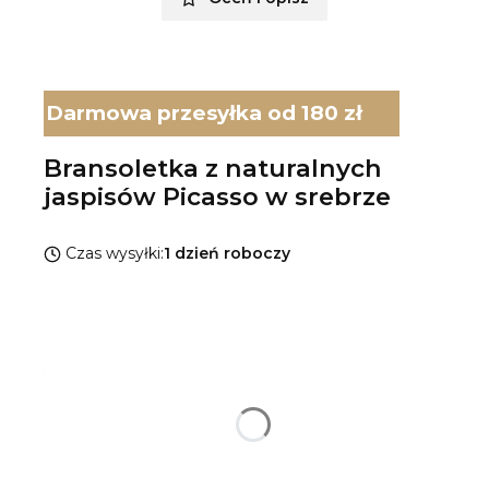
Darmowa przesyłka od 180 zł
Bransoletka z naturalnych
jaspisów Picasso w srebrze
Czas wysyłki:
1 dzień roboczy
Wybierz wariant produktu:
Poszczególne warianty mogą różnić się ceną
*
Rodzaj srebra
Pokaż wszystkie kolory
*
Rozmiar bransoletki
Wybierz