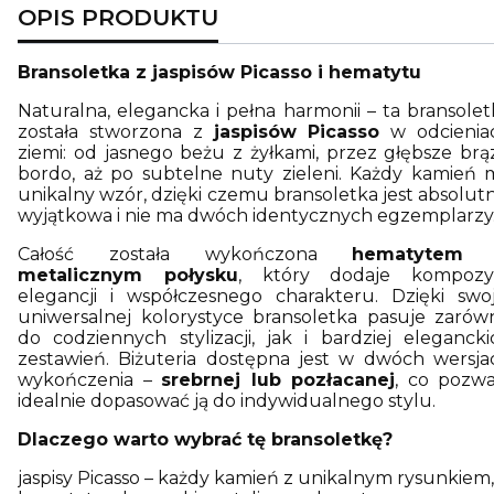
OPIS PRODUKTU
Bransoletka z jaspisów Picasso i hematytu
Naturalna, elegancka i pełna harmonii – ta bransolet
została stworzona z
jaspisów Picasso
w odcienia
ziemi: od jasnego beżu z żyłkami, przez głębsze brąz
bordo, aż po subtelne nuty zieleni. Każdy kamień 
unikalny wzór, dzięki czemu bransoletka jest absolutn
wyjątkowa i nie ma dwóch identycznych egzemplarzy
Całość została wykończona
hematytem
metalicznym połysku
, który dodaje kompozyc
elegancji i współczesnego charakteru. Dzięki swoj
uniwersalnej kolorystyce bransoletka pasuje zarów
do codziennych stylizacji, jak i bardziej elegancki
zestawień. Biżuteria dostępna jest w dwóch wersja
wykończenia –
srebrnej lub pozłacanej
, co pozwa
idealnie dopasować ją do indywidualnego stylu.
Dlaczego warto wybrać tę bransoletkę?
jaspisy Picasso – każdy kamień z unikalnym rysunkiem,