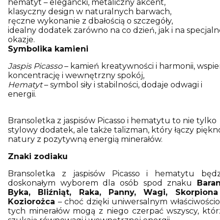
hematyt – elegancki, metaliczny akcent,
klasyczny design w naturalnych barwach,
ręczne wykonanie z dbałością o szczegóły,
idealny dodatek zarówno na co dzień, jak i na specjaln
okazje.
Symbolika kamieni
Jaspis Picasso
– kamień kreatywności i harmonii, wspie
koncentrację i wewnętrzny spokój,
Hematyt
– symbol siły i stabilności, dodaje odwagi i
energii.
Bransoletka z jaspisów Picasso i hematytu to nie tylko
stylowy dodatek, ale także talizman, który łączy piękn
natury z pozytywną energią minerałów.
Z
naki zodiaku
Bransoletka z jaspisów Picasso i hematytu będz
doskonałym wyborem dla osób spod znaku
Baran
Byka, Bliźniąt, Raka, Panny, Wagi, Skorpiona
Koziorożca
– choć dzięki uniwersalnym właściwości
tych minerałów mogą z niego czerpać wszyscy, któr