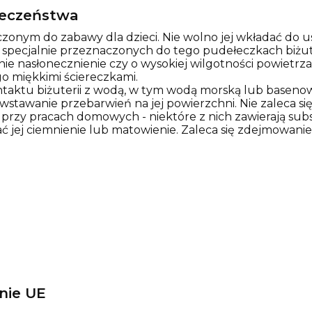
pieczeństwa
zonym do zabawy dla dzieci. Nie wolno jej wkładać do us
w specjalnie przeznaczonych do tego pudełeczkach biżut
nie nasłonecznienie czy o wysokiej wilgotności powietr
o miękkimi ściereczkami.
ontaktu biżuterii z wodą, w tym wodą morską lub basen
tawanie przebarwień na jej powierzchni. Nie zaleca się 
rzy pracach domowych - niektóre z nich zawierają sub
ć jej ciemnienie lub matowienie. Zaleca się zdejmowanie
nie UE