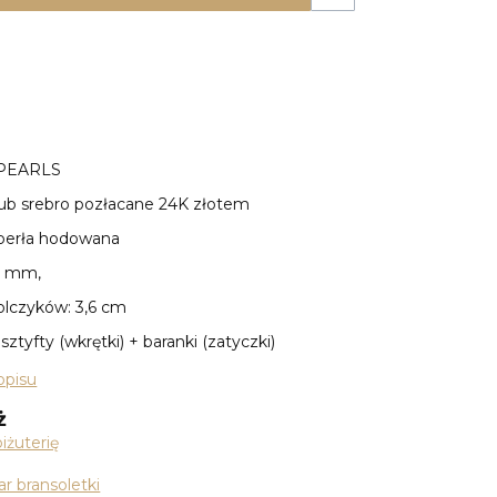
 PEARLS
 lub srebro pozłacane 24K złotem
 perła hodowana
0 mm,
olczyków: 3,6 cm
 sztyfty (wkrętki) + baranki (zatyczki)
opisu
ż
iżuterię
r bransoletki