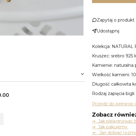
Zapytaj o produkt
Udostępnij
Kolekcja: NATURAL
Kruszec: srebro 925
Kamienie: naturalna
Wielkość kamieni: 1
Długość całkowita k
Rodzaj zapięcia bigli:
0.00
Przejdź do pełnego 
Zobacz równie
⇒
Jak pielęgnować b
⇒ Jak pakujemy
⇒ Jan dobrać rozmia