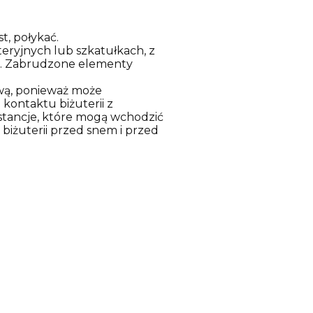
t, połykać.
eryjnych lub szkatułkach, z
za. Zabrudzone elementy
ową, ponieważ może
kontaktu biżuterii z
stancje, które mogą wchodzić
 biżuterii przed snem i przed