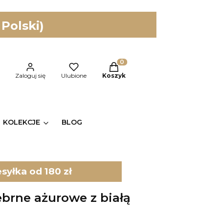
 Polski)
Produkty w koszyku: 0. Zobac
kaj
Zaloguj się
Ulubione
Koszyk
KOLEKCJE
BLOG
yłka od 180 zł
ebrne ażurowe z białą