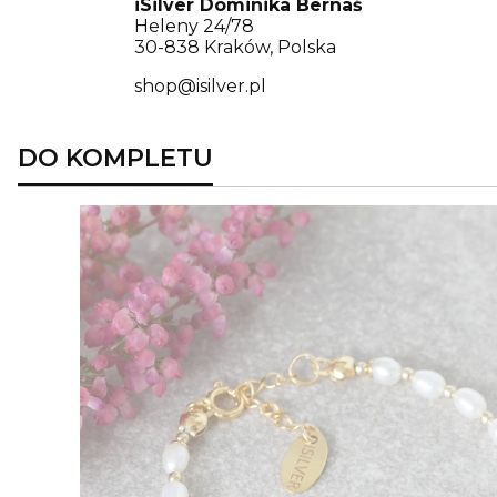
iSilver Dominika Bernaś
Heleny 24/78
30-838 Kraków, Polska
shop@isilver.pl
DO KOMPLETU