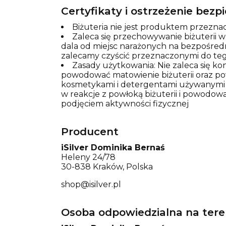
Certyfikaty i ostrzeżenie bez
Biżuteria nie jest produktem przeznac
Zaleca się przechowywanie biżuterii 
dala od miejsc narażonych na bezpośred
zalecamy czyścić przeznaczonymi do teg
Zasady użytkowania: Nie zaleca się k
powodować matowienie biżuterii oraz pows
kosmetykami i detergentami używanymi p
w reakcje z powłoką biżuterii i powodowa
podjęciem aktywności fizycznej
Producent
iSilver Dominika Bernaś
Heleny 24/78
30-838 Kraków, Polska
shop@isilver.pl
Osoba odpowiedzialna na tere