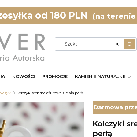
esyłka od 180 PLN
(na terenie
Wyczyść
Szu
IA
NOWOŚCI
PROMOCJE
KAMIENIE NATURALNE
olczyki
Kolczyki srebrne ażurowe z białą perłą
Darmowa przes
Kolczyki sr
perłą