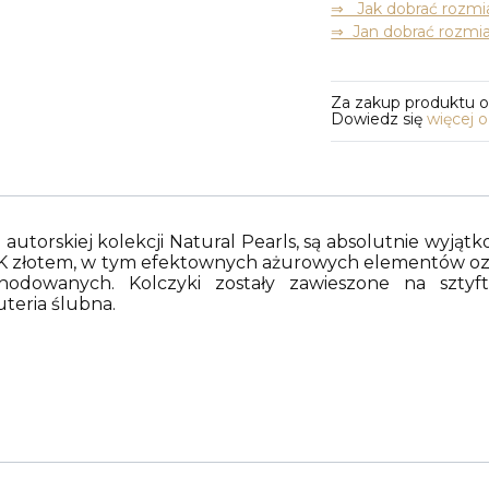
⇒ Jak dobrać rozmia
⇒ Jan dobrać rozmia
Za zakup produktu 
Dowiedz się
więcej 
 autorskiej kolekcji Natural Pearls, są absolutnie wyją
4K złotem, w tym efektownych ażurowych elementów ozd
hodowanych. Kolczyki zostały zawieszone na sztyft
uteria ślubna.