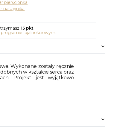
r pierścionka
r naszyjnika
otrzymasz
15 pkt
.
o programie lojalnościowym.
tkowe. Wykonane zostały ręcznie
obnych w kształcie serca oraz
ach. Projekt jest wyjątkowo