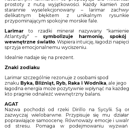
prostoty z nutą wyjątkowości. Każdy kamień zost
starannie wyselekcjonowany – larimar zachwy
delikatnym błękitem z unikalnym rysunki
przypominającym spokojne morskie fale.
Larimar
to rzadki minerał nazywany "kamieni
Atlantydy" –
symbolizuje harmonię, spokój
wewnętrzne światło
. Wspiera intuicję, łagodzi napięci
sprzyja emocjonalnemu wyciszeniu.
Idealnie nadaje się na prezent.
Znaki zodiaku
Larimar szczególnie rezonuje z osobami spod
znaku
Byka, Bliźniąt, Ryb, Raka i Wodnika
, ale jego
łagodna energia może pozytywnie wpłynąć na każdeg
kto pragnie odnaleźć wewnętrzny balans.
AGAT
Nazwa pochodzi od rzeki Dirillo na Sycylii. Są o
zazwyczaj wielobarwne. Przypisuje się mu działan
poprawiające samoocenę. Równoważy emocje i uwaln
od stresu. Pomaga w podejmowaniu wyzwań