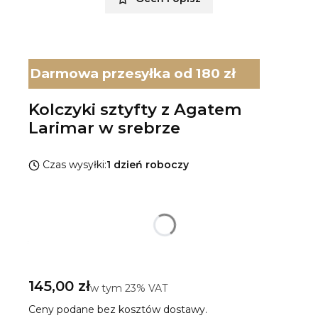
Darmowa przesyłka od 180 zł
Kolczyki sztyfty z Agatem
Larimar w srebrze
Czas wysyłki:
1 dzień roboczy
Wybierz wariant produktu:
Poszczególne warianty mogą różnić się ceną
*
Rodzaj srebra
Pokaż wszystkie kolory
Cena
145,00 zł
w tym 23% VAT
w tym
23%
VAT
Ceny podane bez kosztów dostawy.