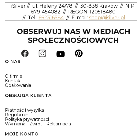
iSilver
//
ul. Heleny 24/78
//
30-838 Kraków
//
NIP:
6791454082
// REGON: 120518480
//
Tel.:
662316584
//
E-mail:
shop@isilver.pl
OBSERWUJ NAS W MEDIACH
SPOŁECZNOŚCIOWYCH
O NAS
O firmie
Kontakt
Opakowania
OBSŁUGA KLIENTA
Płatność i wysyłka
Regulamin
Polityka prywatności
Wymiana - Zwrot - Reklamacja
MOJE KONTO