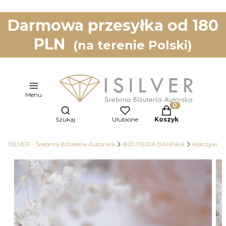
Darmowa przesyłka od 180
PLN
(na terenie Polski)
Menu
Otwórz wyszukiwarkę
Produkty w koszy
Szukaj
Ulubione
Koszyk
ISILVER - Srebrna Biżuteria Autorska
BIŻUTERIA DAMSKA
Kolczyki