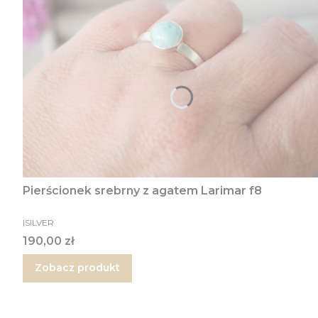
Pierścionek srebrny z agatem Larimar f8
PRODUCENT
ISILVER
Cena
190,00 zł
Zobacz produkt