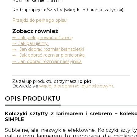
Rozmiar kamieni: 6 mm
Rodzaj zapięcia: Sztyfty (wkrętki) + baranki (zatyczki)
Przejdź do pełnego opisu
Zobacz również
⇒
Jak pielęgnować biżuterię
⇒ Jak pakujemy
⇒ Jan dobrać rozmiar bransoletki
⇒ Jak dobrać rozmiar pierścionka
⇒ Jan dobrać rozmiar naszyjnika
Za zakup produktu otrzymasz
10 pkt
.
Dowiedz się
więcej o programie lojalnościowym.
OPIS PRODUKTU
Kolczyki sztyfty z larimarem i srebrem – kolekc
SIMPLE
Subtelne, ale niezwykle efektowne. Kolczyki sztyfty
naturalnym larimarem to propozycja dla miłośnicz