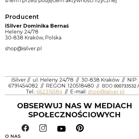
snem i przed podjęciem aktywności fizycznej
Producent
iSilver Dominika Bernaś
Heleny 24/78
30-838 Kraków, Polska
shop@isilver.pl
iSilver
//
ul. Heleny 24/78
//
30-838 Kraków
//
NIP:
6791454082
// REGON: 120518480
000733532 /
// BDO
Tel.:
662316584
//
E-mail:
shop@isilver.pl
OBSERWUJ NAS W MEDIACH
SPOŁECZNOŚCIOWYCH
O NAS