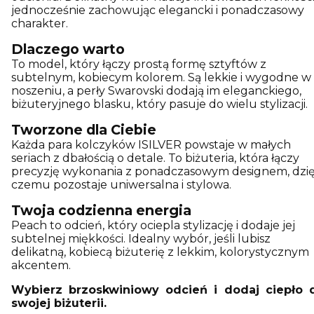
jednocześnie zachowując elegancki i ponadczasowy
charakter.
Dlaczego warto
To model, który łączy prostą formę sztyftów z
subtelnym, kobiecym kolorem. Są lekkie i wygodne w
noszeniu, a perły Swarovski dodają im eleganckiego,
biżuteryjnego blasku, który pasuje do wielu stylizacji.
Tworzone dla Ciebie
Każda para kolczyków ISILVER powstaje w małych
seriach z dbałością o detale. To biżuteria, która łączy
precyzję wykonania z ponadczasowym designem, dzię
czemu pozostaje uniwersalna i stylowa.
Twoja codzienna energia
Peach to odcień, który ociepla stylizację i dodaje jej
subtelnej miękkości. Idealny wybór, jeśli lubisz
delikatną, kobiecą biżuterię z lekkim, kolorystycznym
akcentem.
Wybierz brzoskwiniowy odcień i dodaj ciepło 
swojej biżuterii.