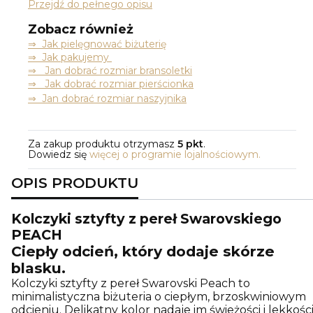
Przejdź do pełnego opisu
Zobacz również
⇒
Jak pielęgnować biżuterię
⇒ Jak pakujemy
⇒ Jan dobrać rozmiar bransoletki
⇒ Jak dobrać rozmiar pierścionka
⇒ Jan dobrać rozmiar naszyjnika
Za zakup produktu otrzymasz
5 pkt
.
Dowiedz się
więcej o programie lojalnościowym.
OPIS PRODUKTU
Kolczyki sztyfty z pereł Swarovskiego
PEACH
Ciepły odcień, który dodaje skórze
blasku.
Kolczyki sztyfty z pereł Swarovski Peach to
minimalistyczna biżuteria o ciepłym, brzoskwiniowym
odcieniu. Delikatny kolor nadaje im świeżości i lekkości