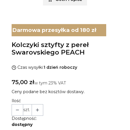
Darmowa przesyłka od 180 zł
Kolczyki sztyfty z pereł
Swarovskiego PEACH
Czas wysyłki:
1 dzień roboczy
Cena
75,00 zł
w tym 23% VAT
w tym
23%
VAT
Ceny podane bez kosztów dostawy.
Ilość
szt.
Dostępność:
dostępny