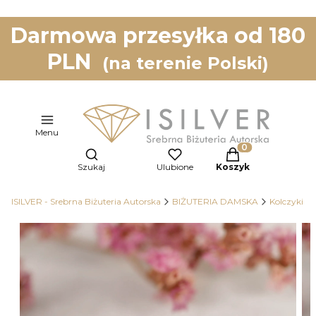
Darmowa przesyłka od 180
PLN
(na terenie Polski)
Menu
Otwórz wyszukiwarkę
Produkty w koszy
Szukaj
Ulubione
Koszyk
ISILVER - Srebrna Biżuteria Autorska
BIŻUTERIA DAMSKA
Kolczyki