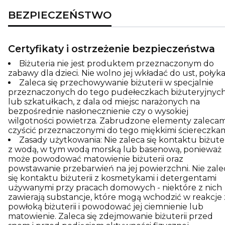
BEZPIECZEŃSTWO
Certyfikaty i ostrzeżenie bezpieczeństwa
Biżuteria nie jest produktem przeznaczonym do
zabawy dla dzieci. Nie wolno jej wkładać do ust, połyka
Zaleca się przechowywanie biżuterii w specjalnie
przeznaczonych do tego pudełeczkach biżuteryjnyc
lub szkatułkach, z dala od miejsc narażonych na
bezpośrednie nasłonecznienie czy o wysokiej
wilgotności powietrza. Zabrudzone elementy zaleca
czyścić przeznaczonymi do tego miękkimi ściereczkam
Zasady użytkowania: Nie zaleca się kontaktu biżuter
z wodą, w tym wodą morską lub basenową, ponieważ
może powodować matowienie biżuterii oraz
powstawanie przebarwień na jej powierzchni. Nie zale
się kontaktu biżuterii z kosmetykami i detergentami
używanymi przy pracach domowych - niektóre z nich
zawierają substancje, które mogą wchodzić w reakcje 
powłoką biżuterii i powodować jej ciemnienie lub
matowienie. Zaleca się zdejmowanie biżuterii przed