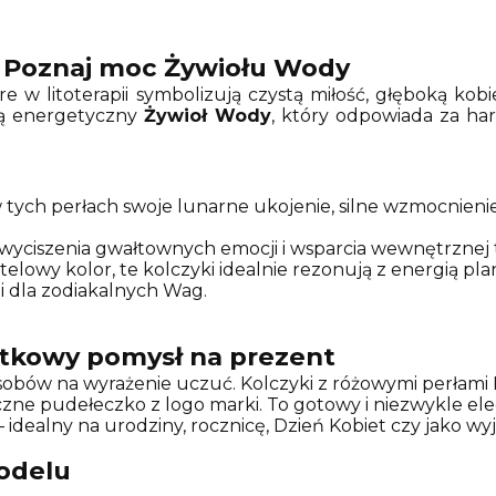
 – Poznaj moc Żywiołu Wody
e w litoterapii symbolizują czystą miłość, głęboką kob
ją energetyczny
Żywioł Wody
, który odpowiada za ha
tych perłach swoje lunarne ukojenie, silne wzmocnienie 
wyciszenia gwałtownych emocji i wsparcia wewnętrznej t
lowy kolor, te kolczyki idealnie rezonują z energią pla
i dla zodiakalnych Wag.
ątkowy pomysł na prezent
posobów na wyrażenie uczuć. Kolczyki z różowymi perłam
zne pudełeczko z logo marki. To gotowy i niezwykle el
 – idealny na urodziny, rocznicę, Dzień Kobiet czy jako 
odelu