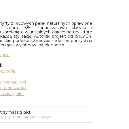
ztyfty z różowych pereł naturalnych oprawione
y srebro 925. Ponadczasowa klasyka i
k zamknięte w unikalnych darach natury, które
 każdą stylizację. Autorski projekt od ISILVER,
ckie pudełko jubilerskie – idealny pomysł na
ceniącej wyrafinowaną elegancję.
opisu
ż
iżuterię
r bransoletki
r pierścionka
r naszyjnika
otrzymasz
5 pkt
.
o programie lojalnościowym.