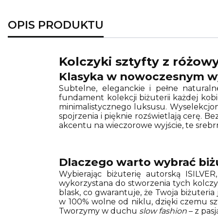
OPIS PRODUKTU
Kolczyki sztyfty z różow
Klasyka w nowoczesnym wyd
Subtelne, eleganckie i pełne natural
fundament kolekcji biżuterii każdej kob
minimalistycznego luksusu. Wyselekcjon
spojrzenia i pięknie rozświetlają cerę. B
akcentu na wieczorowe wyjście, te srebr
Dlaczego warto wybrać biżu
Wybierając biżuterię autorską ISILVER
wykorzystana do stworzenia tych kolczyk
blask, co gwarantuje, że Twoja biżuteri
w 100% wolne od niklu, dzięki czemu szty
Tworzymy w duchu
slow fashion
– z pas