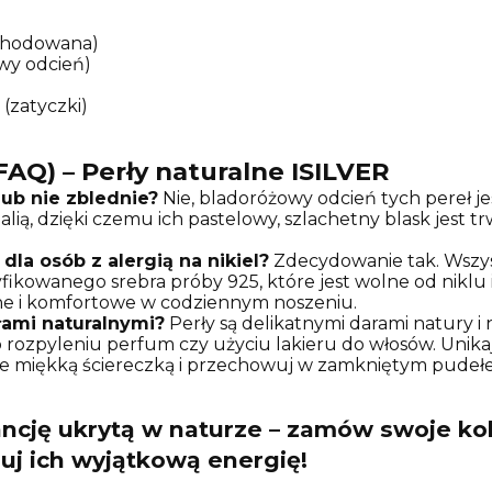
 (hodowana)
owy odcień)
 (zatyczki)
AQ) – Perły naturalne ISILVER
lub nie zblednie?
Nie, bladoróżowy odcień tych pereł je
ą, dzięki czemu ich pastelowy, szlachetny blask jest trw
dla osób z alergią na nikiel?
Zdecydowanie tak. Wszy
tyfikowanego srebra próby 925, które jest wolne od niklu
czne i komfortowe w codziennym noszeniu.
łami naturalnymi?
Perły są delikatnymi darami natury i 
 rozpyleniu perfum czy użyciu lakieru do włosów. Unikaj 
j je miękką ściereczką i przechowuj w zamkniętym pudeł
cję ukrytą w naturze – zamów swoje kol
zuj ich wyjątkową energię!