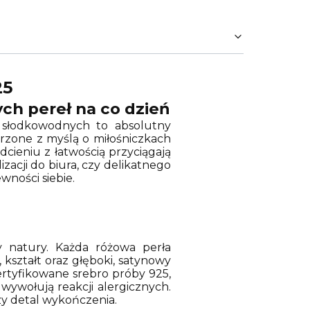
25
ch pereł na co dzień
ł słodkowodnych to absolutny
orzone z myślą o miłośniczkach
ieniu z łatwością przyciągają
izacji do biura, czy delikatnego
wności siebie.
ry natury. Każda różowa perła
 kształt oraz głęboki, satynowy
ertyfikowane srebro próby 925,
 wywołują reakcji alergicznych.
szy detal wykończenia.