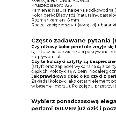
Kolekcja: NATURAL PEARLS
Kruszec: srebro 925
Kamienie: Naturalna perła słodkowodna
Kolor perły: Blady róż (naturalny, pastel
Rozmiar kamieni: 6 mm
Rodzaj zapięcie: sztyft (wkrętki) + baranki
Często zadawane pytania (F
Czy różowy kolor pereł nie zmyje się 
są sztucznie barwione ani pokrywane emali
z upływem lat.
Czy te kolczyki sztyfty są bezpieczne 
(sztyft oraz zapięcie) wykonane są z cer
ciężkich. Kolczyki są w pełni hipoalergi
Jak prawidłowo dbać o kolczyki z per
Zakładaj kolczyki jako ostatni element po
w basenie i morzu). Po zdjęciu przetrzy
Wybierz ponadczasową elegan
perłami ISILVER już dziś i poc