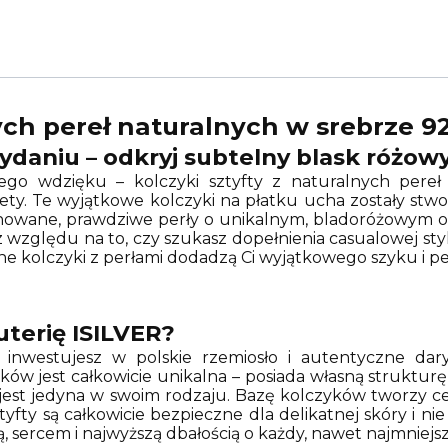
ych pereł naturalnych w srebrze 9
aniu – odkryj subtelny blask różowy
nego wdzięku – kolczyki sztyfty z naturalnych pere
iety. Te wyjątkowe kolczyki na płatku ucha zostały stw
owane, prawdziwe perły o unikalnym, bladoróżowym odc
ez względu na to, czy szukasz dopełnienia casualowej styl
ne kolczyki z perłami dodadzą Ci wyjątkowego szyku i pe
terię ISILVER?
, inwestujesz w polskie rzemiosło i autentyczne da
ów jest całkowicie unikalna – posiada własną strukturę,
a jest jedyna w swoim rodzaju. Bazę kolczyków tworzy c
fty są całkowicie bezpieczne dla delikatnej skóry i nie
ją, sercem i najwyższą dbałością o każdy, nawet najmniej