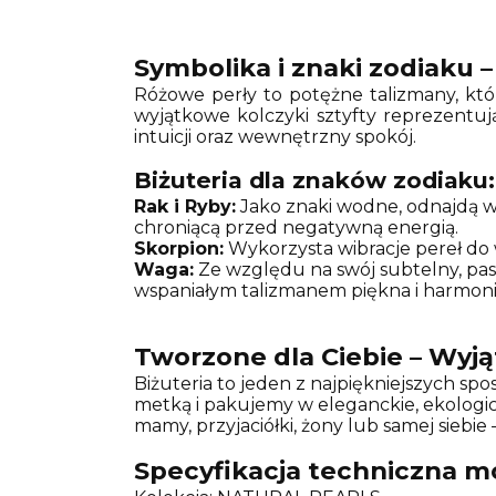
Symbolika i znaki zodiaku
Różowe perły to potężne talizmany, któr
wyjątkowe kolczyki sztyfty reprezentu
intuicji oraz wewnętrzny spokój.
Biżuteria dla znaków zodiaku:
Rak i Ryby:
Jako znaki wodne, odnajdą w 
chroniącą przed negatywną energią.
Skorpion:
Wykorzysta wibracje pereł do 
Waga:
Ze względu na swój subtelny, paste
wspaniałym talizmanem piękna i harmoni
Tworzone dla Ciebie – Wyj
Biżuteria to jeden z najpiękniejszych s
metką i pakujemy w eleganckie, ekologic
mamy, przyjaciółki, żony lub samej siebie
Specyfikacja techniczna m