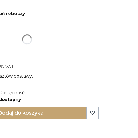
ień roboczy
produktu:
ty mogą różnić się ceną
3% VAT
3%
VAT
sztów dostawy.
Dostępność:
dostępny
Dodaj do koszyka