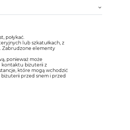
t, połykać.
eryjnych lub szkatułkach, z
za. Zabrudzone elementy
ową, ponieważ może
kontaktu biżuterii z
stancje, które mogą wchodzić
 biżuterii przed snem i przed