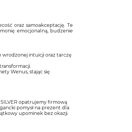
iecość oraz samoakceptację. Te
rmonię emocjonalną, budzenie
wrodzonej intuicji oraz tarczę
ransformacji.
nety Wenus, stając się
i ISILVER opatrujemy firmową
egancki pomysł na prezent dla
wyjątkowy upominek bez okazji.