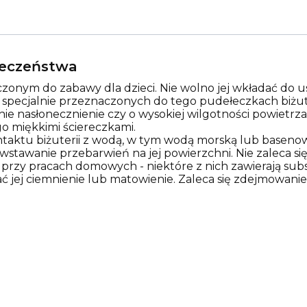
pieczeństwa
zonym do zabawy dla dzieci. Nie wolno jej wkładać do us
w specjalnie przeznaczonych do tego pudełeczkach biżut
nie nasłonecznienie czy o wysokiej wilgotności powietr
o miękkimi ściereczkami.
ontaktu biżuterii z wodą, w tym wodą morską lub basen
tawanie przebarwień na jej powierzchni. Nie zaleca się 
rzy pracach domowych - niektóre z nich zawierają sub
ć jej ciemnienie lub matowienie. Zaleca się zdejmowanie