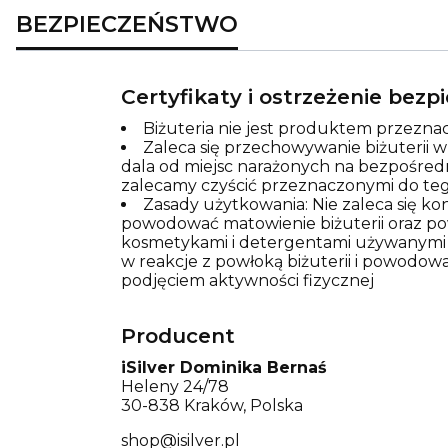
BEZPIECZEŃSTWO
Certyfikaty i ostrzeżenie bez
Biżuteria nie jest produktem przeznac
Zaleca się przechowywanie biżuterii 
dala od miejsc narażonych na bezpośred
zalecamy czyścić przeznaczonymi do teg
Zasady użytkowania: Nie zaleca się k
powodować matowienie biżuterii oraz pows
kosmetykami i detergentami używanymi p
w reakcje z powłoką biżuterii i powodowa
podjęciem aktywności fizycznej
Producent
iSilver Dominika Bernaś
Heleny 24/78
30-838 Kraków, Polska
shop@isilver.pl