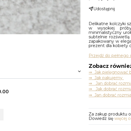
Udostępnij
Delikatne kolczyki s
w wysokiej prób
minimalistyczny uro
subtelnie rozświetlą
zapakowany w elegan
prezent dla kobiety 
Przejdź do pełnego 
Zobacz równie
⇒
Jak pielęgnować b
⇒ Jak pakujemy
⇒ Jan dobrać rozmia
⇒ Jak dobrać rozmia
0.00
⇒ Jan dobrać rozmia
Za zakup produktu 
Dowiedz się
więcej 