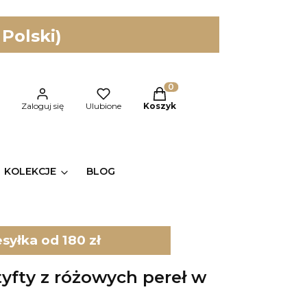
 Polski)
Produkty w koszyku: 0. Zobac
kaj
Zaloguj się
Ulubione
Koszyk
KOLEKCJE
BLOG
yłka od 180 zł
tyfty z różowych pereł w