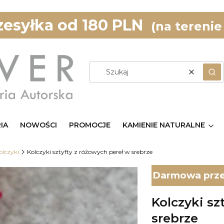
esyłka od 180 PLN
(na terenie
Wyczyść
Szu
IA
NOWOŚCI
PROMOCJE
KAMIENIE NATURALNE
olczyki
Kolczyki sztyfty z różowych pereł w srebrze
Darmowa przes
Kolczyki sz
srebrze