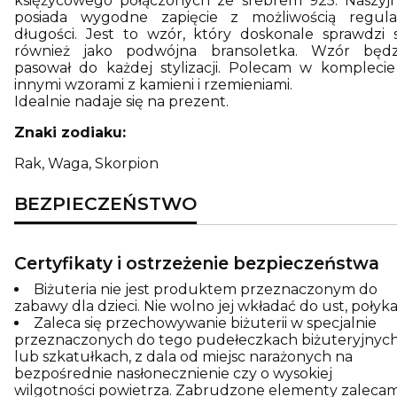
księżycowego połączonych ze srebrem 925. Naszyjn
posiada wygodne zapięcie z możliwością regulac
długości. Jest to wzór, który doskonale sprawdzi s
również jako podwójna bransoletka. Wzór będz
pasował do każdej stylizacji. Polecam w komplecie
innymi wzorami z kamieni i rzemieniami.
Idealnie nadaje się na prezent.
Znaki zodiaku:
Rak, Waga, Skorpion
BEZPIECZEŃSTWO
Certyfikaty i ostrzeżenie bezpieczeństwa
Biżuteria nie jest produktem przeznaczonym do
zabawy dla dzieci. Nie wolno jej wkładać do ust, połyka
Zaleca się przechowywanie biżuterii w specjalnie
przeznaczonych do tego pudełeczkach biżuteryjnyc
lub szkatułkach, z dala od miejsc narażonych na
bezpośrednie nasłonecznienie czy o wysokiej
wilgotności powietrza. Zabrudzone elementy zaleca