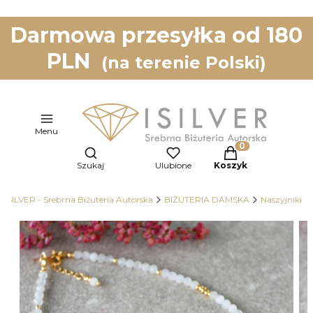
Darmowa przesyłka od 180
PLN
(na terenie Polski)
Menu
Otwórz wyszukiwarkę
Produkty w koszy
Szukaj
Ulubione
Koszyk
ISILVER - Srebrna Biżuteria Autorska
BIŻUTERIA DAMSKA
Naszyjniki