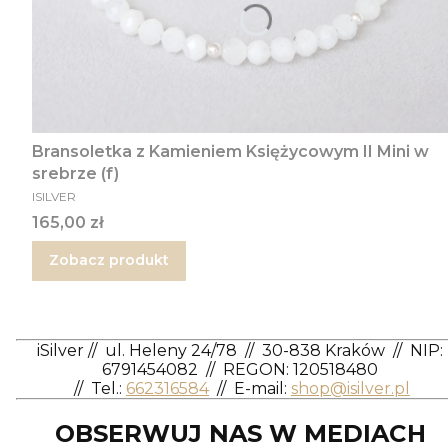
Bransoletka z Kamieniem Księżycowym II Mini w
srebrze (f)
PRODUCENT
ISILVER
Cena
165,00 zł
Zobacz produkt
iSilver
//
ul. Heleny 24/78
//
30-838 Kraków
//
NIP:
6791454082
// REGON: 120518480
//
Tel.:
662316584
//
E-mail:
shop@isilver.pl
OBSERWUJ NAS W MEDIACH