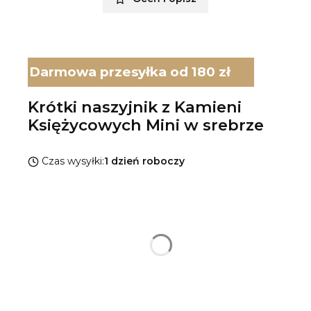
Darmowa przesyłka od 180 zł
Krótki naszyjnik z Kamieni
Księżycowych Mini w srebrze
Czas wysyłki:
1 dzień roboczy
Wybierz wariant produktu:
Poszczególne warianty mogą różnić się ceną
*
Rodzaj srebra
Pokaż wszystkie kolory
*
Długość naszyjnika
Wybierz