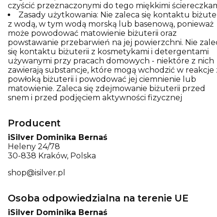
czyścić przeznaczonymi do tego miękkimi ściereczkam
Zasady użytkowania: Nie zaleca się kontaktu biżuter
z wodą, w tym wodą morską lub basenową, ponieważ
może powodować matowienie biżuterii oraz
powstawanie przebarwień na jej powierzchni. Nie zale
się kontaktu biżuterii z kosmetykami i detergentami
używanymi przy pracach domowych - niektóre z nich
zawierają substancje, które mogą wchodzić w reakcje 
powłoką biżuterii i powodować jej ciemnienie lub
matowienie. Zaleca się zdejmowanie biżuterii przed
snem i przed podjęciem aktywności fizycznej
Producent
iSilver Dominika Bernaś
Heleny 24/78
30-838 Kraków, Polska
shop@isilver.pl
Osoba odpowiedzialna na terenie UE
iSilver Dominika Bernaś