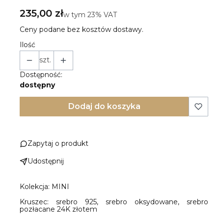
Cena
235,00 zł
w tym 23% VAT
w tym
23%
VAT
Ceny podane bez kosztów dostawy.
Ilość
szt.
Dostępność:
dostępny
Dodaj do koszyka
Zapytaj o produkt
Udostępnij
Kolekcja: MINI
Kruszec: srebro 925, srebro oksydowane, srebro
pozłacane 24K złotem