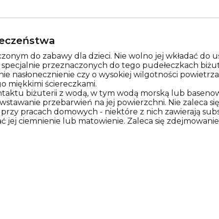
pieczeństwa
zonym do zabawy dla dzieci. Nie wolno jej wkładać do us
w specjalnie przeznaczonych do tego pudełeczkach biżut
nie nasłonecznienie czy o wysokiej wilgotności powietr
o miękkimi ściereczkami.
ontaktu biżuterii z wodą, w tym wodą morską lub basen
tawanie przebarwień na jej powierzchni. Nie zaleca się 
rzy pracach domowych - niektóre z nich zawierają sub
ć jej ciemnienie lub matowienie. Zaleca się zdejmowanie