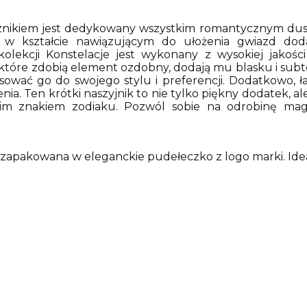
 łącznikiem jest dedykowany wszystkim romantycznym 
 w kształcie nawiązującym do ułożenia gwiazd do
olekcji Konstelacje jest wykonany z wysokiej jakości
, które zdobią element ozdobny, dodają mu blasku i subte
ować go do swojego stylu i preferencji. Dodatkowo,
ia. Ten krótki naszyjnik to nie tylko piękny dodatek, a
im znakiem zodiaku. Pozwól sobie na odrobinę magi
i zapakowana w eleganckie pudełeczko z logo marki. Idea