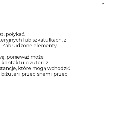
t, połykać.
eryjnych lub szkatułkach, z
za. Zabrudzone elementy
ową, ponieważ może
kontaktu biżuterii z
stancje, które mogą wchodzić
 biżuterii przed snem i przed