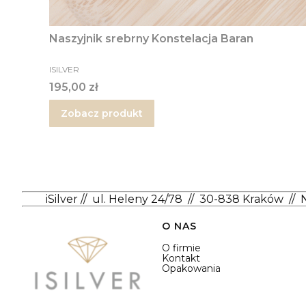
Naszyjnik srebrny Konstelacja Baran
PRODUCENT
ISILVER
Cena
195,00 zł
Zobacz produkt
iSilver
//
ul. Heleny 24/78
//
30-838 Kraków
//
Linki w stopce
O NAS
O firmie
Kontakt
Opakowania