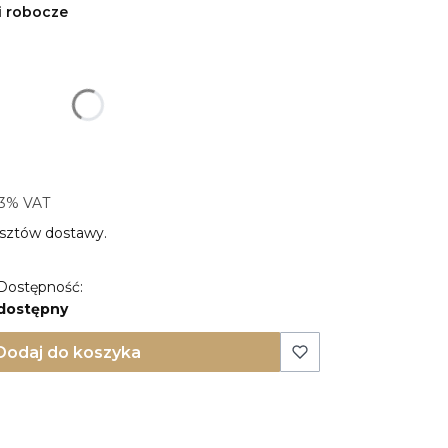
i robocze
produktu:
ty mogą różnić się ceną
3% VAT
3%
VAT
sztów dostawy.
Dostępność:
dostępny
Dodaj do koszyka