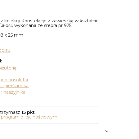
z kolekcji Konstelacje z zawieszką w kształcie
Całość wykonana ze srebra pr 925.
 18 x 25 mm
opisu
ż
iżuterię
r bransoletki
r pierścionka
r naszyjnika
otrzymasz
15 pkt
.
o programie lojalnościowym.