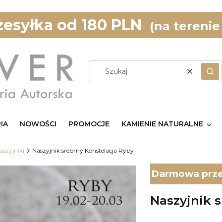
esyłka od 180 PLN
(na terenie
Wyczyść
Szu
IA
NOWOŚCI
PROMOCJE
KAMIENIE NATURALNE
aszyjniki
Naszyjnik srebrny Konstelacja Ryby
Darmowa przes
Naszyjnik 