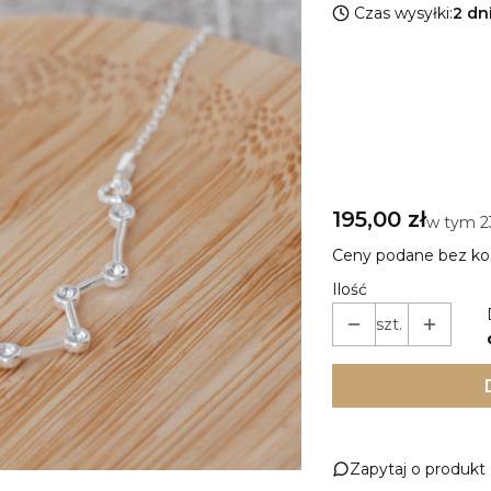
Czas wysyłki:
2 dn
Wybierz wariant 
Poszczególne warian
*
Długość naszyjnika
Wybierz
Cena
195,00 zł
w tym 2
w tym
2
Ceny podane bez ko
Ilość
szt.
Zapytaj o produkt