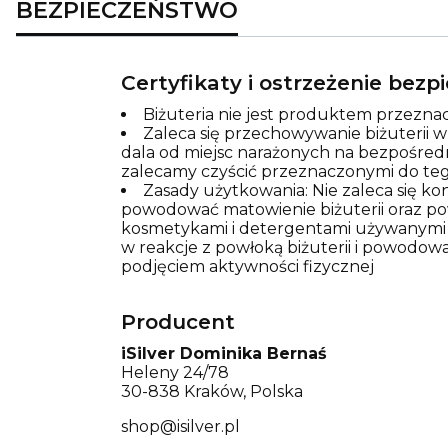
BEZPIECZEŃSTWO
Certyfikaty i ostrzeżenie bez
Biżuteria nie jest produktem przeznac
Zaleca się przechowywanie biżuterii 
dala od miejsc narażonych na bezpośred
zalecamy czyścić przeznaczonymi do teg
Zasady użytkowania: Nie zaleca się k
powodować matowienie biżuterii oraz pows
kosmetykami i detergentami używanymi p
w reakcje z powłoką biżuterii i powodowa
podjęciem aktywności fizycznej
Producent
iSilver Dominika Bernaś
Heleny 24/78
30-838 Kraków, Polska
shop@isilver.pl