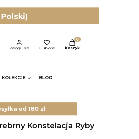
 Polski)
Produkty w koszyku: 0. Zobac
kaj
Zaloguj się
Ulubione
Koszyk
KOLEKCJE
BLOG
yłka od 180 zł
srebrny Konstelacja Ryby