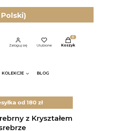
 Polski)
Produkty w koszyku: 0. Zobac
kaj
Zaloguj się
Ulubione
Koszyk
KOLEKCJE
BLOG
yłka od 180 zł
rebrny z Kryształem
srebrze