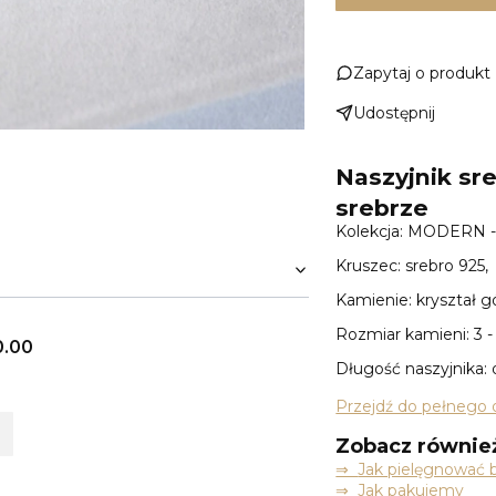
Zapytaj o produkt
Udostępnij
Naszyjnik sr
srebrze
Kolekcja: MODERN 
Kruszec: srebro 925,
Kamienie: kryształ g
Rozmiar kamieni: 3 
0.00
Długość naszyjnika:
Przejdź do pełnego 
Zobacz równie
⇒
Jak pielęgnować b
⇒ Jak pakujemy