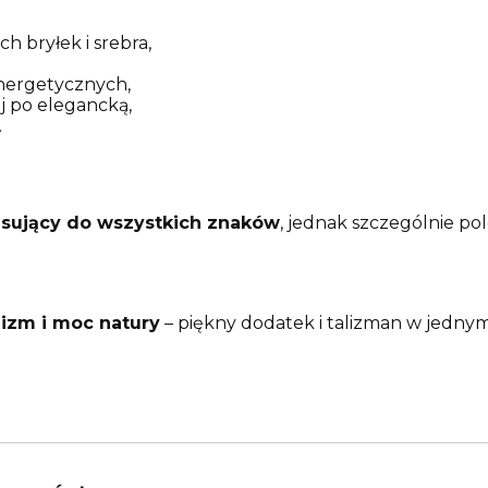
h bryłek i srebra,
nergetycznych,
ej po elegancką,
.
sujący do wszystkich znaków
, jednak szczególnie pol
izm i moc natury
– piękny dodatek i talizman w jednym