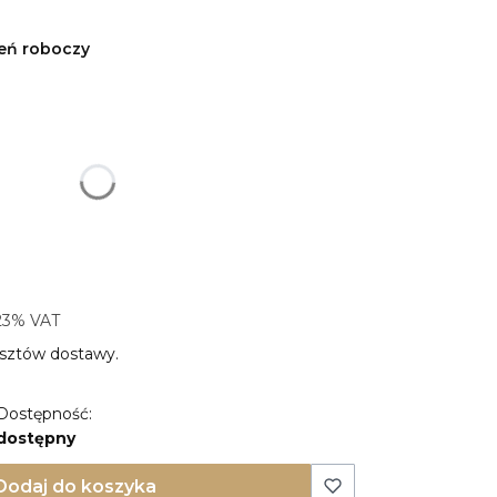
ień roboczy
produktu:
ty mogą różnić się ceną
23% VAT
23%
VAT
sztów dostawy.
Dostępność:
dostępny
Dodaj do koszyka