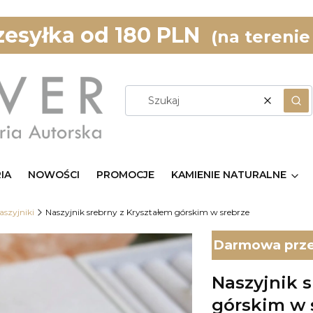
esyłka od 180 PLN
(na terenie
Wyczyść
Szu
IA
NOWOŚCI
PROMOCJE
KAMIENIE NATURALNE
aszyjniki
Naszyjnik srebrny z Kryształem górskim w srebrze
Darmowa przes
Naszyjnik s
górskim w 