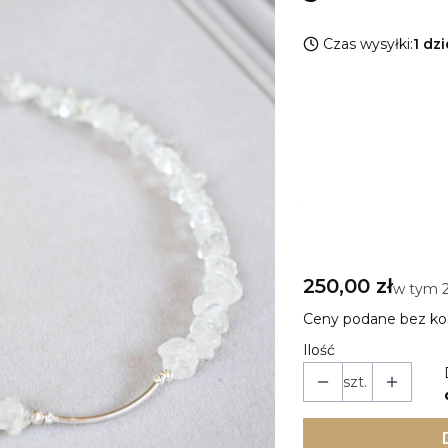
Czas wysyłki:
1 dz
Wybierz wariant 
Poszczególne warian
*
Rodzaj srebra
Pokaż wszystkie kolory
*
Długość naszyjnika
Wybierz
Cena
250,00 zł
w tym 
w tym
Ceny podane bez ko
Ilość
szt.