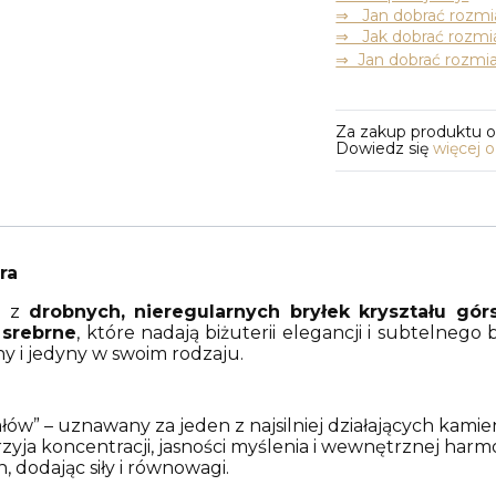
⇒ Jan dobrać rozmia
⇒ Jak dobrać rozmia
⇒ Jan dobrać rozmia
Za zakup produktu 
Dowiedz się
więcej 
ra
e z
drobnych, nieregularnych bryłek kryształu gór
srebrne
, które nadają biżuterii elegancji i subtelnego 
ny i jedyny w swoim rodzaju.
w” – uznawany za jeden z najsilniej działających kamien
yja koncentracji, jasności myślenia i wewnętrznej harmon
 dodając siły i równowagi.