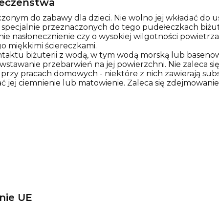
pieczeństwa
zonym do zabawy dla dzieci. Nie wolno jej wkładać do us
w specjalnie przeznaczonych do tego pudełeczkach biżut
nie nasłonecznienie czy o wysokiej wilgotności powietr
o miękkimi ściereczkami.
ontaktu biżuterii z wodą, w tym wodą morską lub basen
tawanie przebarwień na jej powierzchni. Nie zaleca się 
rzy pracach domowych - niektóre z nich zawierają sub
ć jej ciemnienie lub matowienie. Zaleca się zdejmowanie
nie UE