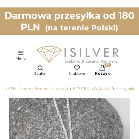
Darmowa przesyłka od 180
PLN
(na terenie Polski)
Menu
Otwórz wyszukiwarkę
Produkty w koszy
Szukaj
Ulubione
Koszyk
ISILVER - Srebrna Biżuteria Autorska
BIŻUTERIA DAMSKA
Naszyjniki