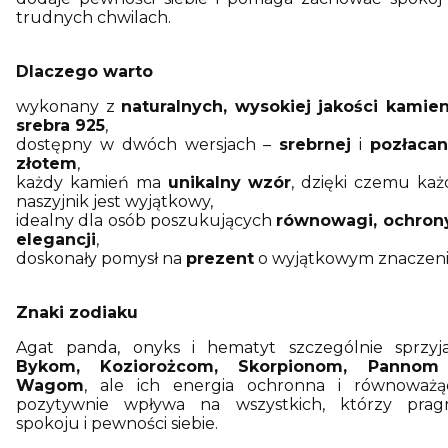
trudnych chwilach.
Dlaczego warto
wykonany z
naturalnych, wysokiej jakości kamien
srebra 925
,
dostępny w dwóch wersjach –
srebrnej
i
pozłacan
złotem
,
każdy kamień ma
unikalny wzór
, dzięki czemu każ
naszyjnik jest wyjątkowy,
idealny dla osób poszukujących
równowagi, ochrony
elegancji
,
doskonały pomysł na
prezent
o wyjątkowym znaczeni
Znaki zodiaku
Agat panda, onyks i hematyt szczególnie sprzyja
Bykom,
Koziorożcom, Skorpionom, Pannom
Wagom
, ale ich energia ochronna i równoważą
pozytywnie wpływa na wszystkich, którzy prag
spokoju i pewności siebie.