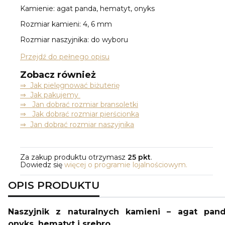
Kamienie: agat panda, hematyt, onyks
Rozmiar kamieni: 4, 6 mm
Rozmiar naszyjnika: do wyboru
Przejdź do pełnego opisu
Zobacz również
⇒
Jak pielęgnować biżuterię
⇒ Jak pakujemy
⇒ Jan dobrać rozmiar bransoletki
⇒ Jak dobrać rozmiar pierścionka
⇒ Jan dobrać rozmiar naszyjnika
Za zakup produktu otrzymasz
25 pkt
.
Dowiedz się
więcej o programie lojalnościowym.
OPIS PRODUKTU
Naszyjnik z naturalnych kamieni – agat pand
onyks, hematyt i srebro