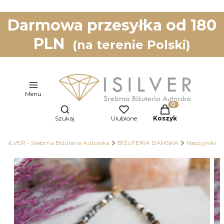
Darmowa przesyłka od 180
PLN
(na terenie Polski)
Menu
Otwórz wyszukiwarkę
Produkty w koszy
Szukaj
Ulubione
Koszyk
ISILVER - Srebrna Biżuteria Autorska
BIŻUTERIA DAMSKA
Naszyjniki