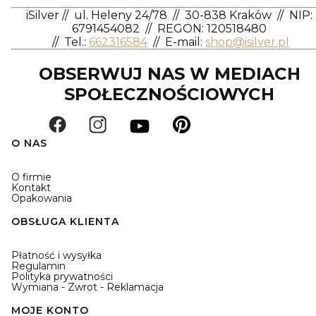
iSilver
//
ul. Heleny 24/78
//
30-838 Kraków
//
NIP:
6791454082
// REGON: 120518480
//
Tel.:
662316584
//
E-mail:
shop@isilver.pl
OBSERWUJ NAS W MEDIACH
SPOŁECZNOŚCIOWYCH
O NAS
O firmie
Kontakt
Opakowania
OBSŁUGA KLIENTA
Płatność i wysyłka
Regulamin
Polityka prywatności
Wymiana - Zwrot - Reklamacja
MOJE KONTO