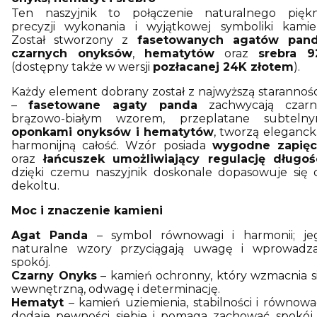
Ten naszyjnik to połączenie naturalnego piękn
precyzji wykonania i wyjątkowej symboliki kamien
Został stworzony z
fasetowanych agatów pan
czarnych onyksów
,
hematytów
oraz
srebra 9
(dostępny także w wersji
pozłacanej 24K złotem
).
Każdy element dobrany został z najwyższą starannośc
–
fasetowane agaty panda
zachwycają czarn
brązowo-białym wzorem, przeplatane subtelny
oponkami onyksów i hematytów
, tworzą elegancką
harmonijną całość. Wzór posiada
wygodne zapięc
oraz
łańcuszek umożliwiający regulację długoś
dzięki czemu naszyjnik doskonale dopasowuje się 
dekoltu.
Moc i znaczenie kamieni
Agat Panda
– symbol równowagi i harmonii; je
naturalne wzory przyciągają uwagę i wprowadza
spokój.
Czarny Onyks
– kamień ochronny, który wzmacnia si
wewnętrzną, odwagę i determinację.
Hematyt
– kamień uziemienia, stabilności i równowag
dodaje pewności siebie i pomaga zachować spokój