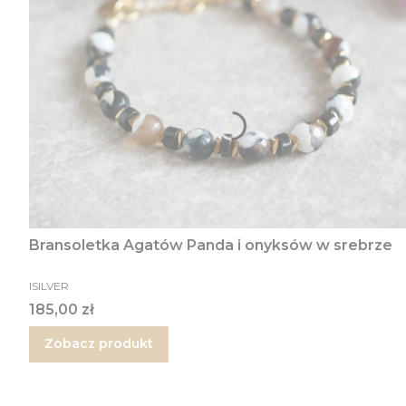
Bransoletka Agatów Panda i onyksów w srebrze
PRODUCENT
ISILVER
Cena
185,00 zł
Zobacz produkt