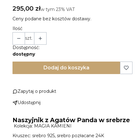
Cena
295,00 zł
w tym 23% VAT
w tym
23%
VAT
Ceny podane bez kosztów dostawy.
Ilość
szt.
Dostępność:
dostępny
Dodaj do koszyka
Zapytaj o produkt
Udostępnij
Naszyjnik z Agatów Panda w srebrze
Kolekcja: MAGIA KAMIENI
Kruszec: srebro 925, srebro pozłacane 24K