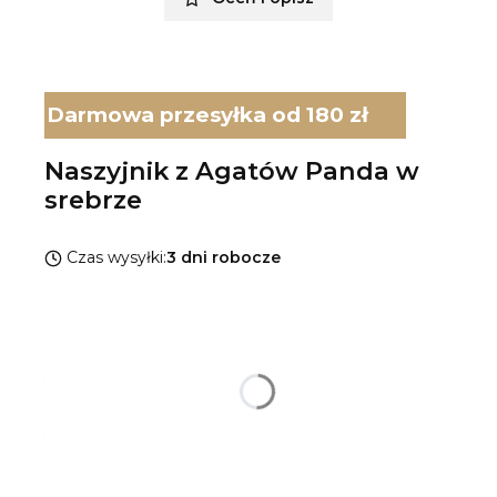
Darmowa przesyłka od 180 zł
Naszyjnik z Agatów Panda w
srebrze
Czas wysyłki:
3 dni robocze
Wybierz wariant produktu:
Poszczególne warianty mogą różnić się ceną
*
Rodzaj srebra
Pokaż wszystkie kolory
*
Długość naszyjnika
Wybierz