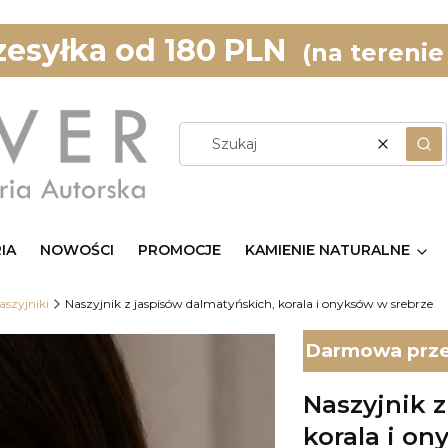
esyłka od 180 PLN
(na terenie
Wyczyść
Szu
IA
NOWOŚCI
PROMOCJE
KAMIENIE NATURALNE
aszyjniki
Naszyjnik z jaspisów dalmatyńskich, korala i onyksów w srebrze
Darmowa przes
Naszyjnik 
korala i o