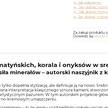
⇒ Jak pakujemy
⇒ Jan dobrać rozmia
⇒ Jak dobrać rozmia
⇒ Jan dobrać rozmia
Za zakup produktu 
Dowiedz się
więcej 
matyńskich, korala i onyksów w sr
ła minerałów – autorski naszyjnik z k
e tylko dopełnia stylizację, ale definiuje ją na nowo. Sreb
sna interpretacja klasycznego sznura kamieni, stworzon
rtystycznym pazurem. W tym autorskim projekcie główną
zarno-kremowym umaszczeniu.
przełamany – kule jaspisu rozdzieliliśmy połyskującym,