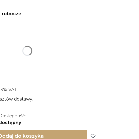
i robocze
produktu:
ty mogą różnić się ceną
23% VAT
23%
VAT
sztów dostawy.
Dostępność:
dostępny
Dodaj do koszyka