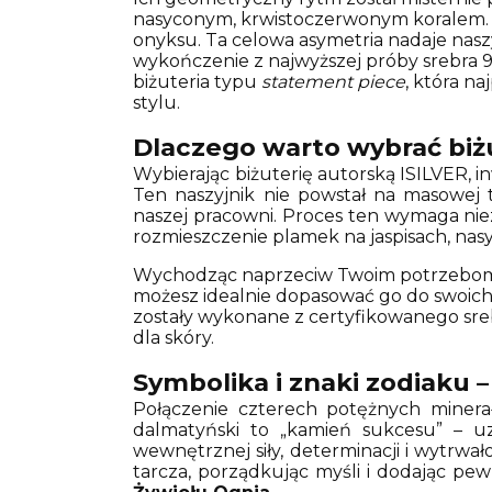
nasyconym, krwistoczerwonym koralem. 
onyksu. Ta celowa asymetria nadaje nasz
wykończenie z najwyższej próby srebra 9
biżuteria typu
statement piece
, która n
stylu.
Dlaczego warto wybrać biżu
Wybierając biżuterię autorską ISILVER, 
Ten naszyjnik nie powstał na masowej
naszej pracowni. Proces ten wymaga nie
rozmieszczenie plamek na jaspisach, nasy
Wychodząc naprzeciw Twoim potrzebom
możesz idealnie dopasować go do swoich 
zostały wykonane z certyfikowanego sreb
dla skóry.
Symbolika i znaki zodiaku 
Połączenie czterech potężnych minera
dalmatyński to „kamień sukcesu” – u
wewnętrznej siły, determinacji i wytrwało
tarcza, porządkując myśli i dodając pew