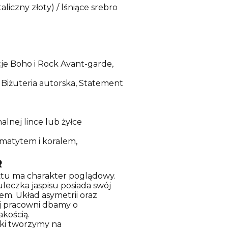
iczny złoty) / lśniące srebro
je Boho i Rock Avant-garde,
 Biżuteria autorska, Statement
e
lnej lince lub żyłce
ematytem i koralem,
R
tu ma charakter poglądowy.
uleczka jaspisu posiada swój
em. Układ asymetrii oraz
ej pracowni dbamy o
akością.
iki tworzymy na