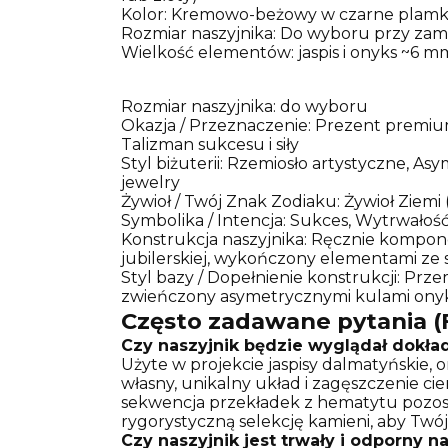
Kolor: Kremowo-beżowy w czarne plamki, g
Rozmiar naszyjnika: Do wyboru przy za
Wielkość elementów: jaspis i onyks ~6 m
Rozmiar naszyjnika: do wyboru
Okazja / Przeznaczenie: Prezent premiu
Talizman sukcesu i siły
Styl biżuterii: Rzemiosło artystyczne, A
jewelry
Żywioł / Twój Znak Zodiaku: Żywioł Ziemi 
Symbolika / Intencja: Sukces, Wytrwałość
Konstrukcja naszyjnika: Ręcznie kompono
jubilerskiej, wykończony elementami ze 
Styl bazy / Dopełnienie konstrukcji: Pr
zwieńczony asymetrycznymi kulami onyk
Często zadawane pytania (
Czy naszyjnik będzie wyglądał dokła
Użyte w projekcie jaspisy dalmatyńskie, 
własny, unikalny układ i zagęszczenie ci
sekwencja przekładek z hematytu pozost
rygorystyczną selekcję kamieni, aby Twój
Czy naszyjnik jest trwały i odporny n