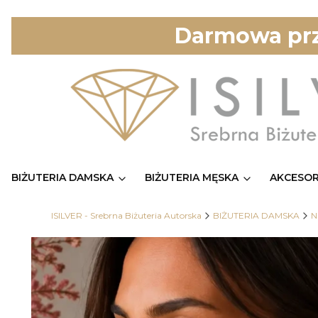
Darmowa prz
BIŻUTERIA DAMSKA
BIŻUTERIA MĘSKA
AKCESOR
ISILVER - Srebrna Biżuteria Autorska
BIŻUTERIA DAMSKA
N