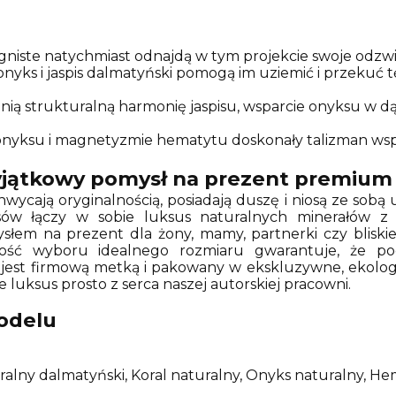
gniste natychmiast odnajdą w tym projekcie swoje odzwie
 onyks i jaspis dalmatyński pomogą im uziemić i przekuć 
enią strukturalną harmonię jaspisu, wsparcie onyksu w 
nyksu i magnetyzmie hematytu doskonały talizman wspiera
Wyjątkowy pomysł na prezent premium
hwycają oryginalnością, posiadają duszę i niosą ze sobą u
ksów łączy w sobie luksus naturalnych minerałów z
łem na prezent dla żony, mamy, partnerki czy bliskiej
iwość wyboru idealnego rozmiaru gwarantuje, że po
jest firmową metką i pakowany w ekskluzywne, ekologi
ie luksus prosto z serca naszej autorskiej pracowni.
odelu
uralny dalmatyński, Koral naturalny, Onyks naturalny, He