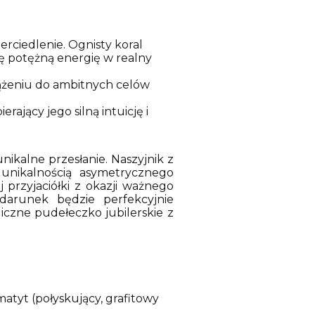
rciedlenie. Ognisty koral
tę potężną energię w realny
dążeniu do ambitnych celów
jący jego silną intuicję i
nikalne przesłanie. Naszyjnik z
 unikalnością asymetrycznego
 przyjaciółki z okazji ważnego
darunek będzie perfekcyjnie
czne pudełeczko jubilerskie z
matyt (połyskujący, grafitowy