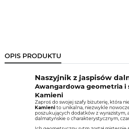
OPIS PRODUKTU
Naszyjnik z jaspisów dal
Awangardowa geometria i si
Kamieni
Zaproś do swojej szafy biżuterię, która ni
Kamieni
to unikalna, niezwykle nowocze
poszukujących dodatków z wyrazistym, a
dalmatyńskie o charakterystycznym, c
Ich geometryczny rytm został misternie 