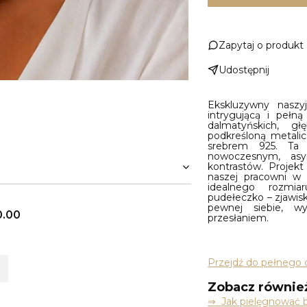
Zapytaj o produkt
Udostępnij
Ekskluzywny naszyj
intrygującą i pełn
dalmatyńskich, gł
podkreśloną metali
srebrem 925. Ta a
nowoczesnym, asy
kontrastów. Projekt
naszej pracowni 
idealnego rozmi
pudełeczko – zjawi
pewnej siebie, wy
0.00
przesłaniem.
Przejdź do pełnego 
Zobacz równie
⇒
Jak pielęgnować b