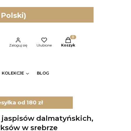
 Polski)
Produkty w koszyku: 0. Zobac
kaj
Zaloguj się
Ulubione
Koszyk
KOLEKCJE
BLOG
yłka od 180 zł
z jaspisów dalmatyńskich,
nyksów w srebrze