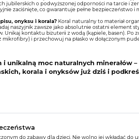
 jubilerskich o podwyższonej odporności na tarcie i zer
zyjnie zaciśnięte, co gwarantuje pełne bezpieczeństwo 
pisu, onyksu i korala?
Koral naturalny to materiał organ
daj naszyjnik zawsze jako absolutnie ostatni element styl
 Unikaj kontaktu biżuterii z wodą (kąpiele, basen). Po z
. z mikrofibry) i przechowuj na płasko w dołączonym pud
i unikalną moc naturalnych minerałów –
skich, korala i onyksów już dziś i podkr
pieczeństwa
zonym do zabawy dla dzieci. Nie wolno jej wkładać do us