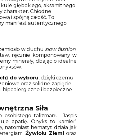
kule głębokiego, aksamitnego
y charakter. Chłodne
wą i spójną całość. To
wany manifest autentycznego
 rzemiosło w duchu
slow fashion
.
dstaw, ręcznie komponowany w
emy minerały, dbając o idealne
 onyksów.
ach) do wyboru
, dzięki czemu
eniowe oraz solidne zapięcie
i hipoalergiczne i bezpieczne
wnętrzna Siła
osobistego talizmanu. Jaspis
uje apatię. Onyks to kamień
nę, natomiast hematyt działa jak
 energiami
Żywiołu Ziemi
oraz