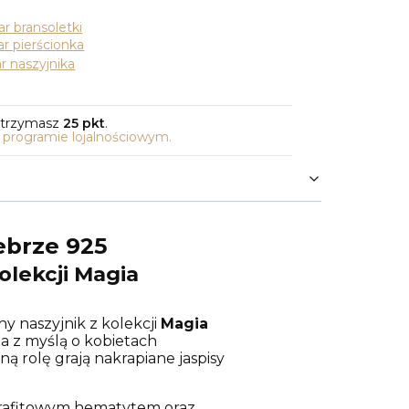
r bransoletki
r pierścionka
r naszyjnika
otrzymasz
25 pkt
.
o programie lojalnościowym.
ebrze 925
olekcji Magia
rny naszyjnik z kolekcji
Magia
a z myślą o kobietach
 rolę grają nakrapiane jaspisy
 grafitowym hematytem oraz