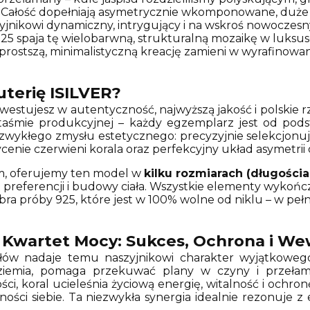
Całość dopełniają asymetrycznie wkomponowane, duże 
yjnikowi dynamiczny, intrygujący i na wskroś nowoczesn
25 spaja tę wielobarwną, strukturalną mozaikę w luksuso
ajprostszą, minimalistyczną kreację zamieni w wyrafino
terię ISILVER?
inwestujesz w autentyczność, najwyższą jakość i polskie
 taśmie produkcyjnej – każdy egzemplarz jest od po
zwykłego zmysłu estetycznego: precyzyjnie selekcjonuj
cenie czerwieni korala oraz perfekcyjny układ asymetrii
, oferujemy ten model w
kilku rozmiarach (długości
preferencji i budowy ciała. Wszystkie elementy wykończ
ra próby 925, które jest w 100% wolne od niklu – w pełn
– Kwartet Mocy: Sukces, Ochrona i We
łów nadaje temu naszyjnikowi charakter wyjątkowego 
ziemia, pomaga przekuwać plany w czyny i przełam
ści, koral ucieleśnia życiową energię, witalność i ochro
ności siebie. Ta niezwykła synergia idealnie rezonuje z