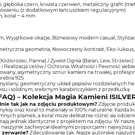
łęboka czerń, krwista czerwień, metaliczny grafit (metal
mówieniu (z dodatkowym łańcuszkiem regulacyjnym)
m, koral ~ 4 mm
m, Wyjątkowe okazje, Biznesowy modern casual, Stylizac
symetryczna geometria, Nowoczesny kontrast, Eko-luksus,
(Koziorożec, Panna) / Żywioł Ognia (Baran, Lew, Strzelec)
 i Realizacja celów / Ochrona, Witalność i Pewność siebi
wany, asymetryczny sznur kamieni na trwałej, profesjona
srebra 925
zemyślany, geometryczny układ jaspisów rozdzielanych h
su i solidnym, srebrnym karabińczykiem z przedłużką
FAQ) – Kolekcja Magia Kamieni ISILVE
dnie tak jak na zdjęciu produktowym?
Zdjęcie produk
onyksy oraz koral to materiały w 100% naturalne. Każda k
emnych plamek, a koral może delikatnie różnić się odcieni
ają jednak identyczne z projektem na zdjęciu. W nasz
 naszyjnik zachwycał idealnymi proporcjami i najwyższą j
a zerwanie?
Zdecydowanie tak. Nasze autorskie naszyjn