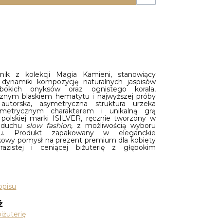
nik z kolekcji Magia Kamieni, stanowiący
ą dynamiki kompozycję naturalnych jaspisów
ębokich onyksów oraz ognistego korala,
cznym blaskiem hematytu i najwyższej próby
utorska, asymetryczna struktura urzeka
metrycznym charakterem i unikalną grą
 polskiej marki ISILVER, ręcznie tworzony w
w duchu
slow fashion
, z możliwością wyboru
aru. Produkt zapakowany w eleganckie
skowy pomysł na prezent premium dla kobiety
razistej i ceniącej biżuterię z głębokim
opisu
ż
iżuterię