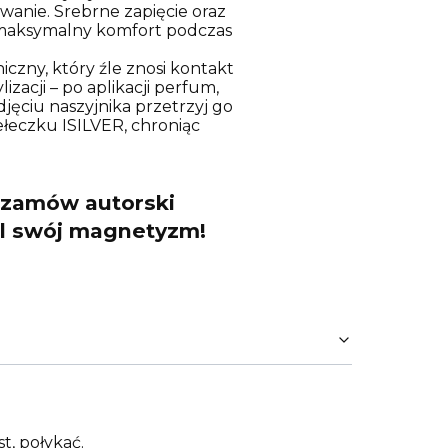
wanie. Srebrne zapięcie oraz
i maksymalny komfort podczas
iczny, który źle znosi kontakt
izacji – po aplikacji perfum,
djęciu naszyjnika przetrzyj go
ełeczku ISILVER, chroniąc
 zamów autorski
eśl swój magnetyzm!
t, połykać.