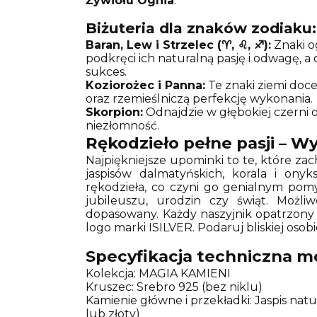
Żywiołu Ognia
.
Biżuteria dla znaków zodiaku:
Baran, Lew i Strzelec (♈, ♌, ♐):
Znaki o
podkręci ich naturalną pasję i odwagę, a
sukces.
Koziorożec i Panna:
Te znaki ziemi doc
oraz rzemieślniczą perfekcję wykonania.
Skorpion:
Odnajdzie w głębokiej czerni o
niezłomność.
Rękodzieło pełne pasji – 
Najpiękniejsze upominki to te, które zac
jaspisów dalmatyńskich, korala i ony
rękodzieła, co czyni go genialnym pomys
jubileuszu, urodzin czy świąt. Możl
dopasowany. Każdy naszyjnik opatrzony 
logo marki ISILVER. Podaruj bliskiej osob
Specyfikacja techniczna m
Kolekcja: MAGIA KAMIENI
Kruszec: Srebro 925 (bez niklu)
Kamienie główne i przekładki: Jaspis nat
lub złoty)