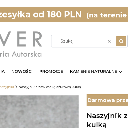
esyłka od 180 PLN
(na terenie
Wyczyść
Szu
IA
NOWOŚCI
PROMOCJE
KAMIENIE NATURALNE
aszyjniki
Naszyjnik z zawieszką ażurową kulką
Darmowa przes
Naszyjnik 
kulką