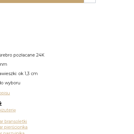
, srebro pozłacane 24K
8 mm
wieszki: ok 1,3 cm
do wyboru
opisu
ż
iżuterię
r bransoletki
r pierścionka
r naszyjnika