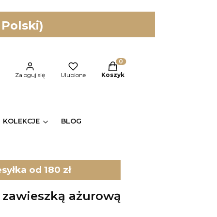
 Polski)
Produkty w koszyku: 0. Zobac
kaj
Zaloguj się
Ulubione
Koszyk
KOLEKCJE
BLOG
yłka od 180 zł
z zawieszką ażurową