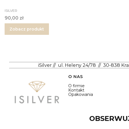
PRODUCENT
ISILVER
Cena
90,00 zł
Zobacz produkt
iSilver
//
ul. Heleny 24/78
//
30-838 Kr
Linki w stopce
O NAS
O firmie
Kontakt
Opakowania
OBSERWUJ