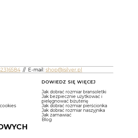
62316584
//
E-mail:
shop@isilver.pl
DOWIEDZ SIĘ WIĘCEJ
Jak dobrać rozmiar bransoletki
Jak bezpiecznie użytkować i
pielęgnować biżuterię
 cookies
Jak dobrać rozmiar pierścionka
Jak dobrać rozmiar naszyjnika
Jak zamawiać
Blog
IOWYCH