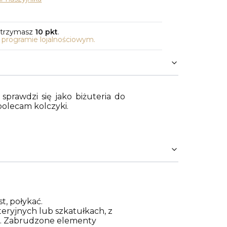
otrzymasz
10 pkt
.
o programie lojalnościowym.
sprawdzi się jako biżuteria do
polecam kolczyki.
t, połykać.
eryjnych lub szkatułkach, z
za. Zabrudzone elementy