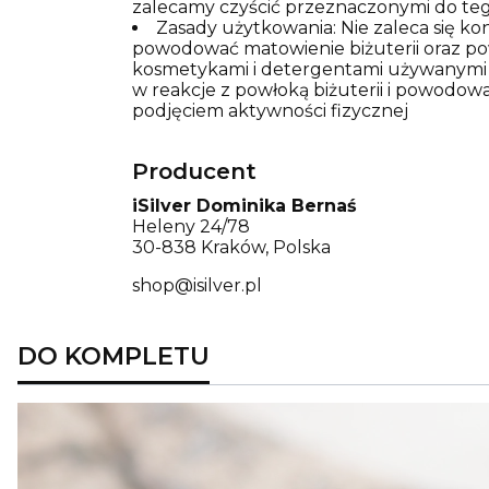
zalecamy czyścić przeznaczonymi do teg
Zasady użytkowania: Nie zaleca się k
powodować matowienie biżuterii oraz pows
kosmetykami i detergentami używanymi p
w reakcje z powłoką biżuterii i powodowa
podjęciem aktywności fizycznej
Producent
iSilver Dominika Bernaś
Heleny 24/78
30-838 Kraków, Polska
shop@isilver.pl
DO KOMPLETU