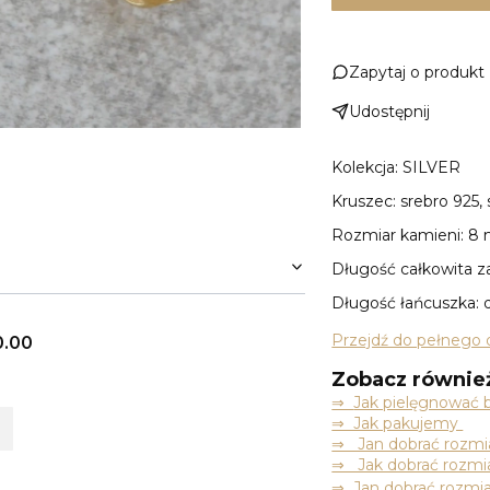
Zapytaj o produkt
Udostępnij
Kolekcja: SILVER
Kruszec: srebro 925
Rozmiar kamieni: 
Długość całkowita za
Długość łańcuszka: 
Przejdź do pełnego 
0.00
Zobacz równie
⇒
Jak pielęgnować b
⇒ Jak pakujemy
⇒ Jan dobrać rozmia
⇒ Jak dobrać rozmia
⇒ Jan dobrać rozmia