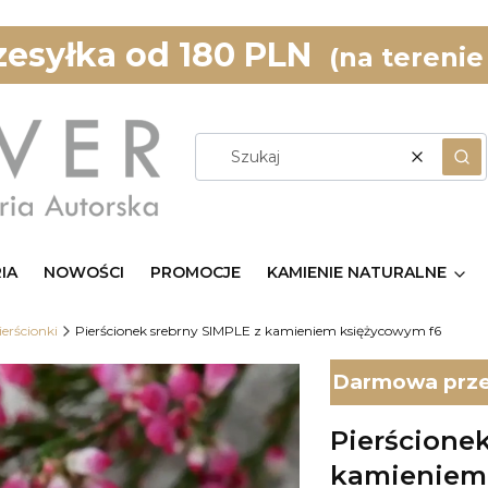
esyłka od 180 PLN
(na terenie
Wyczyść
Szu
IA
NOWOŚCI
PROMOCJE
KAMIENIE NATURALNE
ierścionki
Pierścionek srebrny SIMPLE z kamieniem księżycowym f6
Darmowa przes
Pierścione
kamieniem