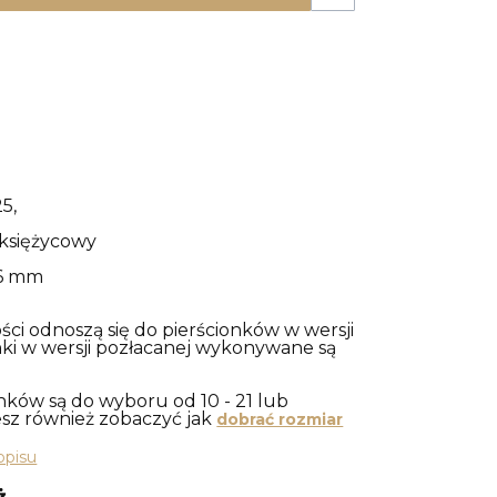
5,
 księżycowy
 6 mm
ci odnoszą się do pierścionków w wersji
onki w wersji pozłacanej wykonywane są
nków są do wyboru od 10 - 21 lub
sz również zobaczyć jak
dobrać rozmiar
opisu