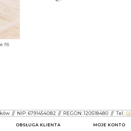
e f6
aków
//
NIP: 6791454082
// REGON: 120518480 //
Tel.:
6
OBSŁUGA KLIENTA
MOJE KONTO