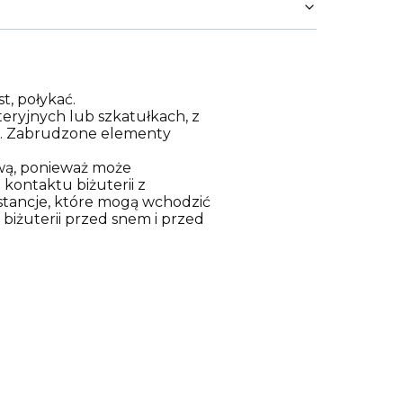
t, połykać.
eryjnych lub szkatułkach, z
za. Zabrudzone elementy
ową, ponieważ może
kontaktu biżuterii z
stancje, które mogą wchodzić
 biżuterii przed snem i przed