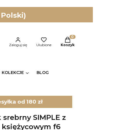
 Polski)
Produkty w koszyku: 0. Zobac
kaj
Zaloguj się
Ulubione
Koszyk
KOLEKCJE
BLOG
yłka od 180 zł
k srebrny SIMPLE z
 księżycowym f6