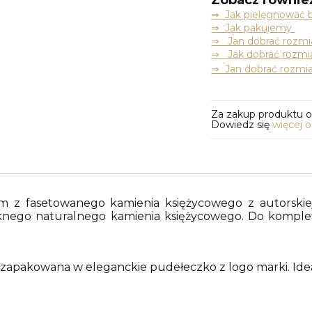
Zobacz równie
⇒
Jak pielęgnować b
⇒ Jak pakujemy
⇒ Jan dobrać rozmia
⇒ Jak dobrać rozmia
⇒ Jan dobrać rozmia
Za zakup produktu 
Dowiedz się
więcej 
m z fasetowanego kamienia księżycowego z autorskiej
ęknego naturalnego kamienia księżycowego. Do kompletu
i zapakowana w eleganckie pudełeczko z logo marki. Idea