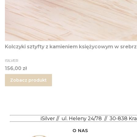
Kolczyki sztyfty z kamieniem księżycowym w srebrz
PRODUCENT
ISILVER
Cena
156,00 zł
Zobacz produkt
iSilver
//
ul. Heleny 24/78
//
30-838 Kr
Linki w stopce
O NAS