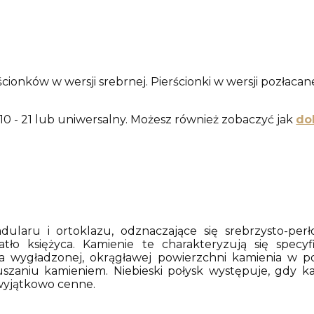
ścionków w wersji srebrnej. Pierścionki w wersji pozłac
0 - 21 lub uniwersalny. Możesz również zobaczyć jak
do
dularu i ortoklazu, odznaczające się srebrzysto-perł
atło księżyca. Kamienie te charakteryzują się specy
 wygładzonej, okrągławej powierzchni kamienia w pos
szaniu kamieniem. Niebieski połysk występuje, gdy k
 wyjątkowo cenne.