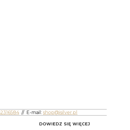
62316584
//
E-mail:
shop@isilver.pl
DOWIEDZ SIĘ WIĘCEJ