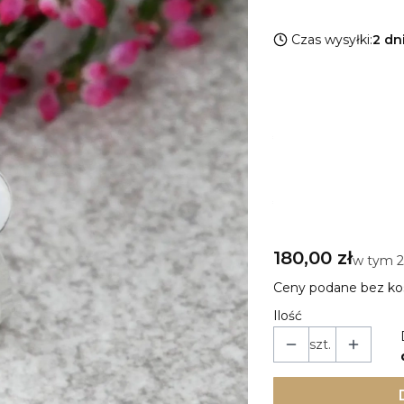
Czas wysyłki:
2 dn
Wybierz wariant 
Poszczególne warian
*
Rozmiar pierścionk
Wybierz
*
Rodzaj srebra
Pokaż wszystkie kolory
Cena
180,00 zł
w tym 
w tym
Ceny podane bez ko
Ilość
szt.