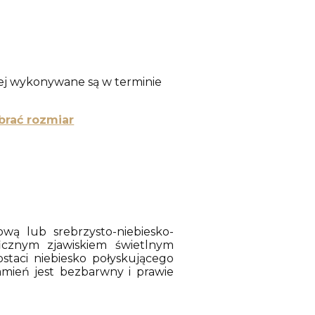
anej wykonywane są w terminie
brać rozmiar
ową lub srebrzysto-niebiesko-
ficznym zjawiskiem świetlnym
taci niebiesko połyskującego
amień jest bezbarwny i prawie