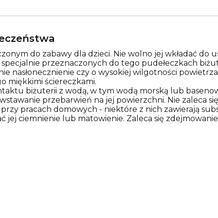
pieczeństwa
zonym do zabawy dla dzieci. Nie wolno jej wkładać do us
w specjalnie przeznaczonych do tego pudełeczkach biżut
nie nasłonecznienie czy o wysokiej wilgotności powietr
o miękkimi ściereczkami.
ontaktu biżuterii z wodą, w tym wodą morską lub basen
tawanie przebarwień na jej powierzchni. Nie zaleca się 
rzy pracach domowych - niektóre z nich zawierają sub
ć jej ciemnienie lub matowienie. Zaleca się zdejmowanie