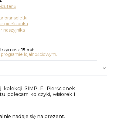
ż
iżuterię
r bransoletki
r pierścionka
r naszyjnika
otrzymasz
15 pkt
.
o programie lojalnościowym.
 kolekcji SIMPLE. Pierścionek
 polecam kolczyki, wisiorek i
lnie nadaje się na prezent.