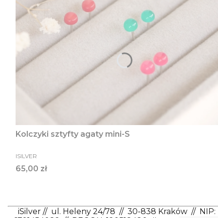
Kolczyki sztyfty agaty mini-S
PRODUCENT
ISILVER
Cena
65,00 zł
iSilver
//
ul. Heleny 24/78
//
30-838 Kraków
//
NIP: