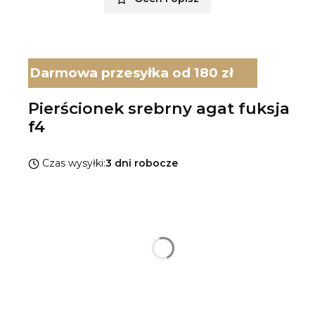
Darmowa przesyłka od 180 zł
Pierścionek srebrny agat fuksja
f4
Czas wysyłki:
3 dni robocze
Wybierz wariant produktu:
Poszczególne warianty mogą różnić się ceną
*
Rozmiar pierścionka
Wybierz
*
Rodzaj srebra
Pokaż wszystkie kolory