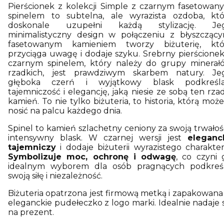
Pierścionek z kolekcji Simple z czarnym fasetowan
spinelem to subtelna, ale wyrazista ozdoba, któ
doskonale uzupełni każdą stylizację. Je
minimalistyczny design w połączeniu z błyszczący
fasetowanym kamieniem tworzy biżuterię, któ
przyciąga uwagę i dodaje szyku. Srebrny pierścionek
czarnym spinelem, który należy do grupy minerał
rzadkich, jest prawdziwym skarbem natury. Je
głęboka czerń i wyjątkowy blask podkreśla
tajemniczość i elegancję, jaką niesie ze sobą ten rzad
kamień. To nie tylko biżuteria, to historia, którą moż
nosić na palcu każdego dnia.
Spinel to kamień szlachetny ceniony za swoją trwałość
intensywny blask. W czarnej wersji jest
eleganck
tajemniczy
i dodaje biżuterii wyrazistego charakter
Symbolizuje moc, ochronę i odwagę
, co czyni 
idealnym wyborem dla osób pragnących podkreśl
swoją siłę i niezależność.
Biżuteria opatrzona jest firmową metką i zapakowana
eleganckie pudełeczko z logo marki. Idealnie nadaje s
na prezent.