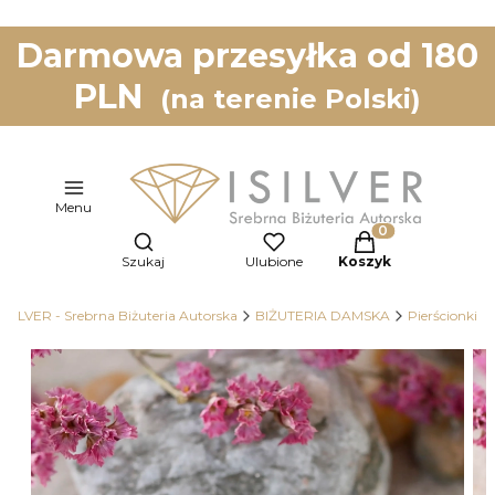
Darmowa przesyłka od 180
PLN
(na terenie Polski)
Menu
Otwórz wyszukiwarkę
Produkty w koszy
Szukaj
Ulubione
Koszyk
ISILVER - Srebrna Biżuteria Autorska
BIŻUTERIA DAMSKA
Pierścionki