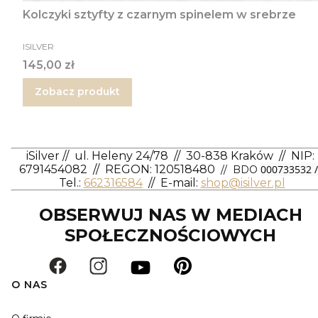
Kolczyki sztyfty z czarnym spinelem w srebrze
PRODUCENT
ISILVER
Cena
145,00 zł
Zobacz produkt
iSilver
//
ul. Heleny 24/78
//
30-838 Kraków
//
NIP:
6791454082
// REGON: 120518480
000733532 /
// BDO
Tel.:
662316584
//
E-mail:
shop@isilver.pl
OBSERWUJ NAS W MEDIACH
SPOŁECZNOŚCIOWYCH
O NAS