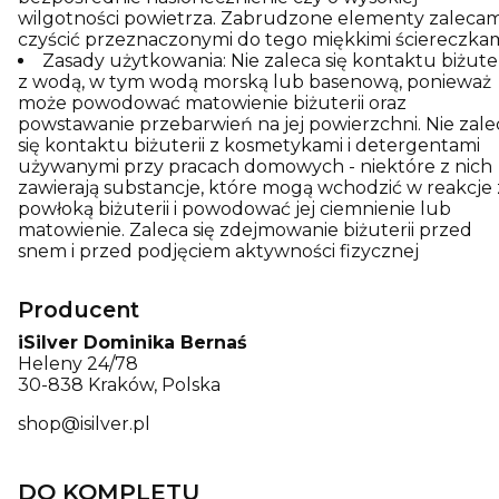
wilgotności powietrza. Zabrudzone elementy zaleca
czyścić przeznaczonymi do tego miękkimi ściereczkam
Zasady użytkowania: Nie zaleca się kontaktu biżuter
z wodą, w tym wodą morską lub basenową, ponieważ
może powodować matowienie biżuterii oraz
powstawanie przebarwień na jej powierzchni. Nie zale
się kontaktu biżuterii z kosmetykami i detergentami
używanymi przy pracach domowych - niektóre z nich
zawierają substancje, które mogą wchodzić w reakcje 
powłoką biżuterii i powodować jej ciemnienie lub
matowienie. Zaleca się zdejmowanie biżuterii przed
snem i przed podjęciem aktywności fizycznej
Producent
iSilver Dominika Bernaś
Heleny 24/78
30-838 Kraków, Polska
shop@isilver.pl
DO KOMPLETU