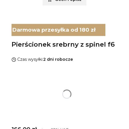
Darmowa przesyłka od 180 zł
Pierścionek srebrny z spinel f6
Czas wysyłki:
2 dni robocze
Wybierz wariant produktu:
Poszczególne warianty mogą różnić się ceną
*
Rozmiar pierścionka
Wybierz
*
Rodzaj srebra
Pokaż wszystkie kolory
Cena