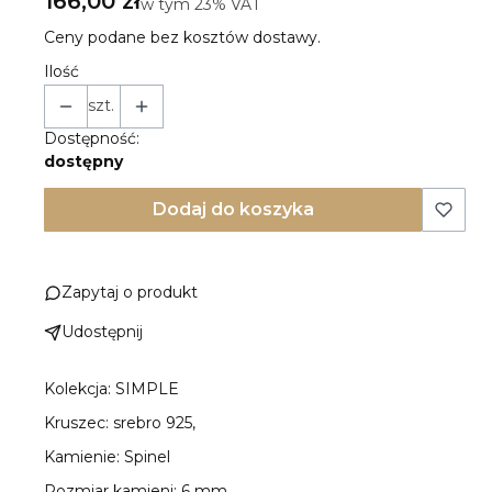
166,00 zł
w tym 23% VAT
w tym
23%
VAT
Ceny podane bez kosztów dostawy.
Ilość
szt.
Dostępność:
dostępny
Dodaj do koszyka
Zapytaj o produkt
Udostępnij
Kolekcja: SIMPLE
Kruszec: srebro 925,
Kamienie: Spinel
Rozmiar kamieni: 6 mm