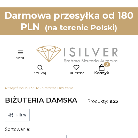
Darmowa przesyłka od 180
PLN
(na terenie Polski)
Menu
Otwórz wyszukiwarkę
Produkty w koszy
Szukaj
Ulubione
Koszyk
Przejdź do:
ISILVER - Srebrna Biżuteria Autorska
BIŻUTERIA DAMSKA
Produkty:
955
Filtry
Lista produktów
Sortowanie: