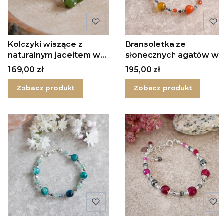
Kolczyki wiszące z
Bransoletka ze
naturalnym jadeitem w
słonecznych agatów w
srebrze Mini
srebrze
Cena
Cena
169,00 zł
195,00 zł
Zobacz produkt
Zobacz produkt