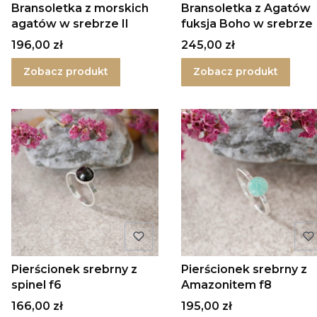
Bransoletka z morskich
Bransoletka z Agatów
agatów w srebrze II
fuksja Boho w srebrze
Cena
Cena
196,00 zł
245,00 zł
Zobacz produkt
Zobacz produkt
Pierścionek srebrny z
Pierścionek srebrny z
spinel f6
Amazonitem f8
Cena
Cena
166,00 zł
195,00 zł