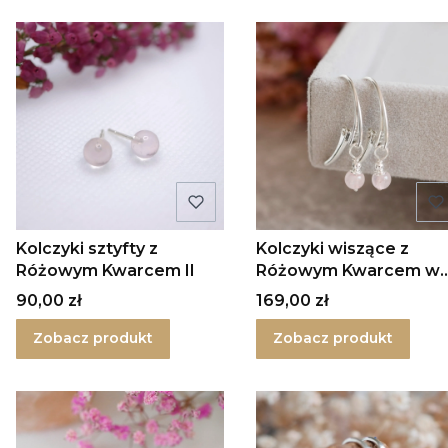
Kolczyki sztyfty z
Kolczyki wiszące z
Różowym Kwarcem II
Różowym Kwarcem w
srebrze Mini
Cena
Cena
90,00 zł
169,00 zł
Zobacz produkt
Zobacz produkt