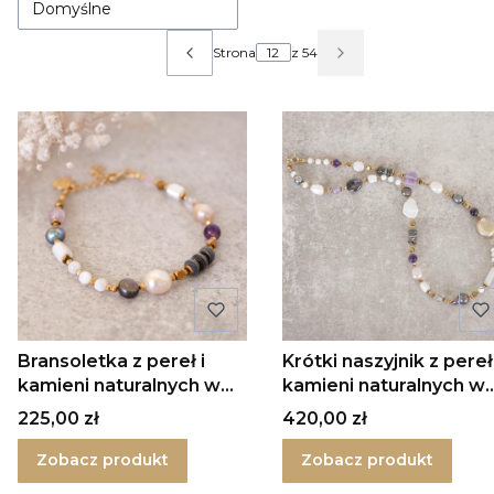
Domyślne
Strona
z 54
Poprzednie produkty
Następne produkt
Bransoletka z pereł i
Krótki naszyjnik z pereł 
kamieni naturalnych w
kamieni naturalnych w
srebrze
srebrze
Cena
Cena
225,00 zł
420,00 zł
Zobacz produkt
Zobacz produkt