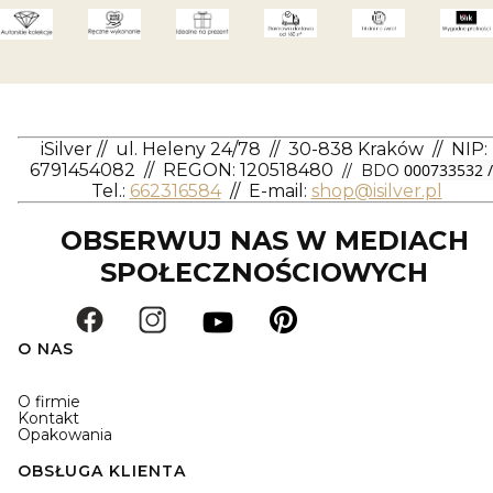
iSilver
//
ul. Heleny 24/78
//
30-838 Kraków
//
NIP:
6791454082
// REGON: 120518480
000733532 /
// BDO
Tel.:
662316584
//
E-mail:
shop@isilver.pl
OBSERWUJ NAS W MEDIACH
SPOŁECZNOŚCIOWYCH
O NAS
O firmie
Kontakt
Opakowania
OBSŁUGA KLIENTA