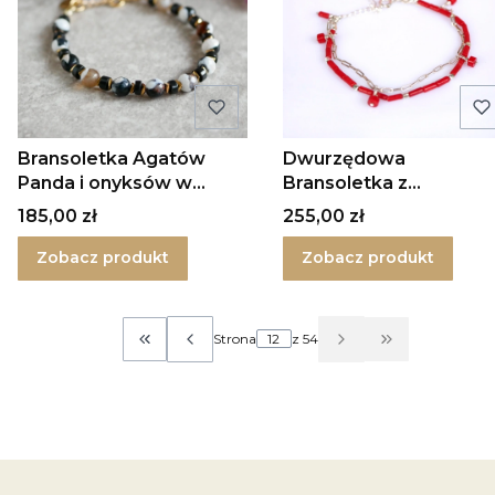
Bransoletka Agatów
Dwurzędowa
Panda i onyksów w
Bransoletka z
srebrze
czerwonym Koralem w
Cena
Cena
185,00 zł
255,00 zł
srebrze
Zobacz produkt
Zobacz produkt
Strona
z 54
Wróć do pierwszej strony z produktami
Przejdź do os