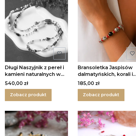
Długi Naszyjnik z pereł i
Bransoletka Jaspisów
kamieni naturalnych w
dalmatyńskich, korali i
srebrze
onyksów w srebrze
Cena
Cena
540,00 zł
185,00 zł
Zobacz produkt
Zobacz produkt