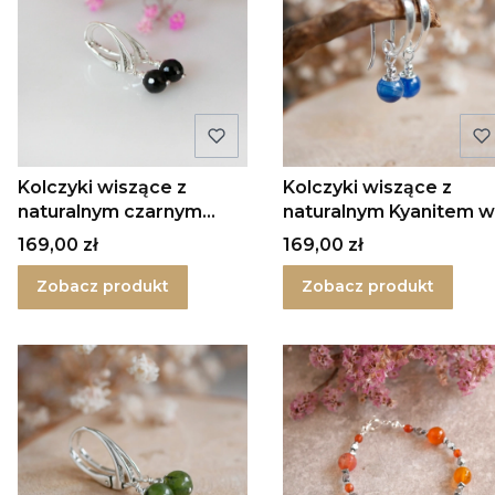
Kolczyki wiszące z
Kolczyki wiszące z
naturalnym czarnym
naturalnym Kyanitem w
Turmalinem w srebrze
srebrze Mini
Cena
Cena
169,00 zł
169,00 zł
Mini
Zobacz produkt
Zobacz produkt