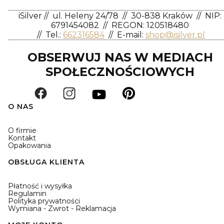
iSilver
//
ul. Heleny 24/78
//
30-838 Kraków
//
NIP:
6791454082
// REGON: 120518480
//
Tel.:
662316584
//
E-mail:
shop@isilver.pl
OBSERWUJ NAS W MEDIACH
SPOŁECZNOŚCIOWYCH
O NAS
O firmie
Kontakt
Opakowania
OBSŁUGA KLIENTA
Płatność i wysyłka
Regulamin
Polityka prywatności
Wymiana - Zwrot - Reklamacja