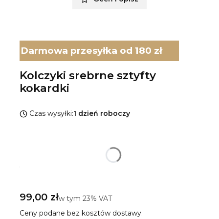
Darmowa przesyłka od 180 zł
Kolczyki srebrne sztyfty
kokardki
Czas wysyłki:
1 dzień roboczy
Wybierz wariant produktu:
Poszczególne warianty mogą różnić się ceną
*
Rodzaj srebra
Pokaż wszystkie kolory
Cena
99,00 zł
w tym 23% VAT
w tym
23%
VAT
Ceny podane bez kosztów dostawy.