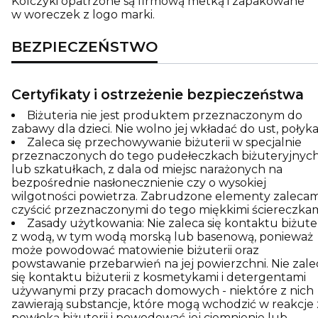
Kolczyki opatrzone są firmową metką i zapakowane
w woreczek z logo marki.
BEZPIECZEŃSTWO
Certyfikaty i ostrzeżenie bezpieczeństwa
Biżuteria nie jest produktem przeznaczonym do
zabawy dla dzieci. Nie wolno jej wkładać do ust, połyka
Zaleca się przechowywanie biżuterii w specjalnie
przeznaczonych do tego pudełeczkach biżuteryjnyc
lub szkatułkach, z dala od miejsc narażonych na
bezpośrednie nasłonecznienie czy o wysokiej
wilgotności powietrza. Zabrudzone elementy zaleca
czyścić przeznaczonymi do tego miękkimi ściereczkam
Zasady użytkowania: Nie zaleca się kontaktu biżuter
z wodą, w tym wodą morską lub basenową, ponieważ
może powodować matowienie biżuterii oraz
powstawanie przebarwień na jej powierzchni. Nie zale
się kontaktu biżuterii z kosmetykami i detergentami
używanymi przy pracach domowych - niektóre z nich
zawierają substancje, które mogą wchodzić w reakcje 
powłoką biżuterii i powodować jej ciemnienie lub