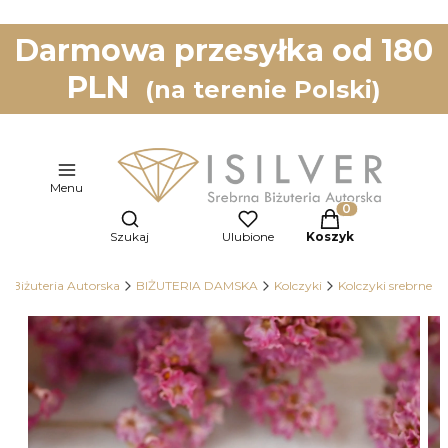
Darmowa przesyłka od 180
PLN
(na terenie Polski)
Menu
Otwórz wyszukiwarkę
Produkty w koszy
Szukaj
Ulubione
Koszyk
na Biżuteria Autorska
BIŻUTERIA DAMSKA
Kolczyki
Kolczyki srebrne