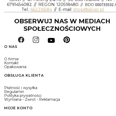
6791454082
// REGON: 120518480
000733532 /
// BDO
Tel.:
662316584
//
E-mail:
shop@isilver.pl
OBSERWUJ NAS W MEDIACH
SPOŁECZNOŚCIOWYCH
O NAS
O firmie
Kontakt
Opakowania
OBSŁUGA KLIENTA
Płatność i wysyłka
Regulamin
Polityka prywatności
Wymiana - Zwrot - Reklamacja
MOJE KONTO