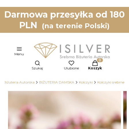
Darmowa przesyłka od 180
PLN
(na terenie Polski)
Menu
Otwórz wyszukiwarkę
Produkty w koszy
Szukaj
Ulubione
Koszyk
na Biżuteria Autorska
BIŻUTERIA DAMSKA
Kolczyki
Kolczyki srebrne