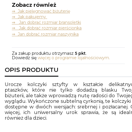
Zobacz również
⇒
Jak pielęgnować biżuterię
⇒ Jak pakujemy
⇒ Jan dobrać rozmiar bransoletki
⇒ Jak dobrać rozmiar pierścionka
⇒ Jan dobrać rozmiar naszyjnika
Za zakup produktu otrzymasz
5 pkt
.
Dowiedz się
więcej o programie lojalnościowym.
OPIS PRODUKTU
Urocze kolczyki sztyfty w kształcie delikatny
ptaszków, które nie tylko dodadzą blasku Twoj
biżuterii, ale także wprowadzą nutę radości do Twoje
wyglądu. Wykończone subtelną cyrkonią, te kolczyki 
dostępne w dwóch wersjach: srebrnej i pozłacanej. 
więcej, ich uniwersalny urok sprawia, że są ideal
również dla dzieci.