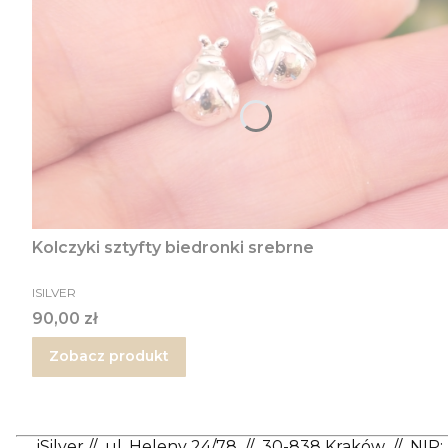
Kolczyki sztyfty biedronki srebrne
PRODUCENT
ISILVER
Cena
90,00 zł
Zobacz produkt
iSilver
//
ul. Heleny 24/78
//
30-838 Kraków
//
NIP: