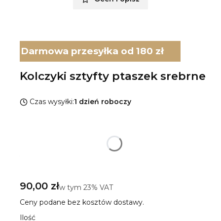
Darmowa przesyłka od 180 zł
Kolczyki sztyfty ptaszek srebrne
Czas wysyłki:
1 dzień roboczy
Wybierz wariant produktu:
Poszczególne warianty mogą różnić się ceną
*
Rodzaj srebra
Pokaż wszystkie kolory
Cena
90,00 zł
w tym 23% VAT
w tym
23%
VAT
Ceny podane bez kosztów dostawy.
Ilość