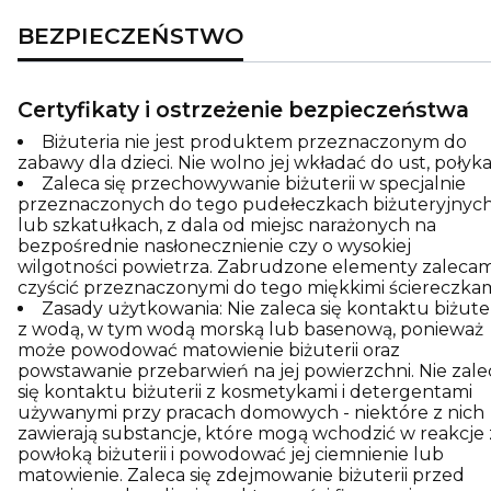
BEZPIECZEŃSTWO
Certyfikaty i ostrzeżenie bezpieczeństwa
Biżuteria nie jest produktem przeznaczonym do
zabawy dla dzieci. Nie wolno jej wkładać do ust, połyka
Zaleca się przechowywanie biżuterii w specjalnie
przeznaczonych do tego pudełeczkach biżuteryjnyc
lub szkatułkach, z dala od miejsc narażonych na
bezpośrednie nasłonecznienie czy o wysokiej
wilgotności powietrza. Zabrudzone elementy zaleca
czyścić przeznaczonymi do tego miękkimi ściereczkam
Zasady użytkowania: Nie zaleca się kontaktu biżuter
z wodą, w tym wodą morską lub basenową, ponieważ
może powodować matowienie biżuterii oraz
powstawanie przebarwień na jej powierzchni. Nie zale
się kontaktu biżuterii z kosmetykami i detergentami
używanymi przy pracach domowych - niektóre z nich
zawierają substancje, które mogą wchodzić w reakcje 
powłoką biżuterii i powodować jej ciemnienie lub
matowienie. Zaleca się zdejmowanie biżuterii przed