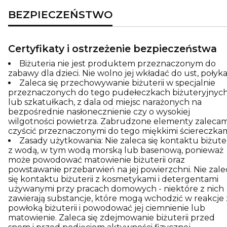
BEZPIECZEŃSTWO
Certyfikaty i ostrzeżenie bezpieczeństwa
Biżuteria nie jest produktem przeznaczonym do
zabawy dla dzieci. Nie wolno jej wkładać do ust, połyka
Zaleca się przechowywanie biżuterii w specjalnie
przeznaczonych do tego pudełeczkach biżuteryjnyc
lub szkatułkach, z dala od miejsc narażonych na
bezpośrednie nasłonecznienie czy o wysokiej
wilgotności powietrza. Zabrudzone elementy zaleca
czyścić przeznaczonymi do tego miękkimi ściereczkam
Zasady użytkowania: Nie zaleca się kontaktu biżuter
z wodą, w tym wodą morską lub basenową, ponieważ
może powodować matowienie biżuterii oraz
powstawanie przebarwień na jej powierzchni. Nie zale
się kontaktu biżuterii z kosmetykami i detergentami
używanymi przy pracach domowych - niektóre z nich
zawierają substancje, które mogą wchodzić w reakcje 
powłoką biżuterii i powodować jej ciemnienie lub
matowienie. Zaleca się zdejmowanie biżuterii przed