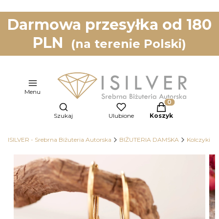
Darmowa przesyłka od 180
PLN
(na terenie Polski)
Menu
Otwórz wyszukiwarkę
Produkty w koszy
Szukaj
Ulubione
Koszyk
ISILVER - Srebrna Biżuteria Autorska
BIŻUTERIA DAMSKA
Kolczyki