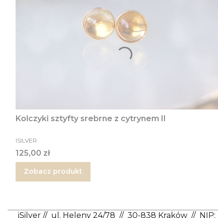
Kolczyki sztyfty srebrne z cytrynem II
PRODUCENT
ISILVER
Cena
125,00 zł
Zobacz produkt
iSilver
//
ul. Heleny 24/78
//
30-838 Kraków
//
NIP: