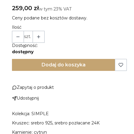
Cena
259,00 zł
w tym 23% VAT
w tym
23%
VAT
Ceny podane bez kosztów dostawy.
Ilość
szt.
Dostępność:
dostępny
Dodaj do koszyka
Zapytaj o produkt
Udostępnij
Kolekcja: SIMPLE
Kruszec: srebro 925, srebro pozłacane 24K
Kamienie: cytryn