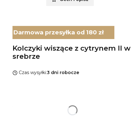
Darmowa przesyłka od 180 zł
Kolczyki wiszące z cytrynem II w
srebrze
Czas wysyłki:
3 dni robocze
Wybierz wariant produktu:
Poszczególne warianty mogą różnić się ceną
*
Rodzaj srebra
Pokaż wszystkie kolory
*
Rodzaj bigli kolczyków
Wybierz