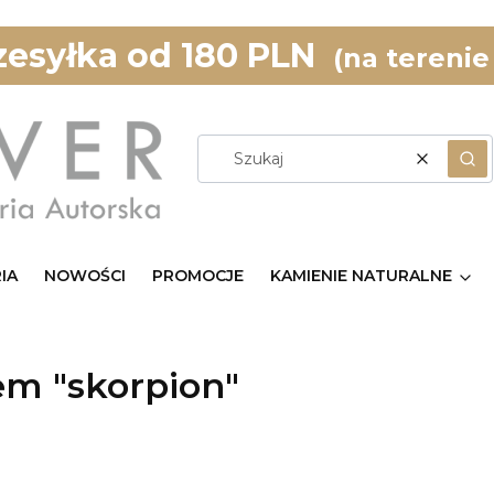
esyłka od 180 PLN
(na terenie
Wyczyść
Szu
IA
NOWOŚCI
PROMOCJE
KAMIENIE NATURALNE
em "skorpion"