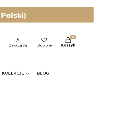
 Polski)
Produkty w koszyku: 0. Zobac
kaj
Zaloguj się
Ulubione
Koszyk
KOLEKCJE
BLOG