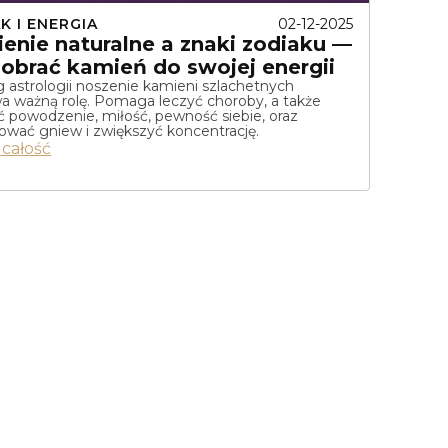
02-12-2025
K I ENERGIA
enie naturalne a znaki zodiaku —
dobrać kamień do swojej energii
 astrologii noszenie kamieni szlachetnych
a ważną rolę. Pomaga leczyć choroby, a także
 powodzenie, miłość, pewność siebie, oraz
lować gniew i zwiększyć koncentrację.
 całość