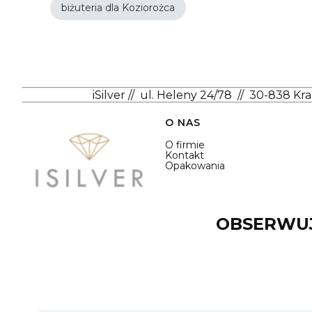
biżuteria dla Koziorożca
iSilver
//
ul. Heleny 24/78
//
30-838 Kr
Linki w stopce
O NAS
O firmie
Kontakt
Opakowania
OBSERWUJ