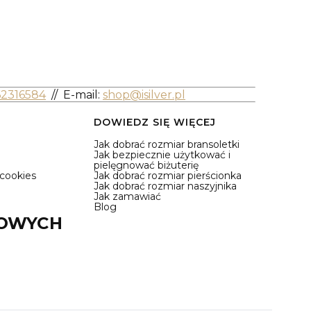
62316584
//
E-mail:
shop@isilver.pl
DOWIEDZ SIĘ WIĘCEJ
Jak dobrać rozmiar bransoletki
Jak bezpiecznie użytkować i
pielęgnować biżuterię
 cookies
Jak dobrać rozmiar pierścionka
Jak dobrać rozmiar naszyjnika
Jak zamawiać
Blog
IOWYCH