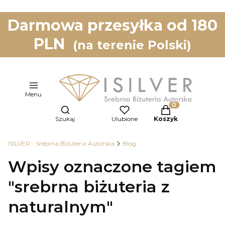
Darmowa przesyłka od 180
PLN
(na terenie Polski)
Menu
Otwórz wyszukiwarkę
Produkty w koszy
Szukaj
Ulubione
Koszyk
ISILVER - Srebrna Biżuteria Autorska
Blog
Wpisy oznaczone tagiem
"srebrna biżuteria z
naturalnym"