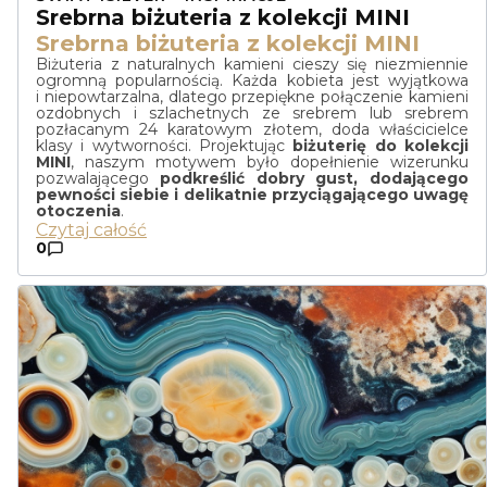
Srebrna biżuteria z kolekcji MINI
Srebrna biżuteria z kolekcji MINI
Biżuteria z naturalnych kamieni cieszy się niezmiennie
ogromną popularnością. Każda kobieta jest wyjątkowa
i niepowtarzalna, dlatego przepiękne połączenie kamieni
ozdobnych i szlachetnych ze srebrem lub srebrem
pozłacanym 24 karatowym złotem, doda właścicielce
klasy i wytworności. Projektując
biżuterię do kolekcji
MINI
, naszym motywem było dopełnienie wizerunku
pozwalającego
podkreślić dobry gust, dodającego
pewności siebie i delikatnie przyciągającego uwagę
otoczenia
.
Czytaj całość
0