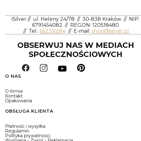
iSilver
//
ul. Heleny 24/78
//
30-838 Kraków
//
NIP:
6791454082
// REGON: 120518480
//
Tel.:
662316584
//
E-mail:
shop@isilver.pl
OBSERWUJ NAS W MEDIACH
SPOŁECZNOŚCIOWYCH
O NAS
O firmie
Kontakt
Opakowania
OBSŁUGA KLIENTA
Płatność i wysyłka
Regulamin
Polityka prywatności
Wymiana - Zwrot - Reklamacja