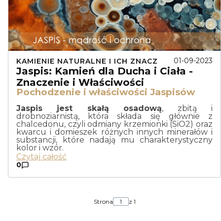
01-09-2023
KAMIENIE NATURALNE I ICH ZNACZ
Jaspis: Kamień dla Ducha i Ciała -
Znaczenie i Właściwości
Pochodzenie i właściwości Jaspisów
Jaspis jest skałą osadową
, zbitą i
drobnoziarnistą, która składa się głównie z
chalcedonu, czyli odmiany krzemionki (SiO2) oraz
kwarcu i domieszek różnych innych minerałów i
substancji, które nadają mu charakterystyczny
kolor i wzór.
Czytaj całość
0
Strona
z 1